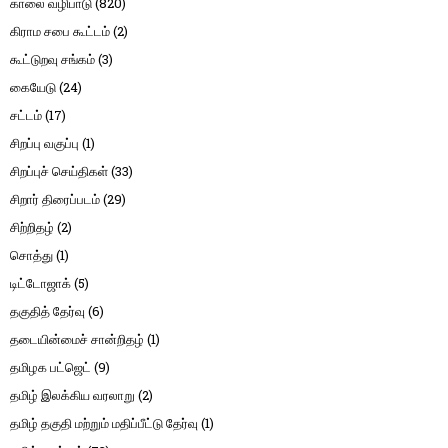
காலை வழிபாடு
(820)
கிராம சபை கூட்டம்
(2)
கூட்டுறவு சங்கம்
(3)
கையேடு
(24)
சட்டம்
(17)
சிறப்பு வகுப்பு
(1)
சிறப்புச் செய்திகள்
(33)
சிறார் திரைப்படம்
(29)
சிற்றிதழ்
(2)
சொத்து
(1)
டிட்டோஜாக்
(5)
தகுதித் தேர்வு
(6)
தடையின்மைச் சான்றிதழ்
(1)
தமிழக பட்ஜெட்
(9)
தமிழ் இலக்கிய வரலாறு
(2)
தமிழ் தகுதி மற்றும் மதிப்பீட்டு தேர்வு
(1)