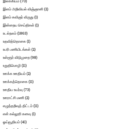
இலக்கியம்
(70)
இளம் அறிவியல் விஞ்ஞானி
(2)
இளம் கவிஞர் விருது
(1)
இன்றைய செய்திகள்
(1)
உடல்நலம்
(1863)
உதவித்தொகை
(1)
உபரி பணியிடங்கள்
(2)
உள்ளூர் விடுமுறை
(98)
உறுதிமொழி
(11)
ஊக்க ஊதியம்
(2)
ஊக்கத்தொகை
(11)
ஊதிய உயர்வு
(73)
ஊராட்சி மணி
(2)
எழுத்தறிவுத் திட்டம்
(11)
என் கல்லூரி கனவு
(1)
ஓய்வூதியம்
(41)