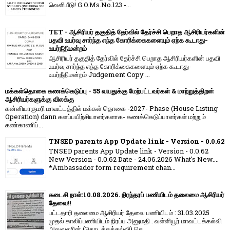
வெளியீடு! G.O.Ms.No.123 -...
TET - ஆசிரியர் தகுதித் தேர்வில் தேர்ச்சி பெறாத ஆசிரியர்களின்
பதவி உயர்வு சார்ந்த எந்த கோரிக்கைகளையும் ஏற்க கூடாது-
உயர்நீதிமன்றம்
ஆசிரியர் தகுதித் தேர்வில் தேர்ச்சி பெறாத ஆசிரியர்களின் பதவி
உயர்வு சார்ந்த எந்த கோரிக்கைகளையும் ஏற்க கூடாது-
உயர்நீதிமன்றம் Judgement Copy ...
மக்கள்தொகை கணக்கெடுப்பு - 55 வயதுக்கு மேற்பட்டவர்கள் & மாற்றுத்திறன்
ஆசிரியர்களுக்கு விலக்கு
கன்னியாகுமரி மாவட்டத்தில் மக்கள் தொகை -2027- Phase (House Listing
Operation) dann களப்பயிற்சியாளர்களாக- கணக்கெடுப்பாளர்கள் மற்றும்
கண்காணிப்...
TNSED parents App Update link - Version - 0.0.62
TNSED parents App Update link - Version - 0.0.62
New Version - 0.0.62 Date - 24.06.2026 What's New....
*Ambassador form requirement chan...
கடைசி நாள்:10.08.2026. நிரந்தரப் பணியிடம் தலைமை ஆசிரியர்
தேவை!!
பட்டதாரி தலைமை ஆசிரியர் தேவை பணியிடம் : 31.03.2025
முதல் காலிப்பணியிடம் நிரப்ப அனுமதி : வள்ளியூர் மாவட்டக்கல்வி
அலுவலரின் (தொடக்கக்கல்வி) செ...