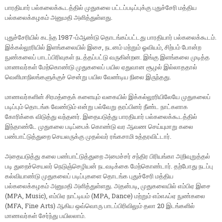
பாரதியார் பல்கலைக்கூடத்தில் முதுகலை பட்டப்படிப்புக்கு புதுச்சேரி மத்திய
பல்கலைக்கழகம் அனுமதி அளித்துள்ளது.
புதுச்சேரியில் கடந்த 1987-ம்ஆண்டு தொடங்கப்பட்டது பாரதியார் பல்கலைக்கூடம்.
இக்கல்லூரியில் இளங்கலையில் இசை, நடனம் மற்றும் ஓவியம், சிற்பம் போன்ற
நுண்கலைப் பாடப்பிரிவுகள் நடத்தப்பட்டு வருகின்றன. இங்கு இளங்கலை முடித்த
மாணவர்கள் மேற்கொண்டு முதுகலைப் பயில ஏதுவான சூழல் இல்லாததால்
வெளிமாநிலங்களுக்குச் சென்று பயில வேண்டிய நிலை இருந்தது.
மாணவர்களின் சிரமத்தைக் களையும் வகையில் இக்கல்லூரியிலேயே முதுகலைப்
படிப்பும் தொடங்க வேண்டும் என்று பல்வேறு தரப்பினர் நீண்ட நாட்களாக
கோரிக்கை விடுத்து வந்தனர். இதையடுத்து பாரதியார் பல்கலைக்கூடத்தில்
இந்தாண்டே முதுகலை படிப்பைக் கொண்டு வர ஆவண செய்யுமாறு கலை
பண்பாட்டுத்துறை செயலருக்கு முதல்வர் ரங்கசாமி உத்தரவிட்டார்.
அதையடுத்து கலை பண்பாட்டுத்துறை அமைச்சர் சந்திர பிரியங்கா அறிவுறுத்தல்
படி துறைச்செயலர் நெடுஞ்செழியன் நடவடிக்கை மேற்கொண்டார். தற்போது நடப்பு
கல்வியாண்டு முதுகலைப் படிப்புகளை தொடங்க புதுச்சேரி மத்திய
பல்கலைக்கழகம் அனுமதி அளித்துள்ளது. அதன்படி, முதுகலையில் எம்பிஏ இசை
(MPA, Music), எம்பிஏ நாட்டியம் (MPA, Dance) மற்றும் எம்எஃப்ஏ நுண்கலை
(MFA, Fine Arts) ஆகிய ஒவ்வொரு பாடப்பிரிவிலும் தலா 20 இடங்களில்
மாணவர்கள் சேர்ந்து பயிலலாம்.