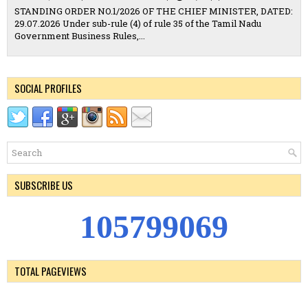
STANDING ORDER NO.1/2026 OF THE CHIEF MINISTER, DATED:
29.07.2026 Under sub-rule (4) of rule 35 of the Tamil Nadu
Government Business Rules,...
SOCIAL PROFILES
SUBSCRIBE US
1
0
5
7
9
9
0
6
9
TOTAL PAGEVIEWS