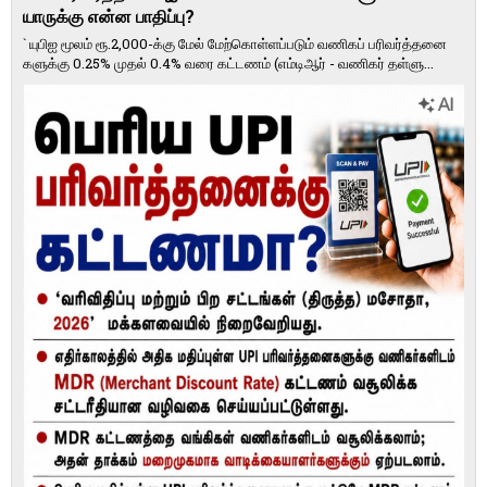
யாருக்கு என்ன பாதிப்பு?
` யுபிஐ மூலம் ரூ.2,000-க்கு மேல் மேற்​கொள்​ளப்​படும் வணி​கப் பரிவர்த்​தனை​
களுக்கு 0.25% முதல் 0.4% வரை கட்​ட​ணம் (எம்​டிஆர் - வணி​கர் தள்​ளு...