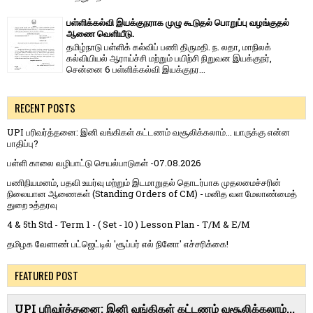
பள்ளிக்கல்வி இயக்குநராக முழு கூடுதல் பொறுப்பு வழங்குதல்
ஆணை வெளியீடு.
தமிழ்நாடு பள்ளிக் கல்விப் பணி திருமதி. ந. லதா, மாநிலக்
கல்வியியல் ஆராய்ச்சி மற்றும் பயிற்சி நிறுவன இயக்குநர்,
சென்னை 6 பள்ளிக்கல்வி இயக்குநர...
RECENT POSTS
UPI பரிவர்த்தனை: இனி வங்கிகள் கட்டணம் வசூலிக்கலாம்... யாருக்கு என்ன
பாதிப்பு?
பள்ளி காலை வழிபாட்டு செயல்பாடுகள் -07.08.2026
பணிநியமனம், பதவி உயர்வு மற்றும் இடமாறுதல் தொடர்பாக முதலமைச்சரின்
நிலையான ஆணைகள் (Standing Orders of CM) - மனித வள மேலாண்மைத்
துறை உத்தரவு
4 & 5th Std - Term 1 - ( Set - 10 ) Lesson Plan - T/M & E/M
தமிழக வேளாண் பட்ஜெட்டில் 'சூப்பர் எல் நினோ' எச்சரிக்கை!
FEATURED POST
UPI பரிவர்த்தனை: இனி வங்கிகள் கட்டணம் வசூலிக்கலாம்...