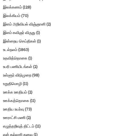
இலக்கணம்
(128)
இலக்கியம்
(70)
இளம் அறிவியல் விஞ்ஞானி
(2)
இளம் கவிஞர் விருது
(1)
இன்றைய செய்திகள்
(1)
உடல்நலம்
(1863)
உதவித்தொகை
(1)
உபரி பணியிடங்கள்
(2)
உள்ளூர் விடுமுறை
(98)
உறுதிமொழி
(11)
ஊக்க ஊதியம்
(2)
ஊக்கத்தொகை
(11)
ஊதிய உயர்வு
(73)
ஊராட்சி மணி
(2)
எழுத்தறிவுத் திட்டம்
(11)
என் கல்லூரி கனவு
(1)