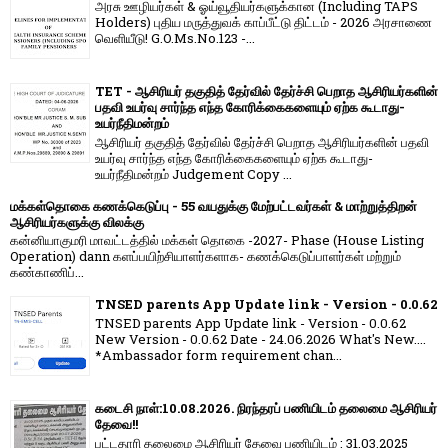
அரசு ஊழியர்கள் & ஓய்வூதியர்களுக்கான (Including TAPS
Holders) புதிய மருத்துவக் காப்பீட்டு திட்டம் - 2026 அரசாணை
வெளியீடு! G.O.Ms.No.123 -...
TET - ஆசிரியர் தகுதித் தேர்வில் தேர்ச்சி பெறாத ஆசிரியர்களின்
பதவி உயர்வு சார்ந்த எந்த கோரிக்கைகளையும் ஏற்க கூடாது-
உயர்நீதிமன்றம்
ஆசிரியர் தகுதித் தேர்வில் தேர்ச்சி பெறாத ஆசிரியர்களின் பதவி
உயர்வு சார்ந்த எந்த கோரிக்கைகளையும் ஏற்க கூடாது-
உயர்நீதிமன்றம் Judgement Copy ...
மக்கள்தொகை கணக்கெடுப்பு - 55 வயதுக்கு மேற்பட்டவர்கள் & மாற்றுத்திறன்
ஆசிரியர்களுக்கு விலக்கு
கன்னியாகுமரி மாவட்டத்தில் மக்கள் தொகை -2027- Phase (House Listing
Operation) dann களப்பயிற்சியாளர்களாக- கணக்கெடுப்பாளர்கள் மற்றும்
கண்காணிப்...
TNSED parents App Update link - Version - 0.0.62
TNSED parents App Update link - Version - 0.0.62
New Version - 0.0.62 Date - 24.06.2026 What's New....
*Ambassador form requirement chan...
கடைசி நாள்:10.08.2026. நிரந்தரப் பணியிடம் தலைமை ஆசிரியர்
தேவை!!
பட்டதாரி தலைமை ஆசிரியர் தேவை பணியிடம் : 31.03.2025