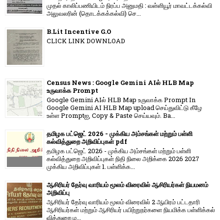
முதல் காலிப்பணியிடம் நிரப்ப அனுமதி : வள்ளியூர் மாவட்டக்கல்வி
அலுவலரின் (தொடக்கக்கல்வி) செ...
B.Lit Incentive G.O
CLICK LINK DOWNLOAD
Census News : Google Gemini AIல் HLB Map
உருவாக்க Prompt
Google Gemini AIல் HLB Map உருவாக்க Prompt In
Google Gemini AI HLB Map upload செய்துவிட்டு கீழே
உள்ள Promptஐ, Copy & Paste செய்யவும். Ba...
தமிழக பட்ஜெட் 2026 - முக்கிய அம்சங்கள் மற்றும் பள்ளி
கல்வித்துறை அறிவிப்புகள் pdf
தமிழக பட்ஜெட் 2026 - முக்கிய அம்சங்கள் மற்றும் பள்ளி
கல்வித்துறை அறிவிப்புகள் நிதி நிலை அறிக்கை 2026 2027
முக்கிய அறிவிப்புகள் 1. பள்ளிக்க...
ஆசிரியர் தேர்வு வாரியம் மூலம் விரைவில் ஆசிரியர்கள் நியமனம்
அறிவிப்பு
ஆசிரியர் தேர்வு வாரி​யம் மூலம் விரை​வில் 2 ஆயிரம் பட்​ட​தாரி
ஆசிரியர்​கள் மற்​றும் ஆசிரியர் பயிற்றுநர்​களை நியமிக்க பள்​ளிக்​கல்​
வித்​துறை ம...