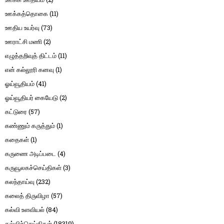
ஊக்கத்தொகை
(11)
ஊதிய உயர்வு
(73)
ஊராட்சி மணி
(2)
எழுத்தறிவுத் திட்டம்
(11)
என் கல்லூரி கனவு
(1)
ஓய்வூதியம்
(41)
ஓய்வூதியர் கையேடு
(2)
கட்டுரை
(57)
கண்ணும் கருத்தும்
(1)
கதைகள்
(1)
கருணை அடிப்படை
(4)
கருவூலகச்செய்திகள்
(3)
கலந்தாய்வு
(232)
கலைத் திருவிழா
(57)
கல்வி உளவியல்
(84)
கல்விச்செய்திகள்
(18319)