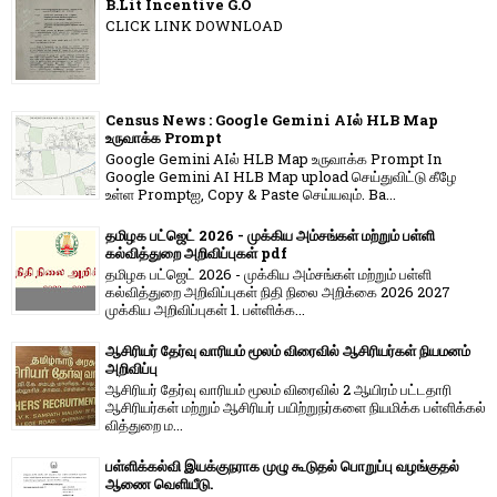
B.Lit Incentive G.O
CLICK LINK DOWNLOAD
Census News : Google Gemini AIல் HLB Map
உருவாக்க Prompt
Google Gemini AIல் HLB Map உருவாக்க Prompt In
Google Gemini AI HLB Map upload செய்துவிட்டு கீழே
உள்ள Promptஐ, Copy & Paste செய்யவும். Ba...
தமிழக பட்ஜெட் 2026 - முக்கிய அம்சங்கள் மற்றும் பள்ளி
கல்வித்துறை அறிவிப்புகள் pdf
தமிழக பட்ஜெட் 2026 - முக்கிய அம்சங்கள் மற்றும் பள்ளி
கல்வித்துறை அறிவிப்புகள் நிதி நிலை அறிக்கை 2026 2027
முக்கிய அறிவிப்புகள் 1. பள்ளிக்க...
ஆசிரியர் தேர்வு வாரியம் மூலம் விரைவில் ஆசிரியர்கள் நியமனம்
அறிவிப்பு
ஆசிரியர் தேர்வு வாரி​யம் மூலம் விரை​வில் 2 ஆயிரம் பட்​ட​தாரி
ஆசிரியர்​கள் மற்​றும் ஆசிரியர் பயிற்றுநர்​களை நியமிக்க பள்​ளிக்​கல்​
வித்​துறை ம...
பள்ளிக்கல்வி இயக்குநராக முழு கூடுதல் பொறுப்பு வழங்குதல்
ஆணை வெளியீடு.