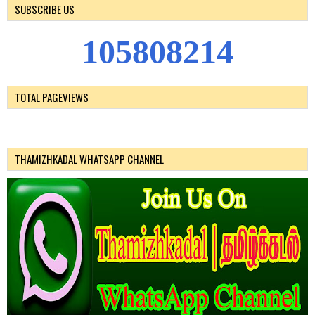
SUBSCRIBE US
1
0
5
8
0
8
2
1
4
TOTAL PAGEVIEWS
THAMIZHKADAL WHATSAPP CHANNEL