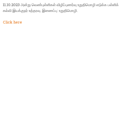
11.10.2023 அன்று வெண்புள்ளிகள் விழிப்புணர்வு உறுதிமொழி எடுக்க பள்ளிக்
கல்வி இயக்குநர் உத்தரவு. இணைப்பு: உறுதிமொழி.
Click here