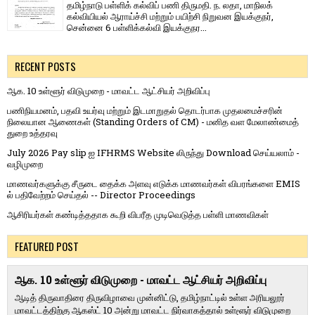
தமிழ்நாடு பள்ளிக் கல்விப் பணி திருமதி. ந. லதா, மாநிலக்
கல்வியியல் ஆராய்ச்சி மற்றும் பயிற்சி நிறுவன இயக்குநர்,
சென்னை 6 பள்ளிக்கல்வி இயக்குநர...
RECENT POSTS
ஆக. 10 உள்ளூர் விடுமுறை - மாவட்ட ஆட்சியர் அறிவிப்பு
பணிநியமனம், பதவி உயர்வு மற்றும் இடமாறுதல் தொடர்பாக முதலமைச்சரின்
நிலையான ஆணைகள் (Standing Orders of CM) - மனித வள மேலாண்மைத்
துறை உத்தரவு
July 2026 Pay slip ஐ IFHRMS Website லிருந்து Download செய்யலாம் -
வழிமுறை
மாணவர்களுக்கு சீருடை தைக்க அளவு எடுக்க மாணவர்கள் விபரங்களை EMIS
ல் பதிவேற்றம் செய்தல் -- Director Proceedings
ஆசிரியர்கள் கண்டித்ததாக கூறி விபரீத முடிவெடுத்த பள்ளி மாணவிகள்
FEATURED POST
ஆக. 10 உள்ளூர் விடுமுறை - மாவட்ட ஆட்சியர் அறிவிப்பு
ஆடித் திருவாதிரை திருவிழாவை முன்னிட்டு, தமிழ்நாட்டில் உள்ள அரியலூர்
மாவட்டத்திற்கு ஆகஸ்ட் 10 அன்று மாவட்ட நிர்வாகத்தால் உள்ளூர் விடுமுறை