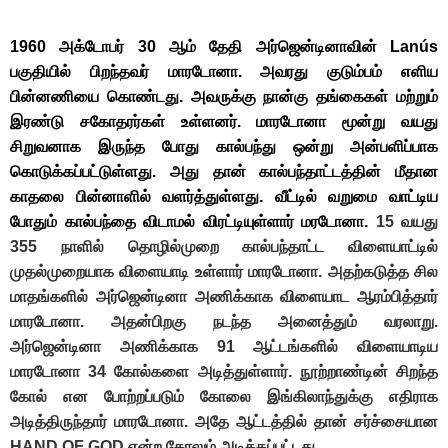
1960 அக்டோபர் 30 ஆம் தேதி அர்ஜென்டினாவின்
Lanús
பகுதியில் பிறந்தவர் மாரடோனா. அவரது குடும்பம் எளிய
பின்னணியை கொண்டது. அவருக்கு நான்கு தங்கைகள் மற்றும்
இரண்டு சகோதரர்கள் உள்ளனர். மாரடோனா மூன்று வயது
சிறுவனாக இருந்த போது கால்பந்து ஒன்று அன்பளிப்பாக
கொடுக்கப்பட்டுள்ளது. அது தான் கால்பந்தாட்டத்தின் மீதான
காதலை பின்னாளில் வளர்த்துள்ளது. வீட்டில் வறுமை வாட்டிய
போதும் கால்பந்தை விடாமல் விரட்டியுள்ளார் மரடோனா.
15 வயது
355 நாளில் தொழில்முறை கால்பந்தாட்ட விளையாட்டில்
முதல்முறையாக விளையாடி உள்ளார் மாரடோனா. அதற்கடுத்த சில
மாதங்களில் அர்ஜென்டினா அணிக்காக விளையாட ஆரம்பித்தார்
மாரடோனா. அதன்பிறகு நடந்த அனைத்தும் வரலாறு.
அர்ஜென்டினா அணிக்காக 91 ஆட்டங்களில் விளையாடிய
மாரடோனா 34 கோல்களை அடித்துள்ளார். நூற்றாண்டின் சிறந்த
கோல் என போற்றப்படும் கோலை இங்கிலாந்துக்கு எதிராக
அடித்திருந்தார் மாரடோனா. அதே ஆட்டத்தில் தான் சர்ச்சையான
HAND OF GOD என்ற கோலும் அடிக்கப்பட்டது.