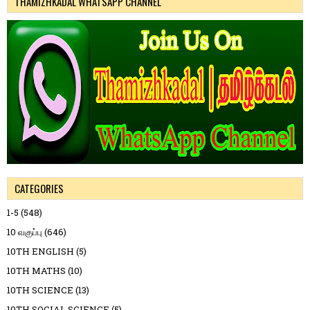
THAMIZHKADAL WHATSAPP CHANNEL
CATEGORIES
1-5
(548)
10 வகுப்பு
(646)
10TH ENGLISH
(5)
10TH MATHS
(10)
10TH SCIENCE
(13)
10TH SOCIAL SCIENCE
(5)