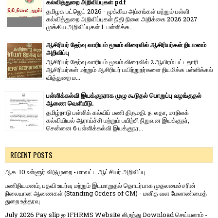
கல்வித்துறை அறிவிப்புகள் pdf
தமிழக பட்ஜெட் 2026 - முக்கிய அம்சங்கள் மற்றும் பள்ளி
கல்வித்துறை அறிவிப்புகள் நிதி நிலை அறிக்கை 2026 2027
முக்கிய அறிவிப்புகள் 1. பள்ளிக்க...
ஆசிரியர் தேர்வு வாரியம் மூலம் விரைவில் ஆசிரியர்கள் நியமனம்
அறிவிப்பு
ஆசிரியர் தேர்வு வாரி​யம் மூலம் விரை​வில் 2 ஆயிரம் பட்​ட​தாரி
ஆசிரியர்​கள் மற்​றும் ஆசிரியர் பயிற்றுநர்​களை நியமிக்க பள்​ளிக்​கல்​
வித்​துறை ம...
பள்ளிக்கல்வி இயக்குநராக முழு கூடுதல் பொறுப்பு வழங்குதல்
ஆணை வெளியீடு.
தமிழ்நாடு பள்ளிக் கல்விப் பணி திருமதி. ந. லதா, மாநிலக்
கல்வியியல் ஆராய்ச்சி மற்றும் பயிற்சி நிறுவன இயக்குநர்,
சென்னை 6 பள்ளிக்கல்வி இயக்குநர...
RECENT POSTS
ஆக. 10 உள்ளூர் விடுமுறை - மாவட்ட ஆட்சியர் அறிவிப்பு
பணிநியமனம், பதவி உயர்வு மற்றும் இடமாறுதல் தொடர்பாக முதலமைச்சரின்
நிலையான ஆணைகள் (Standing Orders of CM) - மனித வள மேலாண்மைத்
துறை உத்தரவு
July 2026 Pay slip ஐ IFHRMS Website லிருந்து Download செய்யலாம் -