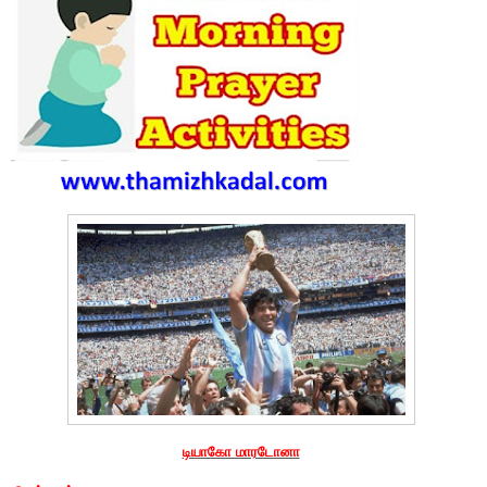
டியாகோ மாரடோனா