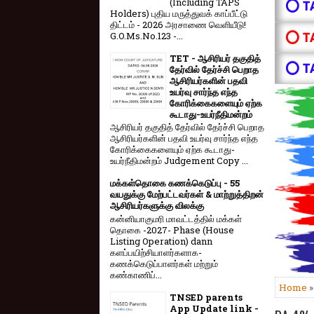
(Including TAPS
⭕ T
Holders) புதிய மருத்துவக் காப்பீட்டு
திட்டம் - 2026 அரசாணை வெளியீடு!
⭕ T
G.O.Ms.No.123 -...
TET - ஆசிரியர் தகுதித்
⭕ T
தேர்வில் தேர்ச்சி பெறாத
ஆசிரியர்களின் பதவி
உயர்வு சார்ந்த எந்த
கோரிக்கைகளையும் ஏற்க
கூடாது-உயர்நீதிமன்றம்
ஆசிரியர் தகுதித் தேர்வில் தேர்ச்சி பெறாத
ஆசிரியர்களின் பதவி உயர்வு சார்ந்த எந்த
கோரிக்கைகளையும் ஏற்க கூடாது-
உயர்நீதிமன்றம் Judgement Copy ...
மக்கள்தொகை கணக்கெடுப்பு - 55
வயதுக்கு மேற்பட்டவர்கள் & மாற்றுத்திறன்
ஆசிரியர்களுக்கு விலக்கு
கன்னியாகுமரி மாவட்டத்தில் மக்கள்
தொகை -2027- Phase (House
Listing Operation) dann
களப்பயிற்சியாளர்களாக-
கணக்கெடுப்பாளர்கள் மற்றும்
கண்காணிப்...
Home
TNSED parents
App Update link -