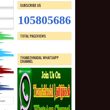
SUBSCRIBE US
1
0
5
8
0
5
6
8
6
TOTAL PAGEVIEWS
THAMIZHKADAL WHATSAPP
CHANNEL
சாணை