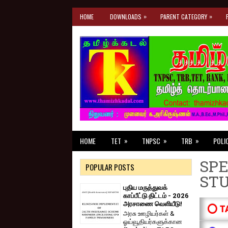
»
»
HOME
DOWNLOADS
PARENT CATEGORY
»
»
»
HOME
TET
TNPSC
TRB
POLI
SPE
POPULAR POSTS
ST
புதிய மருத்துவக்
காப்பீட்டு திட்டம் - 2026
அரசாணை வெளியீடு!
⭕ T
அரசு ஊழியர்கள் &
ஓய்வூதியர்களுக்கான