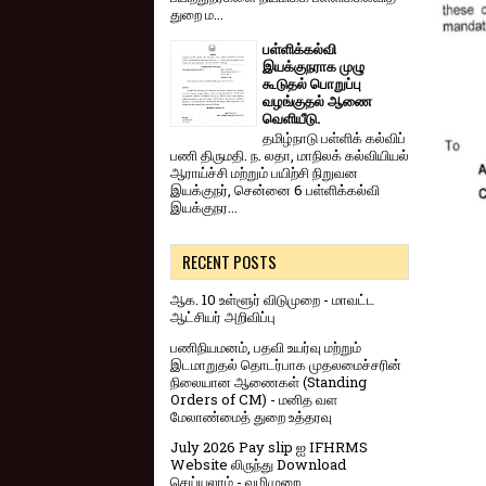
துறை ம...
பள்ளிக்கல்வி
இயக்குநராக முழு
கூடுதல் பொறுப்பு
வழங்குதல் ஆணை
வெளியீடு.
தமிழ்நாடு பள்ளிக் கல்விப்
பணி திருமதி. ந. லதா, மாநிலக் கல்வியியல்
ஆராய்ச்சி மற்றும் பயிற்சி நிறுவன
இயக்குநர், சென்னை 6 பள்ளிக்கல்வி
இயக்குநர...
RECENT POSTS
ஆக. 10 உள்ளூர் விடுமுறை - மாவட்ட
ஆட்சியர் அறிவிப்பு
பணிநியமனம், பதவி உயர்வு மற்றும்
இடமாறுதல் தொடர்பாக முதலமைச்சரின்
நிலையான ஆணைகள் (Standing
Orders of CM) - மனித வள
மேலாண்மைத் துறை உத்தரவு
July 2026 Pay slip ஐ IFHRMS
Website லிருந்து Download
செய்யலாம் - வழிமுறை