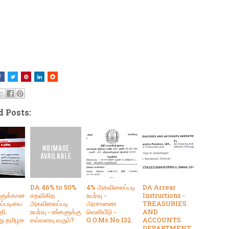
d Posts:
DA 46% to 50%
4% அகவிலைப்படி
DA Arrear
ளுக்கான
சதவிகித
உயர்வு -
Instructions -
ப்படியை
அகவிலைப்படி
அரசாணை
TREASURIES
தி
உயர்வு - உங்களுக்கு
வெளியீடு -
AND
து தமிழக
எவ்வளவு வரும்?
G.O.Ms.No.132
ACCOUNTS
DEPARTMENT