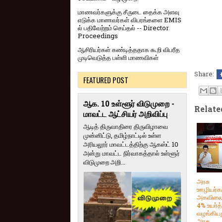
மாணவர்களுக்கு சீருடை தைக்க அளவு
எடுக்க மாணவர்கள் விபரங்களை EMIS
ல் பதிவேற்றம் செய்தல் -- Director
Proceedings
ஆசிரியர்கள் கண்டித்ததாக கூறி விபரீத
முடிவெடுத்த பள்ளி மாணவிகள்
Share:
FEATURED POST
ஆக. 10 உள்ளூர் விடுமுறை -
Relate
மாவட்ட ஆட்சியர் அறிவிப்பு
ஆடித் திருவாதிரை திருவிழாவை
முன்னிட்டு, தமிழ்நாட்டில் உள்ள
அரியலூர் மாவட்டத்திற்கு ஆகஸ்ட் 10
அன்று மாவட்ட நிர்வாகத்தால் உள்ளூர்
விடுமுறை அறி...
அரசு
ஊழியர்க
அகவிலை
4% உயர்த்
வழங்கிய
அரசு.