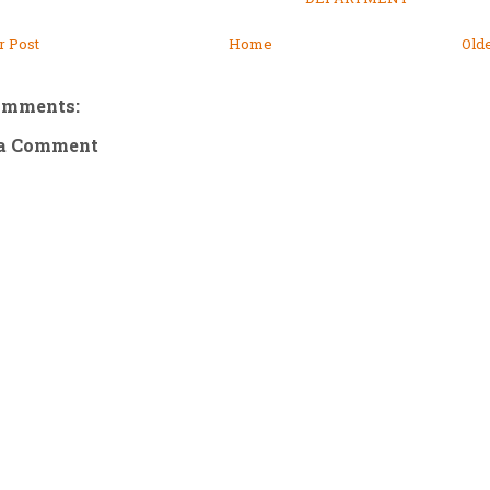
 Post
Home
Old
omments:
 a Comment