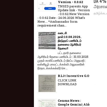
DA 4% 
Version - 0.0.62
அரச
TNSED parents App
Update link - Version
தமிழ்க்கட
- 0.0.62 New Version
- 0.0.62 Date - 24.06.2026 What's
New.... *Ambassador form
requirement chan...
கடைசி
நாள்:10.08.2026.
நிரந்தரப் பணியிடம்
தலைமை ஆசிரியர்
தேவை!!
பட்டதாரி தலைமை
ஆசிரியர் தேவை பணியிடம் : 31.03.2025
முதல் காலிப்பணியிடம் நிரப்ப அனுமதி :
வள்ளியூர் மாவட்டக்கல்வி அலுவலரின்
(தொடக்கக்கல்வி) செ...
B.Lit Incentive G.O
CLICK LINK
DOWNLOAD
Census News :
Google Gemini AIல்