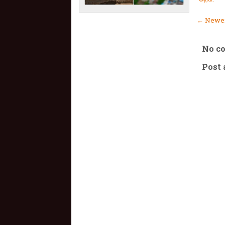
← Newer
No c
Post