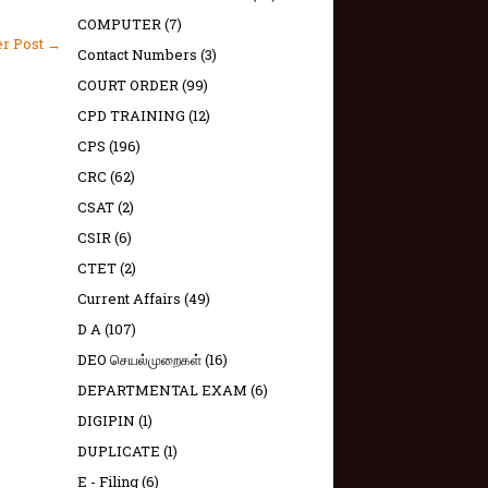
COMPUTER
(7)
er Post →
Contact Numbers
(3)
COURT ORDER
(99)
CPD TRAINING
(12)
CPS
(196)
CRC
(62)
CSAT
(2)
CSIR
(6)
CTET
(2)
Current Affairs
(49)
D A
(107)
DEO செயல்முறைகள்
(16)
DEPARTMENTAL EXAM
(6)
DIGIPIN
(1)
DUPLICATE
(1)
E - Filing
(6)