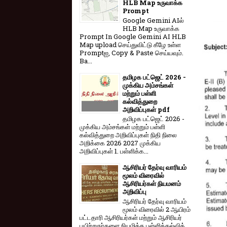
HLB Map உருவாக்க
Prompt
Google Gemini AIல்
HLB Map உருவாக்க
Prompt In Google Gemini AI HLB
Map upload செய்துவிட்டு கீழே உள்ள
Promptஐ, Copy & Paste செய்யவும்.
Ba...
தமிழக பட்ஜெட் 2026 -
முக்கிய அம்சங்கள்
மற்றும் பள்ளி
கல்வித்துறை
அறிவிப்புகள் pdf
தமிழக பட்ஜெட் 2026 -
முக்கிய அம்சங்கள் மற்றும் பள்ளி
கல்வித்துறை அறிவிப்புகள் நிதி நிலை
அறிக்கை 2026 2027 முக்கிய
அறிவிப்புகள் 1. பள்ளிக்க...
ஆசிரியர் தேர்வு வாரியம்
மூலம் விரைவில்
ஆசிரியர்கள் நியமனம்
அறிவிப்பு
ஆசிரியர் தேர்வு வாரி​யம்
மூலம் விரை​வில் 2 ஆயிரம்
பட்​ட​தாரி ஆசிரியர்​கள் மற்​றும் ஆசிரியர்
பயிற்றுநர்​களை நியமிக்க பள்​ளிக்​கல்​வித்​