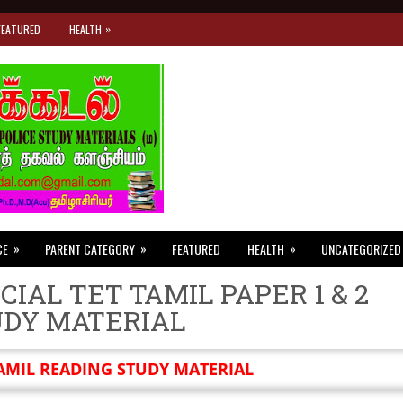
»
FEATURED
HEALTH
»
»
»
CE
PARENT CATEGORY
FEATURED
HEALTH
UNCATEGORIZED
CIAL TET TAMIL PAPER 1 & 2
UDY MATERIAL
AMIL READING STUDY MATERIAL