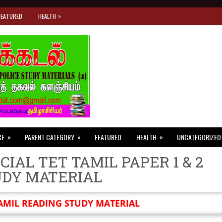
»
FEATURED
HEALTH
»
»
»
CE
PARENT CATEGORY
FEATURED
HEALTH
UNCATEGORIZED
CIAL TET TAMIL PAPER 1 & 2
UDY MATERIAL
AMIL READING STUDY MATERIAL