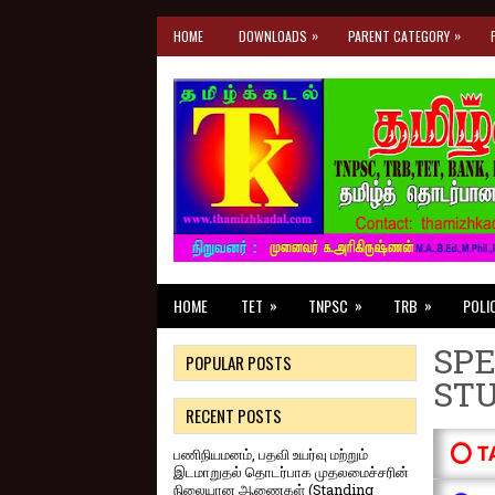
»
»
HOME
DOWNLOADS
PARENT CATEGORY
»
»
»
HOME
TET
TNPSC
TRB
POLI
SPE
POPULAR POSTS
ST
RECENT POSTS
⭕ T
பணிநியமனம், பதவி உயர்வு மற்றும்
இடமாறுதல் தொடர்பாக முதலமைச்சரின்
நிலையான ஆணைகள் (Standing