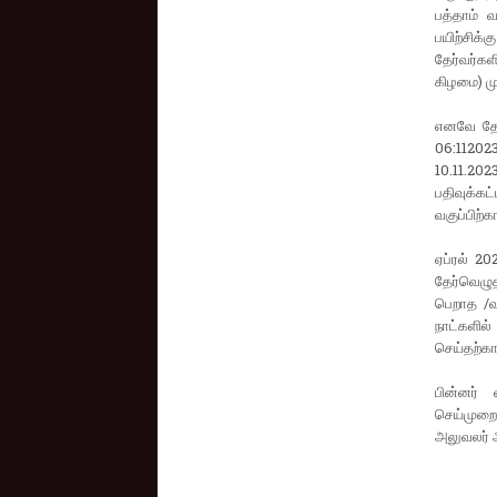
பத்தாம் வ
பயிற்சிக
தேர்வர்கள
கிழமை) மு
எனவே தேர
06:112023
10.11.20
பதிவுக்கட
வகுப்பிற்க
ஏப்ரல் 20
தேர்வெழுத
பெறாத /வ
நாட்களில
செய்தற்கா
பின்னர் 
செய்முறைத
அலுவலர் 