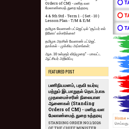
⭕ T
Orders of CM) - மனித வள
மேலாண்மைத் துறை உத்தரவு
⭕ T
4 & 5th Std - Term 1 - ( Set - 10 )
Lesson Plan - T/M & E/M
⭕ T
தமிழக வேளாண் பட்ஜெட்டில் 'சூப்பர் எல்
நினோ' எச்சரிக்கை!
தமிழக அரசின் வேளாண் பட்ஜெட்
தாக்கல் - முக்கிய அம்சங்கள்:
ஆக. 10 உள்ளூர் விடுமுறை" - மாவட்ட
ஆட்சியர் அறிவிப்பு
FEATURED POST
பணிநியமனம், பதவி உயர்வு
மற்றும் இடமாறுதல் தொடர்பாக
முதலமைச்சரின் நிலையான
ஆணைகள் (Standing
Orders of CM) - மனித வள
மேலாண்மைத் துறை உத்தரவு
Home
STANDING ORDER NO.1/2026
செய்வது
OF THE CHIEF MINISTER,