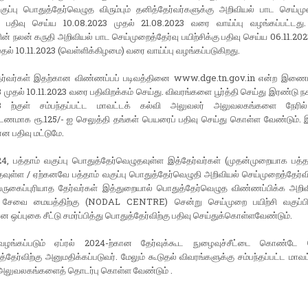
குப்பு பொதுத்தேர்வெழுத விரும்பும் தனித்தேர்வர்களுக்கு அறிவியல் பாட செய்மு
்கு பதிவு செய்ய 10.08.2023 முதல் 21.08.2023 வரை வாய்ப்பு வழங்கப்பட்டது.
ின் நலன் கருதி அறிவியல் பாட செய்முறைத்தேர்வு பயிற்சிக்கு பதிவு செய்ய 06.11.2023
தல் 10.11.2023 (வெள்ளிக்கிழமை) வரை வாய்ப்பு வழங்கப்படுகிறது.
்வர்கள் இதற்கான விண்ணப்பப் படிவத்தினை www.dge.tn.gov.in என்ற இணை
 முதல் 10.11.2023 வரை பதிவிறக்கம் செய்து. விவரங்களை பூர்த்தி செய்து இரண்டு நக
23 ற்குள் சம்பந்தப்பட்ட மாவட்டக் கல்வி அலுவலர் அலுவலகங்களை நேரில
்டணமாக ரூ.125/- ஐ செலுத்தி தங்கள் பெயரைப் பதிவு செய்து கொள்ள வேண்டும். இ
ான பதிவு மட்டுமே.
24, பத்தாம் வகுப்பு பொதுத்தேர்வெழுதவுள்ள இத்தேர்வர்கள் (முதன்முறையாக பத்தா
வுள்ள / ஏற்கனவே பத்தாம் வகுப்பு பொதுத்தேர்வெழுதி அறிவியல் செய்முறைத்தேர்வில
ருகைப்புரியாத தேர்வர்கள் இத்துறையால் பொதுத்தேர்வெழுத விண்ணப்பிக்க அறிவிக
் சேவை மையத்திற்கு (NODAL CENTRE) சென்று செய்முறை பயிற்சி வகுப்பிற
ன ஒப்புகை சீட்டு சமர்ப்பித்து பொதுத்தேர்விற்கு பதிவு செய்துக்கொள்ளவேண்டும்.
வழங்கப்படும் ஏப்ரல் 2024-ற்கான தேர்வுக்கூட நுழைவுச்சீட்டை கொண்டே த
்தேர்விற்கு அனுமதிக்கப்படுவர். மேலும் கூடுதல் விவரங்களுக்கு சம்பந்தப்பட்ட மாவட
அலுவலகங்களைத் தொடர்பு கொள்ள வேண்டும் .