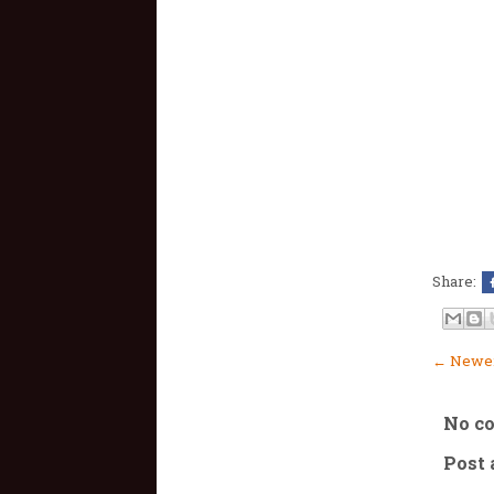
Share:
← Newer
No c
Post