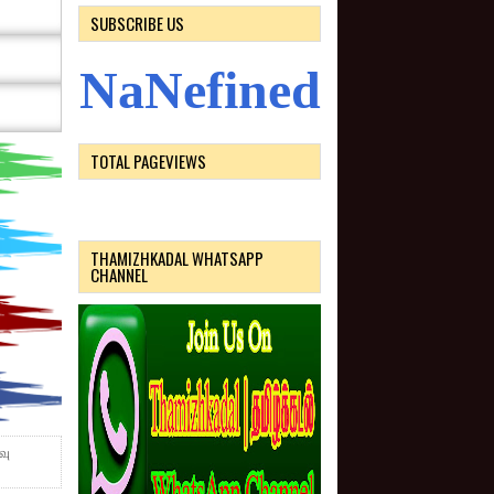
SUBSCRIBE US
N
a
N
e
f
i
n
e
d
TOTAL PAGEVIEWS
THAMIZHKADAL WHATSAPP
CHANNEL
வு