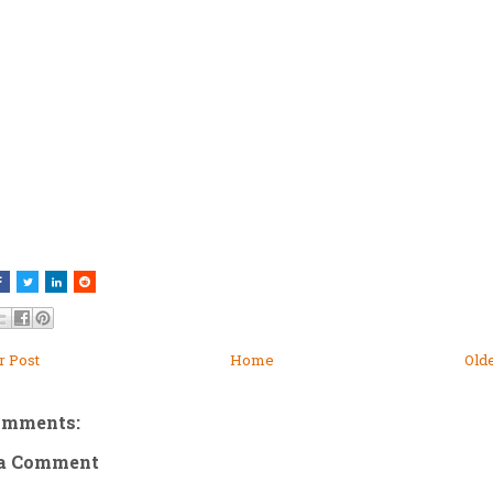
 Post
Home
Old
omments:
 a Comment