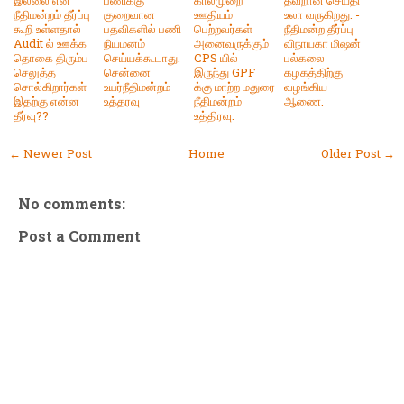
நீதிமன்றம் தீர்ப்பு
குறைவான
ஊதியம்
உலா வருகிறது. -
கூறி உள்ளதால்
பதவிகளில் பணி
பெற்றவர்கள்
நீதிமன்ற தீர்ப்பு
Audit ல் ஊக்க
நியமனம்
அனைவருக்கும்
விநாயகா மிஷன்
தொகை திரும்ப
செய்யக்கூடாது.
CPS யில்
பல்கலை
செலுத்த
சென்னை
இருந்து GPF
கழகத்திற்கு
சொல்கிறார்கள்
உயர்நீதிமன்றம்
க்கு மாற்ற மதுரை
வழங்கிய
இதற்கு என்ன
உத்தரவு
நீதிமன்றம்
ஆணை.
தீர்வு??
உத்திரவு.
← Newer Post
Home
Older Post →
No comments:
Post a Comment