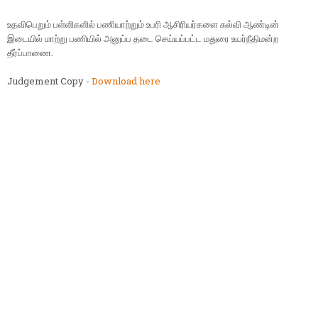
உதவிபெறும் பள்ளிகளில் பணியாற்றும் உபரி ஆசிரியர்களை கல்வி ஆண்டின்
இடையில் மாற்று பணியில் அனுப்ப தடை செய்யப்பட்ட மதுரை உயர்நீதிமன்ற
தீர்ப்பாணை.
Judgement Copy -
Download here