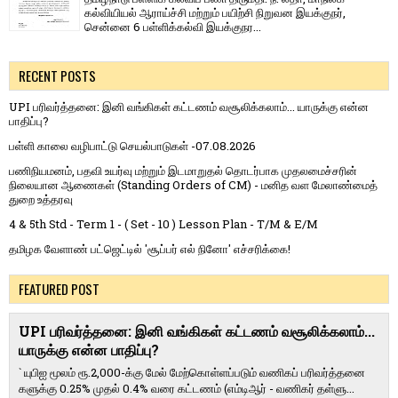
கல்வியியல் ஆராய்ச்சி மற்றும் பயிற்சி நிறுவன இயக்குநர்,
சென்னை 6 பள்ளிக்கல்வி இயக்குநர...
RECENT POSTS
UPI பரிவர்த்தனை: இனி வங்கிகள் கட்டணம் வசூலிக்கலாம்... யாருக்கு என்ன
பாதிப்பு?
பள்ளி காலை வழிபாட்டு செயல்பாடுகள் -07.08.2026
பணிநியமனம், பதவி உயர்வு மற்றும் இடமாறுதல் தொடர்பாக முதலமைச்சரின்
நிலையான ஆணைகள் (Standing Orders of CM) - மனித வள மேலாண்மைத்
துறை உத்தரவு
4 & 5th Std - Term 1 - ( Set - 10 ) Lesson Plan - T/M & E/M
தமிழக வேளாண் பட்ஜெட்டில் 'சூப்பர் எல் நினோ' எச்சரிக்கை!
FEATURED POST
UPI பரிவர்த்தனை: இனி வங்கிகள் கட்டணம் வசூலிக்கலாம்...
யாருக்கு என்ன பாதிப்பு?
` யுபிஐ மூலம் ரூ.2,000-க்கு மேல் மேற்​கொள்​ளப்​படும் வணி​கப் பரிவர்த்​தனை​
களுக்கு 0.25% முதல் 0.4% வரை கட்​ட​ணம் (எம்​டிஆர் - வணி​கர் தள்​ளு...