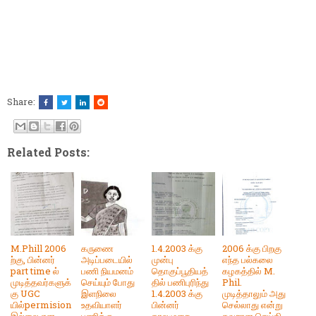
Share:
Related Posts:
M.Phill 2006
கருணை
1.4.2003 க்கு
2006 க்கு பிறகு
ற்கு, பின்னர்
அடிப்படையில்
முன்பு
எந்த பல்கலை
part time ல்
பணி நியமனம்
தொகுப்பூதியத்
கழகத்தில் M.
முடித்தவர்களுக்
செய்யும் போது
தில் பணிபுரிந்து
Phil.
கு UGC
இளநிலை
1.4.2003 க்கு
முடித்தாலும் அது
யில்permision
உதவியாளர்
பின்னர்
செல்லாது என்று
இல்லை என
பணிக்கு
காலமுறை
தவறான செய்தி