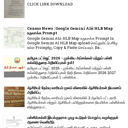
CLICK LINK DOWNLOAD
Census News : Google Gemini AIல் HLB Map
உருவாக்க Prompt
Google Gemini AIல் HLB Map உருவாக்க Prompt In
Google Gemini AI HLB Map upload செய்துவிட்டு கீழே
உள்ள Promptஐ, Copy & Paste செய்யவும். Ba...
தமிழக பட்ஜெட் 2026 - முக்கிய அம்சங்கள் மற்றும் பள்ளி
கல்வித்துறை அறிவிப்புகள் pdf
தமிழக பட்ஜெட் 2026 - முக்கிய அம்சங்கள் மற்றும் பள்ளி
கல்வித்துறை அறிவிப்புகள் நிதி நிலை அறிக்கை 2026 2027
முக்கிய அறிவிப்புகள் 1. பள்ளிக்க...
ஆசிரியர் தேர்வு வாரியம் மூலம் விரைவில் ஆசிரியர்கள் நியமனம்
அறிவிப்பு
ஆசிரியர் தேர்வு வாரி​யம் மூலம் விரை​வில் 2 ஆயிரம் பட்​ட​தாரி
ஆசிரியர்​கள் மற்​றும் ஆசிரியர் பயிற்றுநர்​களை நியமிக்க பள்​ளிக்​கல்​
வித்​துறை ம...
பள்ளிக்கல்வி இயக்குநராக முழு கூடுதல் பொறுப்பு வழங்குதல்
ஆணை வெளியீடு.
தமிழ்நாடு பள்ளிக் கல்விப் பணி திருமதி. ந. லதா, மாநிலக்