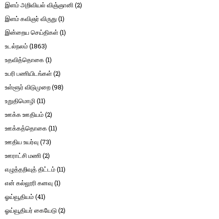
இளம் அறிவியல் விஞ்ஞானி
(2)
இளம் கவிஞர் விருது
(1)
இன்றைய செய்திகள்
(1)
உடல்நலம்
(1863)
உதவித்தொகை
(1)
உபரி பணியிடங்கள்
(2)
உள்ளூர் விடுமுறை
(98)
உறுதிமொழி
(11)
ஊக்க ஊதியம்
(2)
ஊக்கத்தொகை
(11)
ஊதிய உயர்வு
(73)
ஊராட்சி மணி
(2)
எழுத்தறிவுத் திட்டம்
(11)
என் கல்லூரி கனவு
(1)
ஓய்வூதியம்
(41)
ஓய்வூதியர் கையேடு
(2)