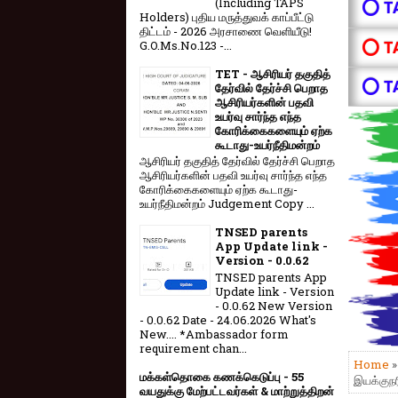
(Including TAPS
⭕ T
Holders) புதிய மருத்துவக் காப்பீட்டு
திட்டம் - 2026 அரசாணை வெளியீடு!
⭕ T
G.O.Ms.No.123 -...
TET - ஆசிரியர் தகுதித்
⭕ T
தேர்வில் தேர்ச்சி பெறாத
ஆசிரியர்களின் பதவி
உயர்வு சார்ந்த எந்த
கோரிக்கைகளையும் ஏற்க
கூடாது-உயர்நீதிமன்றம்
ஆசிரியர் தகுதித் தேர்வில் தேர்ச்சி பெறாத
ஆசிரியர்களின் பதவி உயர்வு சார்ந்த எந்த
கோரிக்கைகளையும் ஏற்க கூடாது-
உயர்நீதிமன்றம் Judgement Copy ...
TNSED parents
App Update link -
Version - 0.0.62
TNSED parents App
Update link - Version
- 0.0.62 New Version
- 0.0.62 Date - 24.06.2026 What's
New.... *Ambassador form
requirement chan...
Home
மக்கள்தொகை கணக்கெடுப்பு - 55
இயக்குந
வயதுக்கு மேற்பட்டவர்கள் & மாற்றுத்திறன்