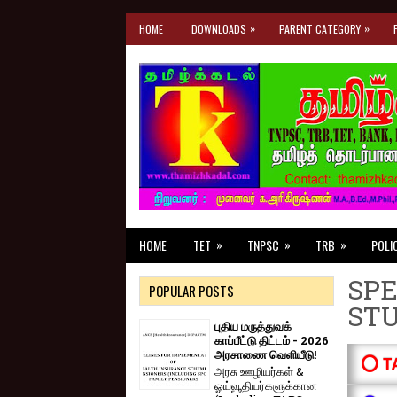
»
»
HOME
DOWNLOADS
PARENT CATEGORY
»
»
»
HOME
TET
TNPSC
TRB
POLI
SPE
POPULAR POSTS
ST
புதிய மருத்துவக்
காப்பீட்டு திட்டம் - 2026
அரசாணை வெளியீடு!
⭕ T
அரசு ஊழியர்கள் &
ஓய்வூதியர்களுக்கான