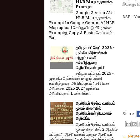
HLB Map உருவாக்க
இயக்குநர
Prompt
Google Gemini AIல்
DSE - Yo
HLB Map உருவாக்க
Prompt In Google Gemini AI HLB
Map upload செய்துவிட்டு கீழே உள்ள
Promptஐ, Copy & Paste செய்யவும்.
Ba...
தமிழக பட்ஜெட் 2026 -
முக்கிய அம்சங்கள்
மற்றும் பள்ளி
கல்வித்துறை
அறிவிப்புகள் pdf
தமிழக பட்ஜெட் 2026 -
முக்கிய அம்சங்கள் மற்றும் பள்ளி
கல்வித்துறை அறிவிப்புகள் நிதி நிலை
அறிக்கை 2026 2027 முக்கிய
அறிவிப்புகள் 1. பள்ளிக்க...
ஆசிரியர் தேர்வு வாரியம்
மூலம் விரைவில்
ஆசிரியர்கள் நியமனம்
Share:
அறிவிப்பு
ஆசிரியர் தேர்வு வாரி​யம்
மூலம் விரை​வில் 2 ஆயிரம்
பட்​ட​தாரி ஆசிரியர்​கள் மற்​றும் ஆசிரியர்
← Newer
பயிற்றுநர்​களை நியமிக்க பள்​ளிக்​கல்​வித்​