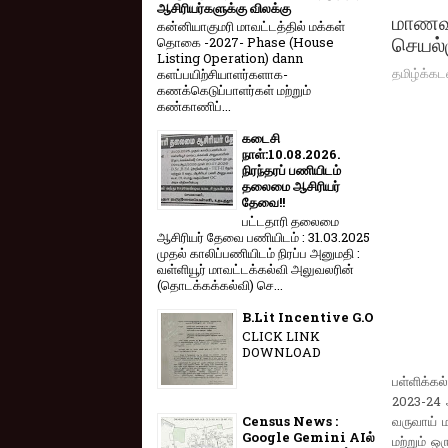
ஆசிரியர்களுக்கு விலக்கு
மாணவர்
கன்னியாகுமரி மாவட்டத்தில் மக்கள்
செயல்
தொகை -2027- Phase (House
Listing Operation) dann
தமிழ்க்கட
களப்பயிற்சியாளர்களாக-
கணக்கெடுப்பாளர்கள் மற்றும்
கண்காணிப்...
கடைசி
நாள்:10.08.2026.
நிரந்தரப் பணியிடம்
தலைமை ஆசிரியர்
தேவை!!
பட்டதாரி தலைமை
ஆசிரியர் தேவை பணியிடம் : 31.03.2025
முதல் காலிப்பணியிடம் நிரப்ப அனுமதி :
வள்ளியூர் மாவட்டக்கல்வி அலுவலரின்
(தொடக்கக்கல்வி) செ...
B.Lit Incentive G.O
CLICK LINK
DOWNLOAD
பள்ளிக்கல
2023-24 ஆ
வருவாய் 
Census News :
Google Gemini AIல்
மற்றும் ஒ