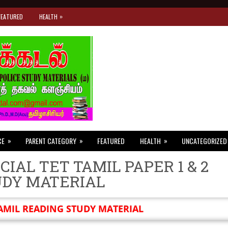
»
FEATURED
HEALTH
»
»
»
CE
PARENT CATEGORY
FEATURED
HEALTH
UNCATEGORIZED
CIAL TET TAMIL PAPER 1 & 2
UDY MATERIAL
AMIL READING STUDY MATERIAL