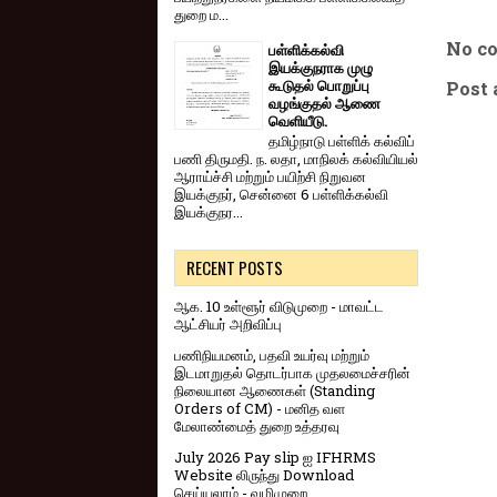
துறை ம...
No c
பள்ளிக்கல்வி
இயக்குநராக முழு
கூடுதல் பொறுப்பு
Post
வழங்குதல் ஆணை
வெளியீடு.
தமிழ்நாடு பள்ளிக் கல்விப்
பணி திருமதி. ந. லதா, மாநிலக் கல்வியியல்
ஆராய்ச்சி மற்றும் பயிற்சி நிறுவன
இயக்குநர், சென்னை 6 பள்ளிக்கல்வி
இயக்குநர...
RECENT POSTS
ஆக. 10 உள்ளூர் விடுமுறை - மாவட்ட
ஆட்சியர் அறிவிப்பு
பணிநியமனம், பதவி உயர்வு மற்றும்
இடமாறுதல் தொடர்பாக முதலமைச்சரின்
நிலையான ஆணைகள் (Standing
Orders of CM) - மனித வள
மேலாண்மைத் துறை உத்தரவு
July 2026 Pay slip ஐ IFHRMS
Website லிருந்து Download
செய்யலாம் - வழிமுறை