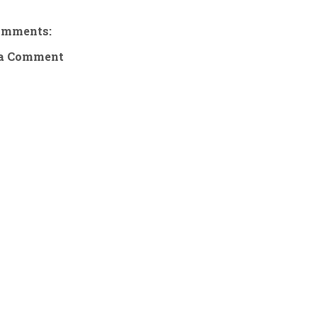
omments:
 a Comment