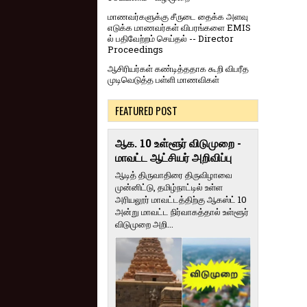
மாணவர்களுக்கு சீருடை தைக்க அளவு
எடுக்க மாணவர்கள் விபரங்களை EMIS
ல் பதிவேற்றம் செய்தல் -- Director
Proceedings
ஆசிரியர்கள் கண்டித்ததாக கூறி விபரீத
முடிவெடுத்த பள்ளி மாணவிகள்
FEATURED POST
ஆக. 10 உள்ளூர் விடுமுறை -
மாவட்ட ஆட்சியர் அறிவிப்பு
ஆடித் திருவாதிரை திருவிழாவை
முன்னிட்டு, தமிழ்நாட்டில் உள்ள
அரியலூர் மாவட்டத்திற்கு ஆகஸ்ட் 10
அன்று மாவட்ட நிர்வாகத்தால் உள்ளூர்
விடுமுறை அறி...