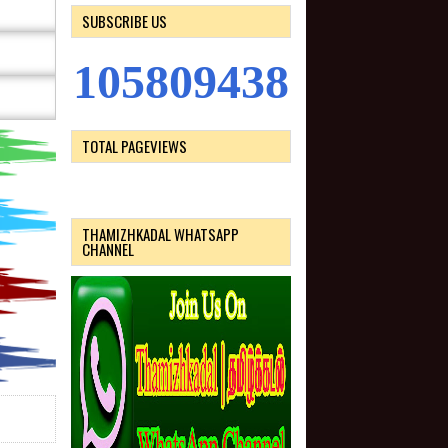
SUBSCRIBE US
1
0
5
8
0
9
4
3
8
TOTAL PAGEVIEWS
THAMIZHKADAL WHATSAPP
CHANNEL