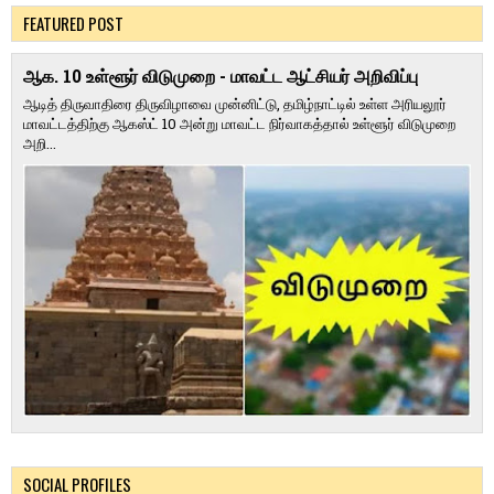
FEATURED POST
ஆக. 10 உள்ளூர் விடுமுறை - மாவட்ட ஆட்சியர் அறிவிப்பு
ஆடித் திருவாதிரை திருவிழாவை முன்னிட்டு, தமிழ்நாட்டில் உள்ள அரியலூர்
மாவட்டத்திற்கு ஆகஸ்ட் 10 அன்று மாவட்ட நிர்வாகத்தால் உள்ளூர் விடுமுறை
அறி...
SOCIAL PROFILES