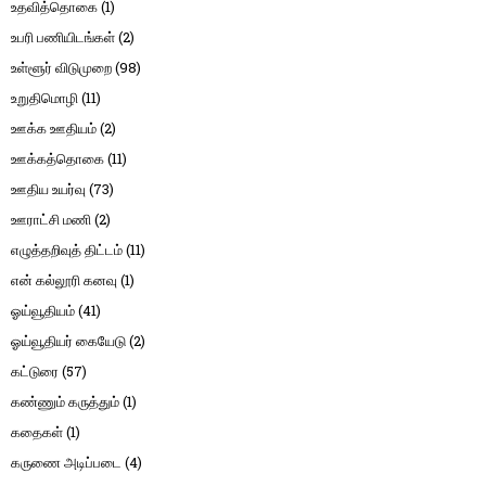
உதவித்தொகை
(1)
உபரி பணியிடங்கள்
(2)
உள்ளூர் விடுமுறை
(98)
உறுதிமொழி
(11)
ஊக்க ஊதியம்
(2)
ஊக்கத்தொகை
(11)
ஊதிய உயர்வு
(73)
ஊராட்சி மணி
(2)
எழுத்தறிவுத் திட்டம்
(11)
என் கல்லூரி கனவு
(1)
ஓய்வூதியம்
(41)
ஓய்வூதியர் கையேடு
(2)
கட்டுரை
(57)
கண்ணும் கருத்தும்
(1)
கதைகள்
(1)
கருணை அடிப்படை
(4)