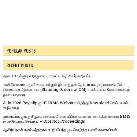
POPULAR POSTS
RECENT POSTS
ஆக. 10 உள்ளூர் விடுமுறை - மாவட்ட ஆட்சியர் அறிவிப்பு
பணிநியமனம், பதவி உயர்வு மற்றும் இடமாறுதல் தொடர்பாக முதலமைச்சரின்
நிலையான ஆணைகள் (Standing Orders of CM) - மனித வள மேலாண்மைத்
துறை உத்தரவு
July 2026 Pay slip ஐ IFHRMS Website லிருந்து Download செய்யலாம் -
வழிமுறை
மாணவர்களுக்கு சீருடை தைக்க அளவு எடுக்க மாணவர்கள் விபரங்களை EMIS
ல் பதிவேற்றம் செய்தல் -- Director Proceedings
ஆசிரியர்கள் கண்டித்ததாக கூறி விபரீத முடிவெடுத்த பள்ளி மாணவிகள்