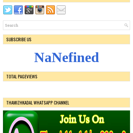
SUBSCRIBE US
N
a
N
e
f
i
n
e
d
TOTAL PAGEVIEWS
THAMIZHKADAL WHATSAPP CHANNEL