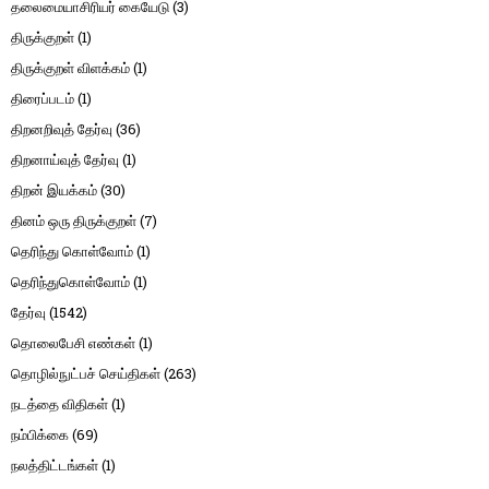
தலைமையாசிரியர் கையேடு
(3)
திருக்குறள்
(1)
திருக்குறள் விளக்கம்
(1)
திரைப்படம்
(1)
திறனறிவுத் தேர்வு
(36)
திறனாய்வுத் தேர்வு
(1)
திறன் இயக்கம்
(30)
தினம் ஒரு திருக்குறள்
(7)
தெரிந்து கொள்வோம்
(1)
தெரிந்துகொள்வோம்
(1)
தேர்வு
(1542)
தொலைபேசி எண்கள்
(1)
தொழில்நுட்பச் செய்திகள்
(263)
நடத்தை விதிகள்
(1)
நம்பிக்கை
(69)
நலத்திட்டங்கள்
(1)