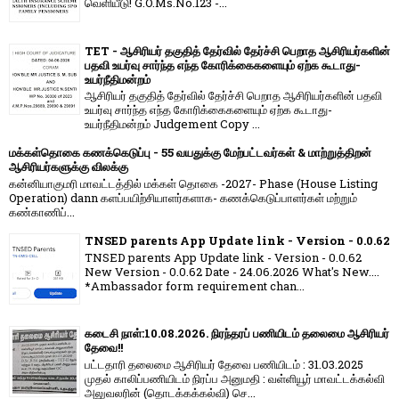
வெளியீடு! G.O.Ms.No.123 -...
TET - ஆசிரியர் தகுதித் தேர்வில் தேர்ச்சி பெறாத ஆசிரியர்களின்
பதவி உயர்வு சார்ந்த எந்த கோரிக்கைகளையும் ஏற்க கூடாது-
உயர்நீதிமன்றம்
ஆசிரியர் தகுதித் தேர்வில் தேர்ச்சி பெறாத ஆசிரியர்களின் பதவி
உயர்வு சார்ந்த எந்த கோரிக்கைகளையும் ஏற்க கூடாது-
உயர்நீதிமன்றம் Judgement Copy ...
மக்கள்தொகை கணக்கெடுப்பு - 55 வயதுக்கு மேற்பட்டவர்கள் & மாற்றுத்திறன்
ஆசிரியர்களுக்கு விலக்கு
கன்னியாகுமரி மாவட்டத்தில் மக்கள் தொகை -2027- Phase (House Listing
Operation) dann களப்பயிற்சியாளர்களாக- கணக்கெடுப்பாளர்கள் மற்றும்
கண்காணிப்...
TNSED parents App Update link - Version - 0.0.62
TNSED parents App Update link - Version - 0.0.62
New Version - 0.0.62 Date - 24.06.2026 What's New....
*Ambassador form requirement chan...
கடைசி நாள்:10.08.2026. நிரந்தரப் பணியிடம் தலைமை ஆசிரியர்
தேவை!!
பட்டதாரி தலைமை ஆசிரியர் தேவை பணியிடம் : 31.03.2025
முதல் காலிப்பணியிடம் நிரப்ப அனுமதி : வள்ளியூர் மாவட்டக்கல்வி
அலுவலரின் (தொடக்கக்கல்வி) செ...