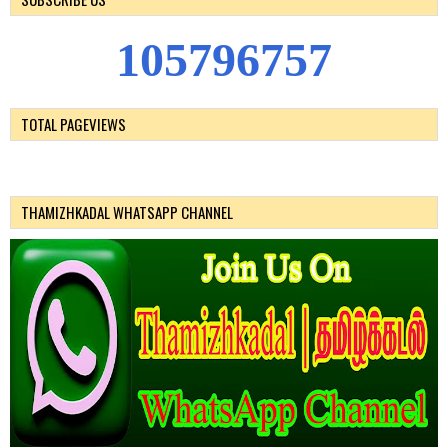
1
0
5
7
9
6
7
5
7
TOTAL PAGEVIEWS
THAMIZHKADAL WHATSAPP CHANNEL