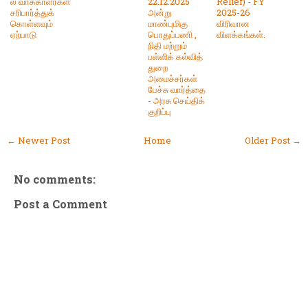
ல் வாக்காளர்கள்
22.12.2025
Relief) - FY
சரிபார்த்துக்
அன்று
2025-26
கொள்ளவும்
மாண்புமிகு
விரிவான
ஏற்பாடு
பொதுப்பணி ,
விளக்கங்கள்.
நிதி மற்றும்
பள்ளிக் கல்வித்
துறை
அமைச்சர்கள்
பேச்சு வார்த்தை
- அரசு செய்திக்
குறிப்பு
← Newer Post
Home
Older Post →
No comments:
Post a Comment