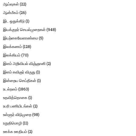
ஆய்வுகள்
(22)
ஆன்மீகம்
(26)
இட ஒதுக்கீடு
(1)
இயக்குநர் செயல்முறைகள்
(948)
இயற்கைவேளாண்மை
(5)
இலக்கணம்
(128)
இலக்கியம்
(70)
இளம் அறிவியல் விஞ்ஞானி
(2)
இளம் கவிஞர் விருது
(1)
இன்றைய செய்திகள்
(1)
உடல்நலம்
(1863)
உதவித்தொகை
(1)
உபரி பணியிடங்கள்
(2)
உள்ளூர் விடுமுறை
(98)
உறுதிமொழி
(11)
ஊக்க ஊதியம்
(2)