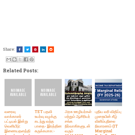
Share:
Related Posts:
வரைவு
TET பதவி
அரசு ஊழியர்கள்
புதிய வரி விதிப்பு
வாக்காளர்
உயர்வு வழக்கு
மற்றும் ஆசிரியர்
முறையின் கீழ்
பட்டியல் இன்று
கடந்து வந்த
சங்க
விளிம்புநிலை
வெளியீடு:
பாதை- இரத்தின
நிர்வாகிகளுடன்
நிவாரணம் (IT
இணையதளத்தி
சுருக்கமாக:-
வரும்
Marginal