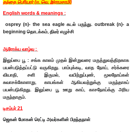
தந்தை பெரியார் (ஈ. வெ. இராமசாமி)
English words & meanings :
osprey (n)- the sea eagle கடல் பருந்து. outbreak (n)- a
beginning தொடக்கம், திடீர் எழுச்சி
ஆரோக்ய வாழ்வு :
இலுப்பை பூ : சங்க காலம் முதல் இன்றுவரை மருத்துவத்திறகாக
பயன்படுத்தப்பட்டு வருகிறது. பாம்புக்கடி, வாத நோய், சர்க்கரை
வியாதி, சளி இருமல், வயிற்றுப்புண், மூலநோய்கள்
சுவாசக்கோளாறு, காயங்கள் ஆகியவற்றுக்கு மருந்தாகப்
பயன்படுகிறது. இலுப்பை பூ ஊறு காய், காசநோய்க்கு அரிய
மருந்தாகும்.
டிசம்பர் 21
அவர்களின் பிறந்தநாள்
ஜெகன் மோகன் ரெட்டி