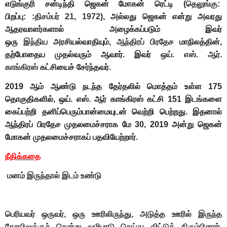
எடுங்குரி சன்டிந்தி ஜெகன் மோகன் ரெட்டி
(
தெலுங்கு
:
பிறப்பு: :
திசம்பர் 21
,
1972
),
அல்லது
ஜெகன்
என்று அவரது
ஆதரவாளர்களால் அழைக்கப்படும் இவர்
ஒரு
இந்திய
அரசியல்வாதியும்,
ஆந்திரப் பிரதேச
மாநிலத்தின்,
தற்போதைய முதல்வரும் ஆவார்.
இவர்
ஒய். எஸ். ஆர்.
காங்கிரஸ்
கட்சியைச் சேர்ந்தவர்.
2019 ஆம் ஆண்டு நடந்த தேர்தலில் மொத்தம் உள்ள 175
தொகுதிகளில், ஒய். எஸ். ஆர் காங்கிரஸ் கட்சி 151 இடங்களை
கைப்பற்றி தனிப்பெரும்பான்மையுடன் வெற்றி பெற்றது. இதனால்
ஆந்திரப் பிரதேச முதலமைச்சராக மே 30, 2019 அன்று ஜெகன்
மோகன் முதலமைச்சராகப் பதவியேற்றார்.
நீதிக்கதை
மனம் இருந்தால் இடம் உண்டு
பெரியவர் ஒருவர், ஒரு ஊரிலிருந்து, அடுத்த ஊரில் இருந்த
கோயிலுக்குச் சென்று வழிபாடு செய்து விட்டுத் திரும்பினார்.