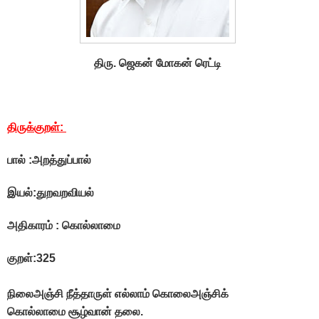
திரு. ஜெகன் மோகன் ரெட்டி
திருக்குறள்
:
பால் :அறத்துப்பால்
இயல்:துறவறவியல்
அதிகாரம் : கொல்லாமை
குறள்:325
நிலைஅஞ்சி நீத்தாருள் எல்லாம் கொலைஅஞ்சிக்
கொல்லாமை சூழ்வான் தலை.