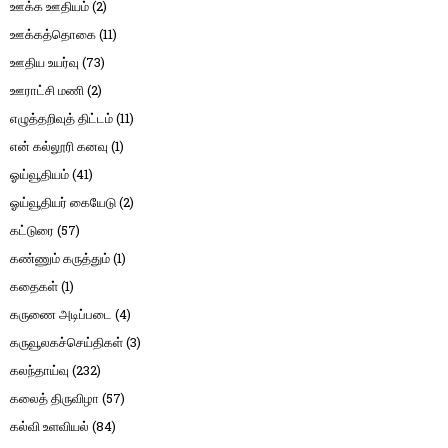
ஊக்க ஊதியம்
(2)
ஊக்கத்தொகை
(11)
ஊதிய உயர்வு
(73)
ஊராட்சி மணி
(2)
எழுத்தறிவுத் திட்டம்
(11)
என் கல்லூரி கனவு
(1)
ஓய்வூதியம்
(41)
ஓய்வூதியர் கையேடு
(2)
கட்டுரை
(57)
கண்ணும் கருத்தும்
(1)
கதைகள்
(1)
கருணை அடிப்படை
(4)
கருவூலகச்செய்திகள்
(3)
கலந்தாய்வு
(232)
கலைத் திருவிழா
(57)
கல்வி உளவியல்
(84)