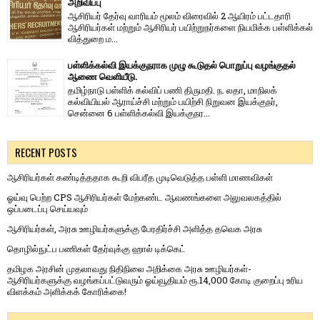
அறிவிப்பு
ஆசிரியர் தேர்வு வாரி​யம் மூலம் விரை​வில் 2 ஆயிரம் பட்​ட​தாரி
ஆசிரியர்​கள் மற்​றும் ஆசிரியர் பயிற்றுநர்​களை நியமிக்க பள்​ளிக்​கல்​
வித்​துறை ம...
பள்ளிக்கல்வி இயக்குநராக முழு கூடுதல் பொறுப்பு வழங்குதல்
ஆணை வெளியீடு.
தமிழ்நாடு பள்ளிக் கல்விப் பணி திருமதி. ந. லதா, மாநிலக்
கல்வியியல் ஆராய்ச்சி மற்றும் பயிற்சி நிறுவன இயக்குநர்,
சென்னை 6 பள்ளிக்கல்வி இயக்குநர...
RECENT POSTS
ஆசிரியர்கள் கண்டித்ததாக கூறி விபரீத முடிவெடுத்த பள்ளி மாணவிகள்
ஓய்வு பெற்ற CPS ஆசிரியர்கள் மேற்கண்ட ஆவணங்களை அலுவலகத்தில்
ஒப்படைப்பு செய்யவும்
ஆசிரியர்கள், அரசு ஊழியர்களுக்கு பேரதிர்ச்சி அளித்த தவெக அரசு
தொழில்நுட்ப பணிகள் தேர்வுக்கு ஹால் ​டிக்கெட்
தமிழக அரசின் முதலாவது நிதிநிலை அறிக்கை அரசு ஊழியர்கள்-
ஆசிரியர்களுக்கு வழங்கப்பட்டுவரும் ஓய்வூதியம் ரூ.14,000 கோடி குறைப்பு உரிய
விளக்கம் அளிக்கக் கோரிக்கை!