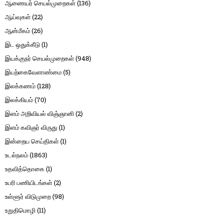
ஆணையர் செயல்முறைகள்
(136)
ஆய்வுகள்
(22)
ஆன்மீகம்
(26)
இட ஒதுக்கீடு
(1)
இயக்குநர் செயல்முறைகள்
(948)
இயற்கைவேளாண்மை
(5)
இலக்கணம்
(128)
இலக்கியம்
(70)
இளம் அறிவியல் விஞ்ஞானி
(2)
இளம் கவிஞர் விருது
(1)
இன்றைய செய்திகள்
(1)
உடல்நலம்
(1863)
உதவித்தொகை
(1)
உபரி பணியிடங்கள்
(2)
உள்ளூர் விடுமுறை
(98)
உறுதிமொழி
(11)