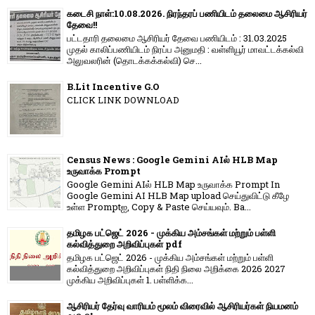
கடைசி நாள்:10.08.2026. நிரந்தரப் பணியிடம் தலைமை ஆசிரியர்
தேவை!!
பட்டதாரி தலைமை ஆசிரியர் தேவை பணியிடம் : 31.03.2025
முதல் காலிப்பணியிடம் நிரப்ப அனுமதி : வள்ளியூர் மாவட்டக்கல்வி
அலுவலரின் (தொடக்கக்கல்வி) செ...
B.Lit Incentive G.O
CLICK LINK DOWNLOAD
Census News : Google Gemini AIல் HLB Map
உருவாக்க Prompt
Google Gemini AIல் HLB Map உருவாக்க Prompt In
Google Gemini AI HLB Map upload செய்துவிட்டு கீழே
உள்ள Promptஐ, Copy & Paste செய்யவும். Ba...
தமிழக பட்ஜெட் 2026 - முக்கிய அம்சங்கள் மற்றும் பள்ளி
கல்வித்துறை அறிவிப்புகள் pdf
தமிழக பட்ஜெட் 2026 - முக்கிய அம்சங்கள் மற்றும் பள்ளி
கல்வித்துறை அறிவிப்புகள் நிதி நிலை அறிக்கை 2026 2027
முக்கிய அறிவிப்புகள் 1. பள்ளிக்க...
ஆசிரியர் தேர்வு வாரியம் மூலம் விரைவில் ஆசிரியர்கள் நியமனம்