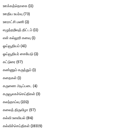
ஊக்கத்தொகை
(11)
ஊதிய உயர்வு
(73)
ஊராட்சி மணி
(2)
எழுத்தறிவுத் திட்டம்
(11)
என் கல்லூரி கனவு
(1)
ஓய்வூதியம்
(41)
ஓய்வூதியர் கையேடு
(2)
கட்டுரை
(57)
கண்ணும் கருத்தும்
(1)
கதைகள்
(1)
கருணை அடிப்படை
(4)
கருவூலகச்செய்திகள்
(3)
கலந்தாய்வு
(232)
கலைத் திருவிழா
(57)
கல்வி உளவியல்
(84)
கல்விச்செய்திகள்
(18319)