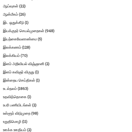
ஆய்வுகள்
(22)
ஆன்மீகம்
(26)
இட ஒதுக்கீடு
(1)
இயக்குநர் செயல்முறைகள்
(948)
இயற்கைவேளாண்மை
(5)
இலக்கணம்
(128)
இலக்கியம்
(70)
இளம் அறிவியல் விஞ்ஞானி
(2)
இளம் கவிஞர் விருது
(1)
இன்றைய செய்திகள்
(1)
உடல்நலம்
(1863)
உதவித்தொகை
(1)
உபரி பணியிடங்கள்
(2)
உள்ளூர் விடுமுறை
(98)
உறுதிமொழி
(11)
ஊக்க ஊதியம்
(2)