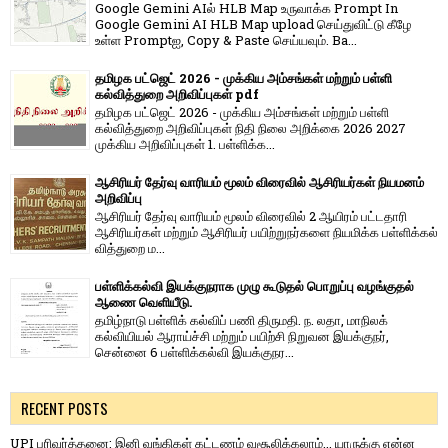
Google Gemini AIல் HLB Map உருவாக்க Prompt In
Google Gemini AI HLB Map upload செய்துவிட்டு கீழே
உள்ள Promptஐ, Copy & Paste செய்யவும். Ba...
தமிழக பட்ஜெட் 2026 - முக்கிய அம்சங்கள் மற்றும் பள்ளி
கல்வித்துறை அறிவிப்புகள் pdf
தமிழக பட்ஜெட் 2026 - முக்கிய அம்சங்கள் மற்றும் பள்ளி
கல்வித்துறை அறிவிப்புகள் நிதி நிலை அறிக்கை 2026 2027
முக்கிய அறிவிப்புகள் 1. பள்ளிக்க...
ஆசிரியர் தேர்வு வாரியம் மூலம் விரைவில் ஆசிரியர்கள் நியமனம்
அறிவிப்பு
ஆசிரியர் தேர்வு வாரி​யம் மூலம் விரை​வில் 2 ஆயிரம் பட்​ட​தாரி
ஆசிரியர்​கள் மற்​றும் ஆசிரியர் பயிற்றுநர்​களை நியமிக்க பள்​ளிக்​கல்​
வித்​துறை ம...
பள்ளிக்கல்வி இயக்குநராக முழு கூடுதல் பொறுப்பு வழங்குதல்
ஆணை வெளியீடு.
தமிழ்நாடு பள்ளிக் கல்விப் பணி திருமதி. ந. லதா, மாநிலக்
கல்வியியல் ஆராய்ச்சி மற்றும் பயிற்சி நிறுவன இயக்குநர்,
சென்னை 6 பள்ளிக்கல்வி இயக்குநர...
RECENT POSTS
UPI பரிவர்த்தனை: இனி வங்கிகள் கட்டணம் வசூலிக்கலாம்... யாருக்கு என்ன