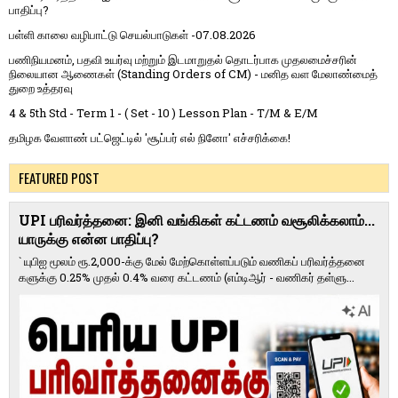
பாதிப்பு?
பள்ளி காலை வழிபாட்டு செயல்பாடுகள் -07.08.2026
பணிநியமனம், பதவி உயர்வு மற்றும் இடமாறுதல் தொடர்பாக முதலமைச்சரின்
நிலையான ஆணைகள் (Standing Orders of CM) - மனித வள மேலாண்மைத்
துறை உத்தரவு
4 & 5th Std - Term 1 - ( Set - 10 ) Lesson Plan - T/M & E/M
தமிழக வேளாண் பட்ஜெட்டில் 'சூப்பர் எல் நினோ' எச்சரிக்கை!
FEATURED POST
UPI பரிவர்த்தனை: இனி வங்கிகள் கட்டணம் வசூலிக்கலாம்...
யாருக்கு என்ன பாதிப்பு?
` யுபிஐ மூலம் ரூ.2,000-க்கு மேல் மேற்​கொள்​ளப்​படும் வணி​கப் பரிவர்த்​தனை​
களுக்கு 0.25% முதல் 0.4% வரை கட்​ட​ணம் (எம்​டிஆர் - வணி​கர் தள்​ளு...