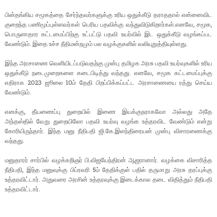
பின்தங்கிய சமூகத்தை சேர்ந்தவர்களுக்கு உரிய ஒதுக்கீடு தராததால் என்னைவிட
குறைந்த பணிமூப்புள்ளவர்கள் பெரிய பதவிக்கு வந்துவிடுகிறார்கள்.எனவே, சமூக,
பொருளாதார கட்டமைப்பிற்கு உட்பட்டு பதவி உயர்வில் இட ஒதுக்கீடு வழங்கப்பட
வேண்டும். இதை உச்ச நீதிமன்றமும் பல வழக்குகளில் வலியுறுத்தியுள்ளது.
இந்த அரசாணை வெளியிடப்படுவதற்கு முன்பு தமிழக அரசு பதவி உயர்வுகளில் உரிய
ஒதுக்கீடு நடைமுறைகளை கடைபிடித்து வந்தது. எனவே, சமூக கட்டமைப்புக்கு
எதிராக 2023 ஜூலை 10ம் தேதி பிறப்பிக்கப்பட்ட அரசாணையை ரத்து செய்ய
வேண்டும்.
எனக்கு, தீயணைப்பு துறையில் இணை இயக்குநராகவோ அல்லது அதே
அந்தஸ்தில் வேறு துறையிலோ பதவி உயர்வு வழங்க உத்தரவிட வேண்டும் என்று
கோரியிருந்தார். இந்த மனு நீதிபதி ஜி.கே.இளந்திரையன் முன்பு விசாரணைக்கு
வந்தது.
மனுதாரர் சார்பில் வழக்கறிஞர் பி.விஜயேந்திரன் ஆஜரானார். வழக்கை விசாரித்த
நீதிபதி, இந்த மனுவுக்கு பிப்ரவரி 5ம் தேதிக்குள் பதில் தருமாறு அரசு தரப்புக்கு
உத்தரவிட்டார். அதுவரை அரசின் உத்தரவுக்கு இடைக்கால தடை விதித்தும் நீதிபதி
உத்தரவிட்டார்.