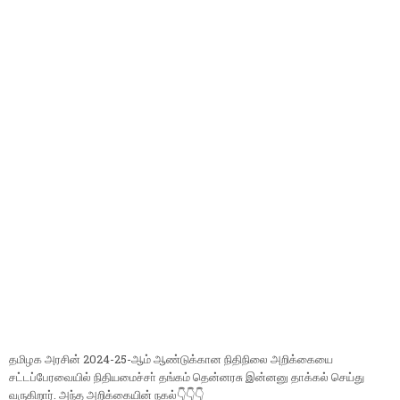
தமிழக அரசின் 2024-25-ஆம் ஆண்டுக்கான நிதிநிலை அறிக்கையை
சட்டப்பேரவையில் நிதியமைச்சா் தங்கம் தென்னரசு இன்னனு தாக்கல் செய்து
வருகிறார். அந்த அறிக்கையின் நகல்👇👇👇