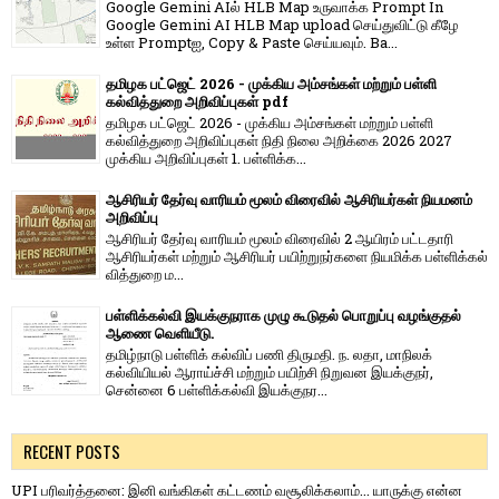
Google Gemini AIல் HLB Map உருவாக்க Prompt In
Google Gemini AI HLB Map upload செய்துவிட்டு கீழே
உள்ள Promptஐ, Copy & Paste செய்யவும். Ba...
தமிழக பட்ஜெட் 2026 - முக்கிய அம்சங்கள் மற்றும் பள்ளி
கல்வித்துறை அறிவிப்புகள் pdf
தமிழக பட்ஜெட் 2026 - முக்கிய அம்சங்கள் மற்றும் பள்ளி
கல்வித்துறை அறிவிப்புகள் நிதி நிலை அறிக்கை 2026 2027
முக்கிய அறிவிப்புகள் 1. பள்ளிக்க...
ஆசிரியர் தேர்வு வாரியம் மூலம் விரைவில் ஆசிரியர்கள் நியமனம்
அறிவிப்பு
ஆசிரியர் தேர்வு வாரி​யம் மூலம் விரை​வில் 2 ஆயிரம் பட்​ட​தாரி
ஆசிரியர்​கள் மற்​றும் ஆசிரியர் பயிற்றுநர்​களை நியமிக்க பள்​ளிக்​கல்​
வித்​துறை ம...
பள்ளிக்கல்வி இயக்குநராக முழு கூடுதல் பொறுப்பு வழங்குதல்
ஆணை வெளியீடு.
தமிழ்நாடு பள்ளிக் கல்விப் பணி திருமதி. ந. லதா, மாநிலக்
கல்வியியல் ஆராய்ச்சி மற்றும் பயிற்சி நிறுவன இயக்குநர்,
சென்னை 6 பள்ளிக்கல்வி இயக்குநர...
RECENT POSTS
UPI பரிவர்த்தனை: இனி வங்கிகள் கட்டணம் வசூலிக்கலாம்... யாருக்கு என்ன