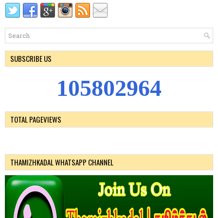
SUBSCRIBE US
1
0
5
8
0
2
9
6
4
TOTAL PAGEVIEWS
THAMIZHKADAL WHATSAPP CHANNEL