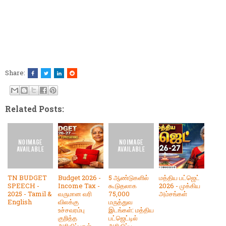
Share:
Related Posts:
TN BUDGET
Budget 2026 -
5 ஆண்டுகளில்
மத்திய பட்ஜெட்
SPEECH -
Income Tax -
கூடுதலாக
2026 - முக்கிய
2025 - Tamil &
வருமான வரி
75,000
அம்சங்கள்
English
விலக்கு
மருத்துவ
உச்சவரம்பு
இடங்கள்: மத்திய
குறித்த
பட்ஜெட்டில்
அறிவிப்புகள்
அறிவிப்பு