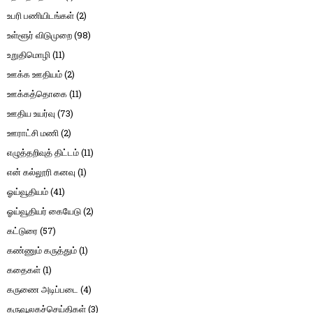
உபரி பணியிடங்கள்
(2)
உள்ளூர் விடுமுறை
(98)
உறுதிமொழி
(11)
ஊக்க ஊதியம்
(2)
ஊக்கத்தொகை
(11)
ஊதிய உயர்வு
(73)
ஊராட்சி மணி
(2)
எழுத்தறிவுத் திட்டம்
(11)
என் கல்லூரி கனவு
(1)
ஓய்வூதியம்
(41)
ஓய்வூதியர் கையேடு
(2)
கட்டுரை
(57)
கண்ணும் கருத்தும்
(1)
கதைகள்
(1)
கருணை அடிப்படை
(4)
கருவூலகச்செய்திகள்
(3)