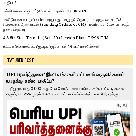
பாதிப்பு?
பள்ளி காலை வழிபாட்டு செயல்பாடுகள் -07.08.2026
பணிநியமனம், பதவி உயர்வு மற்றும் இடமாறுதல் தொடர்பாக முதலமைச்சரின்
நிலையான ஆணைகள் (Standing Orders of CM) - மனித வள மேலாண்மைத்
துறை உத்தரவு
4 & 5th Std - Term 1 - ( Set - 10 ) Lesson Plan - T/M & E/M
தமிழக வேளாண் பட்ஜெட்டில் 'சூப்பர் எல் நினோ' எச்சரிக்கை!
FEATURED POST
UPI பரிவர்த்தனை: இனி வங்கிகள் கட்டணம் வசூலிக்கலாம்...
யாருக்கு என்ன பாதிப்பு?
` யுபிஐ மூலம் ரூ.2,000-க்கு மேல் மேற்​கொள்​ளப்​படும் வணி​கப் பரிவர்த்​தனை​
களுக்கு 0.25% முதல் 0.4% வரை கட்​ட​ணம் (எம்​டிஆர் - வணி​கர் தள்​ளு...