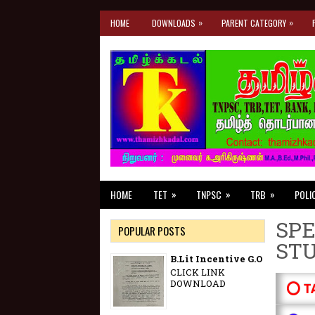
»
»
HOME
DOWNLOADS
PARENT CATEGORY
»
»
»
HOME
TET
TNPSC
TRB
POLI
SPE
POPULAR POSTS
ST
B.Lit Incentive G.O
CLICK LINK
DOWNLOAD
⭕ T