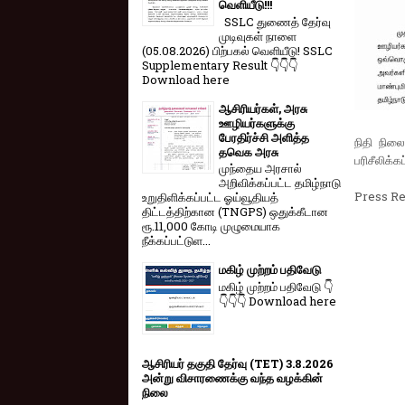
வெளியீடு!!!
SSLC துணைத் தேர்வு
முடிவுகள் நாளை
(05.08.2026) பிற்பகல் வெளியீடு! SSLC
Supplementary Result 👇👇👇
Download here
ஆசிரியர்கள், அரசு
ஊழியர்களுக்கு
பேரதிர்ச்சி அளித்த
நிதி நில
தவெக அரசு
பரிசீலிக்
முந்தைய அரசால்
அறிவிக்கப்பட்ட தமிழ்நாடு
Press Re
உறுதிளிக்கப்பட்ட ஓய்வூதியத்
திட்டத்திற்கான (TNGPS) ஒதுக்கீடான
ரூ.11,000 கோடி முழுமையாக
நீக்கப்பட்டுள...
மகிழ் முற்றம் பதிவேடு
மகிழ் முற்றம் பதிவேடு 👇
👇👇👇 Download here
ஆசிரியர் தகுதி தேர்வு (TET) 3.8.2026
அன்று விசாரணைக்கு வந்த வழக்கின்
நிலை