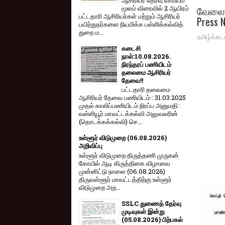
வேலை 
மூலம் விரை​வில் 2 ஆயிரம்
பட்​ட​தாரி ஆசிரியர்​கள் மற்​றும் ஆசிரியர்
Press 
பயிற்றுநர்​களை நியமிக்க பள்​ளிக்​கல்​வித்​
துறை ம...
தமிழ்க்கட
கடைசி
நாள்:10.08.2026.
நிரந்தரப் பணியிடம்
தலைமை ஆசிரியர்
தேவை!!
பட்டதாரி தலைமை
ஆசிரியர் தேவை பணியிடம் : 31.03.2025
முதல் காலிப்பணியிடம் நிரப்ப அனுமதி :
வள்ளியூர் மாவட்டக்கல்வி அலுவலரின்
(தொடக்கக்கல்வி) செ...
உள்ளூர் விடுமுறை (06.08.2026)
அறிவிப்பு
உள்ளூர் விடுமுறை திருத்தணி முருகன்
கோயில் ஆடி கிருத்திகை விழாவை
முன்னிட்டு நாளை (06.08.2026)
திருவள்ளூர் மாவட்டத்திற்கு உள்ளூர்
விடுமுறை அற...
SSLC துணைத் தேர்வு
முடிவுகள் இன்று
(05.08.2026) பிற்பகல்