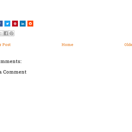
 Post
Home
Old
omments:
 a Comment