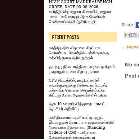
HIGH COURT MADURAI BENCH
ORDER, DATE:03-08-2026
உயர்நீதிமன்ற மதுரை கிளையில், மதுரை
மாவட்டம் பேரையூர் அரசு பெண்கள்
மேனிலைப்பள்ளி ஆசிரியர் திர...
Share:
RECENT POSTS
← Newer
சுதந்திர தின விழாவை சிறப்பாக
கொண்டாட வேண்டும்: பள்ளிகளுக்கு
கல்வித் துறை அறிவுறுத்தல்
No c
குடற்புழு நீக்க மாத்திரை வழங்க தமிழகம்
முழுவதும் நாளை சிறப்பு முகாம்
Post
CPS திட்டத்தில், ஊழியர்களின்
கணக்குகளுக்கு நிதியை மாற்றாமல்,
பங்களிப்பு தொகை செலுத்தப்பட்டு
விட்டது போல, ஆவணங்களில் பதிவு
ஆக. 10 உள்ளூர் விடுமுறை - மாவட்ட
ஆட்சியர் அறிவிப்பு
பணிநியமனம், பதவி உயர்வு மற்றும்
இடமாறுதல் தொடர்பாக முதலமைச்சரின்
நிலையான ஆணைகள் (Standing
Orders of CM) - மனித வள
மேலாண்மைத் துறை உத்தரவு