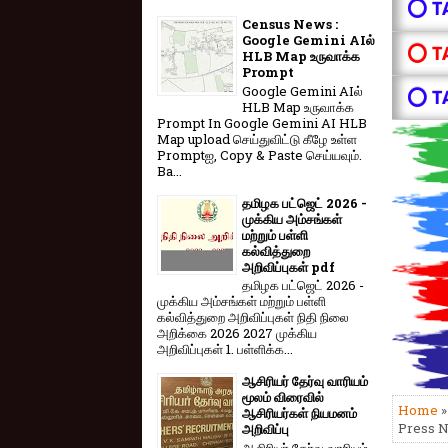
⭕ T
Census News :
Google Gemini AIல்
⭕ T
HLB Map உருவாக்க
Prompt
Google Gemini AIல்
⭕ T
HLB Map உருவாக்க
Prompt In Google Gemini AI HLB
Map upload செய்துவிட்டு கீழே உள்ள
Promptஐ, Copy & Paste செய்யவும்.
Ba...
தமிழக பட்ஜெட் 2026 -
முக்கிய அம்சங்கள்
மற்றும் பள்ளி
கல்வித்துறை
அறிவிப்புகள் pdf
தமிழக பட்ஜெட் 2026 -
முக்கிய அம்சங்கள் மற்றும் பள்ளி
கல்வித்துறை அறிவிப்புகள் நிதி நிலை
அறிக்கை 2026 2027 முக்கிய
அறிவிப்புகள் 1. பள்ளிக்க...
ஆசிரியர் தேர்வு வாரியம்
மூலம் விரைவில்
Home
ஆசிரியர்கள் நியமனம்
Press N
அறிவிப்பு
ஆசிரியர் தேர்வு வாரி​யம்