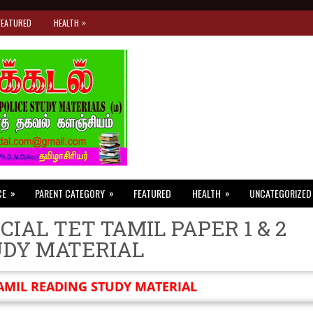
»
FEATURED
HEALTH
»
»
»
CE
PARENT CATEGORY
FEATURED
HEALTH
UNCATEGORIZED
CIAL TET TAMIL PAPER 1 & 2
UDY MATERIAL
AMIL READING STUDY MATERIAL