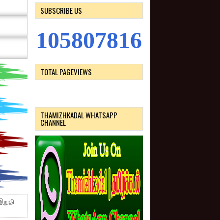
SUBSCRIBE US
1
0
5
8
0
7
8
1
6
TOTAL PAGEVIEWS
THAMIZHKADAL WHATSAPP
CHANNEL
இறுதி