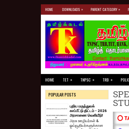
»
»
HOME
DOWNLOADS
PARENT CATEGORY
»
»
»
HOME
TET
TNPSC
TRB
POLI
SPE
POPULAR POSTS
ST
புதிய மருத்துவக்
காப்பீட்டு திட்டம் - 2026
அரசாணை வெளியீடு!
⭕ T
அரசு ஊழியர்கள் &
ஓய்வூதியர்களுக்கான