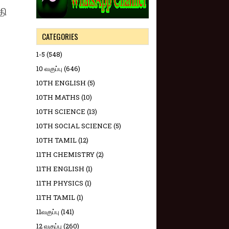
தி
CATEGORIES
1-5
(548)
10 வகுப்பு
(646)
10TH ENGLISH
(5)
10TH MATHS
(10)
10TH SCIENCE
(13)
10TH SOCIAL SCIENCE
(5)
10TH TAMIL
(12)
11TH CHEMISTRY
(2)
11TH ENGLISH
(1)
11TH PHYSICS
(1)
11TH TAMIL
(1)
11வகுப்பு
(141)
12 வகுப்பு
(260)