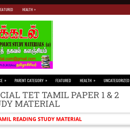
»
FEATURED
HEALTH
»
»
»
CE
PARENT CATEGORY
FEATURED
HEALTH
UNCATEGORIZED
CIAL TET TAMIL PAPER 1 & 2
UDY MATERIAL
AMIL READING STUDY MATERIAL