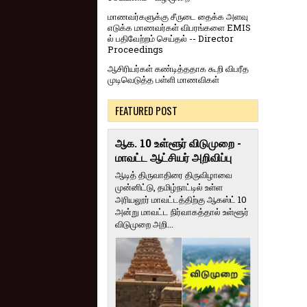
மாணவர்களுக்கு சீருடை தைக்க அளவு
எடுக்க மாணவர்கள் விபரங்களை EMIS
ல் பதிவேற்றம் செய்தல் -- Director
Proceedings
ஆசிரியர்கள் கண்டித்ததாக கூறி விபரீத
முடிவெடுத்த பள்ளி மாணவிகள்
FEATURED POST
ஆக. 10 உள்ளூர் விடுமுறை -
மாவட்ட ஆட்சியர் அறிவிப்பு
ஆடித் திருவாதிரை திருவிழாவை
முன்னிட்டு, தமிழ்நாட்டில் உள்ள
அரியலூர் மாவட்டத்திற்கு ஆகஸ்ட் 10
அன்று மாவட்ட நிர்வாகத்தால் உள்ளூர்
விடுமுறை அறி...