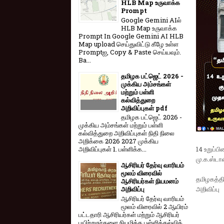
HLB Map உருவாக்க
Prompt
Google Gemini AIல்
HLB Map உருவாக்க
Prompt In Google Gemini AI HLB
Map upload செய்துவிட்டு கீழே உள்ள
Promptஐ, Copy & Paste செய்யவும்.
Ba...
தமிழக பட்ஜெட் 2026 -
முக்கிய அம்சங்கள்
மற்றும் பள்ளி
கல்வித்துறை
அறிவிப்புகள் pdf
தமிழக பட்ஜெட் 2026 -
முக்கிய அம்சங்கள் மற்றும் பள்ளி
கல்வித்துறை அறிவிப்புகள் நிதி நிலை
அறிக்கை 2026 2027 முக்கிய
14 உறுப்ப
அறிவிப்புகள் 1. பள்ளிக்க...
மு.க.ஸ்டால
ஆசிரியர் தேர்வு வாரியம்
மூலம் விரைவில்
தமிழகத்த
ஆசிரியர்கள் நியமனம்
அறிவிப்பு
அறிவிப்பு
ஆசிரியர் தேர்வு வாரி​யம்
மூலம் விரை​வில் 2 ஆயிரம்
பட்​ட​தாரி ஆசிரியர்​கள் மற்​றும் ஆசிரியர்
பயிற்றுநர்​களை நியமிக்க பள்​ளிக்​கல்​வித்​