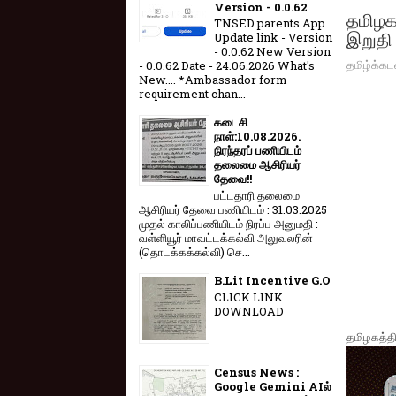
Version - 0.0.62
தமிழக
TNSED parents App
இறுதி
Update link - Version
- 0.0.62 New Version
தமிழ்க்கட
- 0.0.62 Date - 24.06.2026 What's
New.... *Ambassador form
requirement chan...
கடைசி
நாள்:10.08.2026.
நிரந்தரப் பணியிடம்
தலைமை ஆசிரியர்
தேவை!!
பட்டதாரி தலைமை
ஆசிரியர் தேவை பணியிடம் : 31.03.2025
முதல் காலிப்பணியிடம் நிரப்ப அனுமதி :
வள்ளியூர் மாவட்டக்கல்வி அலுவலரின்
(தொடக்கக்கல்வி) செ...
B.Lit Incentive G.O
CLICK LINK
DOWNLOAD
தமிழகத்த
Census News :
Google Gemini AIல்