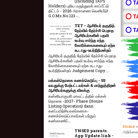
(Including TAPS
⭕ T
Holders) புதிய மருத்துவக் காப்பீட்டு
திட்டம் - 2026 அரசாணை வெளியீடு!
⭕ T
G.O.Ms.No.123 -...
TET - ஆசிரியர் தகுதித்
⭕ T
தேர்வில் தேர்ச்சி பெறாத
ஆசிரியர்களின் பதவி
உயர்வு சார்ந்த எந்த
கோரிக்கைகளையும் ஏற்க
கூடாது-உயர்நீதிமன்றம்
ஆசிரியர் தகுதித் தேர்வில் தேர்ச்சி பெறாத
ஆசிரியர்களின் பதவி உயர்வு சார்ந்த எந்த
கோரிக்கைகளையும் ஏற்க கூடாது-
உயர்நீதிமன்றம் Judgement Copy ...
மக்கள்தொகை கணக்கெடுப்பு - 55
வயதுக்கு மேற்பட்டவர்கள் & மாற்றுத்திறன்
ஆசிரியர்களுக்கு விலக்கு
கன்னியாகுமரி மாவட்டத்தில் மக்கள்
தொகை -2027- Phase (House
Listing Operation) dann
களப்பயிற்சியாளர்களாக-
கணக்கெடுப்பாளர்கள் மற்றும்
கண்காணிப்...
Home
TNSED parents
அறிக்கை
App Update link -