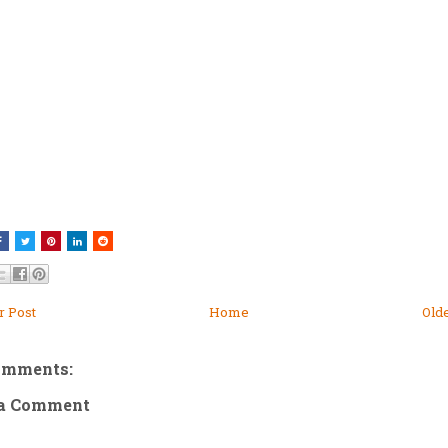
 Post
Home
Old
omments:
 a Comment