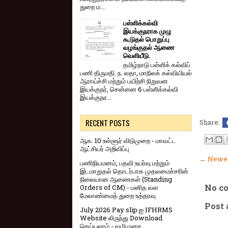
துறை ம...
பள்ளிக்கல்வி
இயக்குநராக முழு
கூடுதல் பொறுப்பு
வழங்குதல் ஆணை
வெளியீடு.
தமிழ்நாடு பள்ளிக் கல்விப்
பணி திருமதி. ந. லதா, மாநிலக் கல்வியியல்
ஆராய்ச்சி மற்றும் பயிற்சி நிறுவன
இயக்குநர், சென்னை 6 பள்ளிக்கல்வி
இயக்குநர...
RECENT POSTS
Share:
ஆக. 10 உள்ளூர் விடுமுறை - மாவட்ட
ஆட்சியர் அறிவிப்பு
← Newer
பணிநியமனம், பதவி உயர்வு மற்றும்
இடமாறுதல் தொடர்பாக முதலமைச்சரின்
நிலையான ஆணைகள் (Standing
No c
Orders of CM) - மனித வள
மேலாண்மைத் துறை உத்தரவு
Post
July 2026 Pay slip ஐ IFHRMS
Website லிருந்து Download
செய்யலாம் - வழிமுறை