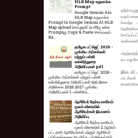
HLB Map உருவாக்க
Prompt
தற்பொழுத
Google Gemini AIல்
வகுப்பறை
HLB Map உருவாக்க
Prompt In Google Gemini AI HLB
சொந்த 
Map upload செய்துவிட்டு கீழே உள்ள
தெரிவிக
Promptஐ, Copy & Paste செய்யவும்.
செய்யப்
Ba...
கண்காணிக்
தமிழக பட்ஜெட் 2026 -
முக்கிய அம்சங்கள்
அதற்கடுத்
மற்றும் பள்ளி
கூடாது மே
கல்வித்துறை
அறிவிப்புகள் pdf
இந்த திட்
தமிழக பட்ஜெட் 2026 -
முக்கிய அம்சங்கள் மற்றும் பள்ளி
பாடங்கள்
கல்வித்துறை அறிவிப்புகள் நிதி நிலை
காண்பிக்க
அறிக்கை 2026 2027 முக்கிய
அறிவிப்புகள் 1. பள்ளிக்க...
ஆசிரியர் தேர்வு வாரியம்
மூலம் விரைவில்
ஆசிரியர்கள் நியமனம்
அறிவிப்பு
ஆசிரியர் தேர்வு வாரி​யம்
மூலம் விரை​வில் 2 ஆயிரம்
பட்​ட​தாரி ஆசிரியர்​கள் மற்​றும் ஆசிரியர்
பயிற்றுநர்​களை நியமிக்க பள்​ளிக்​கல்​வித்​