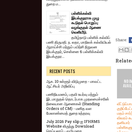
துறை ம...
பள்ளிக்கல்வி
இயக்குநராக முழு
கூடுதல் பொறுப்பு
வழங்குதல் ஆணை
வெளியீடு.
தமிழ்நாடு பள்ளிக் கல்விப்
Share:
பணி திருமதி. ந. லதா, மாநிலக் கல்வியியல்
ஆராய்ச்சி மற்றும் பயிற்சி நிறுவன
இயக்குநர், சென்னை 6 பள்ளிக்கல்வி
இயக்குநர...
Relate
RECENT POSTS
ஆக. 10 உள்ளூர் விடுமுறை - மாவட்ட
ஆட்சியர் அறிவிப்பு
பணிநியமனம், பதவி உயர்வு மற்றும்
இடமாறுதல் தொடர்பாக முதலமைச்சரின்
நிலையான ஆணைகள் (Standing
வீட்டுப்பா
Orders of CM) - மனித வள
குறிப்பேட்
மேலாண்மைத் துறை உத்தரவு
மதம் சார்
விவரம் க
July 2026 Pay slip ஐ IFHRMS
தனியார்
Website லிருந்து Download
பள்ளிகளு
செய்யலாம் - வழிமுறை