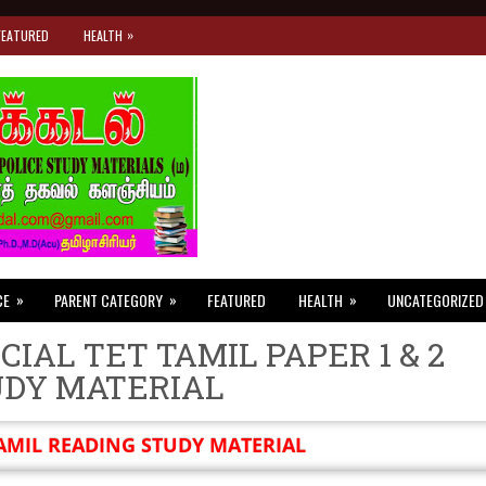
»
FEATURED
HEALTH
»
»
»
CE
PARENT CATEGORY
FEATURED
HEALTH
UNCATEGORIZED
CIAL TET TAMIL PAPER 1 & 2
UDY MATERIAL
AMIL READING STUDY MATERIAL