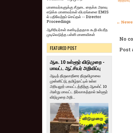
உத்தரவு
மாணவர்களுக்கு சீருடை தைக்க அளவு
எடுக்க மாணவர்கள் விபரங்களை EMIS
ல் பதிவேற்றம் செய்தல் -- Director
Proceedings
← Newer
ஆசிரியர்கள் கண்டித்ததாக கூறி விபரீத
முடிவெடுத்த பள்ளி மாணவிகள்
No c
FEATURED POST
Post
ஆக. 10 உள்ளூர் விடுமுறை -
மாவட்ட ஆட்சியர் அறிவிப்பு
ஆடித் திருவாதிரை திருவிழாவை
முன்னிட்டு, தமிழ்நாட்டில் உள்ள
அரியலூர் மாவட்டத்திற்கு ஆகஸ்ட் 10
அன்று மாவட்ட நிர்வாகத்தால் உள்ளூர்
விடுமுறை அறி...