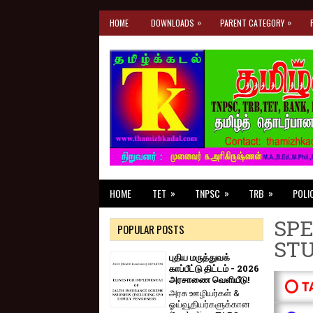
»
»
HOME
DOWNLOADS
PARENT CATEGORY
»
»
»
HOME
TET
TNPSC
TRB
POLI
SPE
POPULAR POSTS
ST
புதிய மருத்துவக்
காப்பீட்டு திட்டம் - 2026
அரசாணை வெளியீடு!
⭕ T
அரசு ஊழியர்கள் &
ஓய்வூதியர்களுக்கான