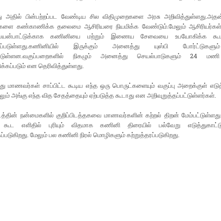
ு அதில் பின்பற்றப்பட வேண்டிய சில விதிமுறைகளை அரசு அறிவித்துள்ளது.அதன
களை கண்காணிக்க தலைமை ஆசிரியரை நியமிக்க வேண்டும்.மேலும் ஆசிரியர்கள
பயன்பாட்டுக்காக கணினியை மற்றும் இணைய சேவையை உபயோகிக்க கூ
்கப்படுள்ளது.கணினியில் இருக்கும் அனைத்து யுஸ்பி போர்ட்டுக
பட்டுள்ளன.வகுப்பறைகளில் நிகழும் அனைத்து செயல்பாடுகளும் 24 மணி
கப்படும் என தெரிவித்துள்ளது.
து மாணவர்கள் சாப்பிட்ட கூடிய எந்த ஒரு பொருட்களையும் வகுப்பு அறைக்குள் எடு
லும் அங்கு எந்த வித சேதத்தையும் ஏற்படுத்த கூடாது என அறிவுறுத்தப்பட்டுள்ளர்கள்.
டத்தின் நன்மைகளில் குறிப்பிடத்தகவை மாணவர்களின் கற்றல் திறன் மேம்பட்டுள்ள
 கூட எளிதில் புரியும் விதமாக கணினி திரையில் பல்வேறு எடுத்துகாட்ட
ப்படுகிறது. மேலும் பல கணினி நிரல் மொழிகளும் கற்றுத்தரப்படுகிறது.