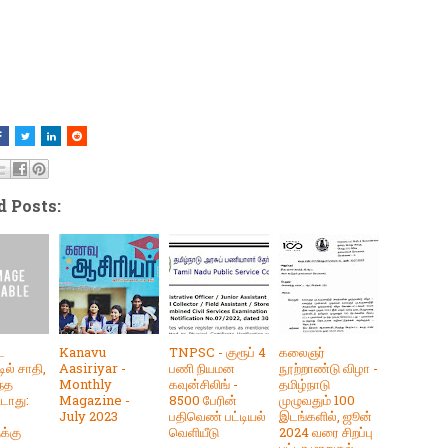
d Posts:
ட
Kanavu
TNPSC - குரூப் 4
கலைஞர்
டில் சாதி,
Aasiriyar -
பணி நியமன
நூற்றாண்டு விழா -
ந்த
Monthly
கவுன்சிலிங் -
தமிழ்நாடு
ூடாது:
Magazine -
8500 பேரின்
முழுவதும் 100
July 2023
பதிவெண் பட்டியல்
இடங்களில், ஜூன்
க்கு
வெளியீடு
2024 வரை சிறப்பு