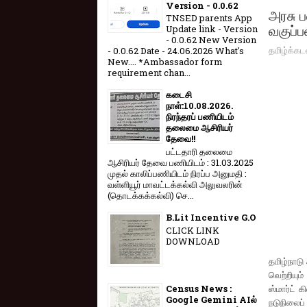
Version - 0.0.62
அரசு ப
TNSED parents App
வகுப்
Update link - Version
- 0.0.62 New Version
தமிழ்க்கட
- 0.0.62 Date - 24.06.2026 What's
New.... *Ambassador form
requirement chan...
கடைசி
நாள்:10.08.2026.
நிரந்தரப் பணியிடம்
தலைமை ஆசிரியர்
தேவை!!
பட்டதாரி தலைமை
ஆசிரியர் தேவை பணியிடம் : 31.03.2025
முதல் காலிப்பணியிடம் நிரப்ப அனுமதி :
வள்ளியூர் மாவட்டக்கல்வி அலுவலரின்
(தொடக்கக்கல்வி) செ...
B.Lit Incentive G.O
CLICK LINK
DOWNLOAD
தமிழ்நாட
வெற்றியு
ஸ்மார்ட்
Census News :
Google Gemini AIல்
நடுநிலைப்