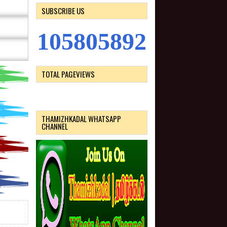
SUBSCRIBE US
1
0
5
8
0
5
8
9
2
TOTAL PAGEVIEWS
THAMIZHKADAL WHATSAPP
CHANNEL