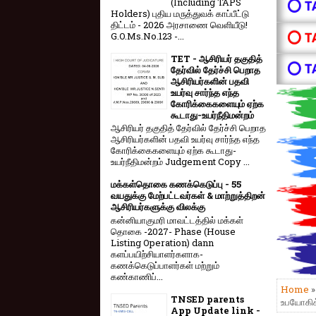
(Including TAPS
⭕ T
Holders) புதிய மருத்துவக் காப்பீட்டு
திட்டம் - 2026 அரசாணை வெளியீடு!
⭕ T
G.O.Ms.No.123 -...
TET - ஆசிரியர் தகுதித்
⭕ T
தேர்வில் தேர்ச்சி பெறாத
ஆசிரியர்களின் பதவி
உயர்வு சார்ந்த எந்த
கோரிக்கைகளையும் ஏற்க
கூடாது-உயர்நீதிமன்றம்
ஆசிரியர் தகுதித் தேர்வில் தேர்ச்சி பெறாத
ஆசிரியர்களின் பதவி உயர்வு சார்ந்த எந்த
கோரிக்கைகளையும் ஏற்க கூடாது-
உயர்நீதிமன்றம் Judgement Copy ...
மக்கள்தொகை கணக்கெடுப்பு - 55
வயதுக்கு மேற்பட்டவர்கள் & மாற்றுத்திறன்
ஆசிரியர்களுக்கு விலக்கு
கன்னியாகுமரி மாவட்டத்தில் மக்கள்
தொகை -2027- Phase (House
Listing Operation) dann
களப்பயிற்சியாளர்களாக-
கணக்கெடுப்பாளர்கள் மற்றும்
கண்காணிப்...
Home
»
TNSED parents
உபயோகிக்
App Update link -