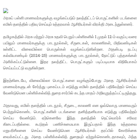
அரசுப் பள்ளி மாணவர்களுக்கு வழங்கப்படும் நலத்திட்டப் பொருட்களின் படங்களை
எமிஸ் தளத்தில் பதிவு செய்யும் உத்தரவால் ஆசிரியர்கள் விரக்தி அடைந்துள்ளனர்.
தமிழகத்தில் அரசு மற்றும் அரசு உதவி பெறும் பள்ளிகளில் 1 முதல் 12-ம் வகுப்பு வரை
பயிலும் மாணவர்களுக்கு பாடநூல்கள், சீருடைகள், காலணிகள், மிதிவண்டிகள்
உள்ளிட்ட விலையில்லா பொருள்கள் வழங்கப்படுகின்றன. அதன்படி நடப்பு
கல்வியாண்டில் (2024-25) மாணவர்களுக்கு பாடநூல்கள், நோட்டுப் புத்தகங்கள்
அளிக்கப்பட்டுள்ளன. இதர நலத்திட்ட பொருட்களும் படிப்படியாக விநியோகம்
செய்யப்பட்டு வருகின்றன.
இதற்கிடையே, விலையில்லா பொருட்களை வழங்கும்போது அதை ஆசிரியர்கள்
மாணவர்களுடன் சேர்த்து புகைப்படம் எடுத்து எமிஸ் தளத்தில் பதிவேற்றம் செய்ய
வேண்டுமென பள்ளிக்கல்வித் துறை சார்பில் கடந்த மாதம் அறிவுறுத்தப்பட்டிருந்தது.
அதாவது, எமிஸ் தளத்தில் பாடநூல், சீருடை, காலணி என ஒவ்வொரு மாணவரும்
பெற்றுக்கொண்ட பொருட்களின் படங்களை தனித்தனியாக எடுத்து பதிவேற்றம்
செய்ய வேண்டும். ஏற்கெனவே இந்த தளத்தில் நெட்வொர்க் சரிவர
கிடைப்பதில்லை. கூடுதல் பணிச்சுமையாக இருப்பதால் இந்த உத்தரவை
மறுபரிசீலனை செய்ய வேண்டுமென ஆசிரியர்கள் தரப்பில் கோரிக்கை
வைக்கப்பட்டது. அதை பள்ளிக்கல்வித் துறையும் ஏற்றுக்கொண்டதாகவும், அந்த