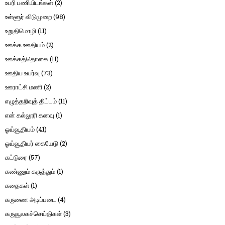
உபரி பணியிடங்கள்
(2)
உள்ளூர் விடுமுறை
(98)
உறுதிமொழி
(11)
ஊக்க ஊதியம்
(2)
ஊக்கத்தொகை
(11)
ஊதிய உயர்வு
(73)
ஊராட்சி மணி
(2)
எழுத்தறிவுத் திட்டம்
(11)
என் கல்லூரி கனவு
(1)
ஓய்வூதியம்
(41)
ஓய்வூதியர் கையேடு
(2)
கட்டுரை
(57)
கண்ணும் கருத்தும்
(1)
கதைகள்
(1)
கருணை அடிப்படை
(4)
கருவூலகச்செய்திகள்
(3)