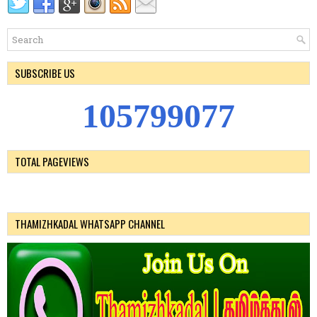
SUBSCRIBE US
1
0
5
7
9
9
0
7
7
TOTAL PAGEVIEWS
THAMIZHKADAL WHATSAPP CHANNEL