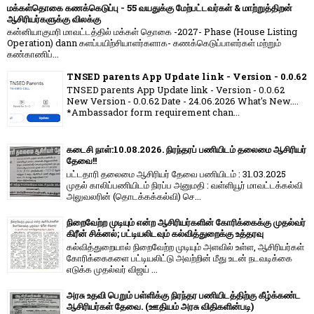
மக்கள்தொகை கணக்கெடுப்பு - 55 வயதுக்கு மேற்பட்டவர்கள் & மாற்றுத்திறன்
ஆசிரியர்களுக்கு விலக்கு
கன்னியாகுமரி மாவட்டத்தில் மக்கள் தொகை -2027- Phase (House Listing
Operation) dann களப்பயிற்சியாளர்களாக- கணக்கெடுப்பாளர்கள் மற்றும்
கண்காணிப்...
TNSED parents App Update link - Version - 0.0.62
TNSED parents App Update link - Version - 0.0.62
New Version - 0.0.62 Date - 24.06.2026 What's New....
*Ambassador form requirement chan...
கடைசி நாள்:10.08.2026. நிரந்தரப் பணியிடம் தலைமை ஆசிரியர்
தேவை!!
பட்டதாரி தலைமை ஆசிரியர் தேவை பணியிடம் : 31.03.2025
முதல் காலிப்பணியிடம் நிரப்ப அனுமதி : வள்ளியூர் மாவட்டக்கல்வி
அலுவலரின் (தொடக்கக்கல்வி) செ...
நிறைவேற்ற முடியும் என்ற ஆசிரியர்களின் கோரிக்கைக்கு முதல்வர்
கிரீன் சிக்னல்; பட்டியலிடவும் கல்வித்துறைக்கு உத்தரவு
கல்வித்துறையால் நிறைவேற்ற முடியும் அளவில் உள்ள, ஆசிரியர்கள்
கோரிக்கைகளை பட்டியலிட்டு அவற்றின் மீது உடன் நடவடிக்கை
எடுக்க முதல்வர் விஜய் ...
அரசு உதவி பெறும் பள்ளிக்கு நிரந்தர பணியிடத்திற்கு கீழ்க்கண்ட
ஆசிரியர்கள் தேவை. (ஊதியம் அரசு விதிகளின்படி)