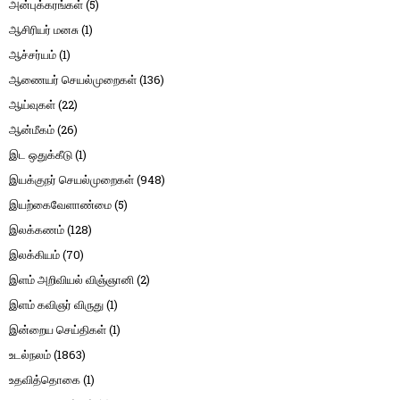
அன்புக்கரங்கள்
(5)
ஆசிரியர் மனசு
(1)
ஆச்சர்யம்
(1)
ஆணையர் செயல்முறைகள்
(136)
ஆய்வுகள்
(22)
ஆன்மீகம்
(26)
இட ஒதுக்கீடு
(1)
இயக்குநர் செயல்முறைகள்
(948)
இயற்கைவேளாண்மை
(5)
இலக்கணம்
(128)
இலக்கியம்
(70)
இளம் அறிவியல் விஞ்ஞானி
(2)
இளம் கவிஞர் விருது
(1)
இன்றைய செய்திகள்
(1)
உடல்நலம்
(1863)
உதவித்தொகை
(1)