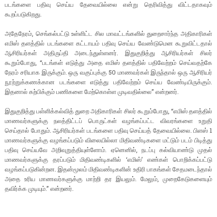
படங்களை பதிவு செய்ய தேவையில்லை என்று தெரிவித்து விட்டதாகவும்
கூறப்படுகிறது.
அதேநேரம், செங்கல்பட்டு உள்ளிட்ட சில மாவட்டங்களில் துறைசார்ந்த அதிகாரிகள்
எமிஸ் தளத்தில் படங்களை கட்டாயம் பதிவு செய்ய வேண்டுமென கூறுவிட்டதால்
ஆசிரியர்கள் அதிருப்தி அடைந்துள்ளனர். இதுகுறித்து ஆசிரியர்கள் சிலர்
கூறும்போது, “படங்கள் எடுத்து அதை எமிஸ் தளத்தில் பதிவேற்றம் செய்வதற்கே
நேரம் சரியாக இருக்கும். ஒரு வகுப்புக்கு 50 மாணவர்கள் இருந்தால் ஒரு ஆசிரியர்
நூற்றுக்கணக்கான படங்களை எடுத்து பதிவேற்றம் செய்ய வேண்டியிருக்கும்.
இதனால் கற்பிக்கும் பணிகளை மேற்கொள்ள முடிவதில்லை” என்றனர்.
இதுகுறித்து பள்ளிக்கல்வித் துறை அதிகாரிகள் சிலர் கூறும்போது, “எமிஸ் தளத்தில்
மாணவர்களுக்கு நலத்திட்டப் பொருட்கள் வழங்கப்பட்ட விவரங்களை உறுதி
செய்தால் போதும். ஆசிரியர்கள் படங்களை பதிவு செய்யத் தேவையில்லை. பிளஸ் 1
மாணவர்களுக்கு வழங்கப்படும் விலையில்லா மிதிவண்டிகளை மட்டும் படம் பிடித்து
பதிவு செய்யவே அறிவுறுத்தியுள்ளோம். ஏனெனில், நடப்பு கல்வியாண்டு முதல்
மாணவர்களுக்கு தரப்படும் மிதிவண்டிகளில் ‘எமிஸ்’ எண்கள் பொறிக்கப்பட்டு
வழங்கப்படுகின்றன. இதன்மூலம் மிதிவண்டிகளின் உதிரி பாகங்கள் சேதமடைந்தால்
அதை உரிய மாணவர்களுக்கு மாற்றி தர இயலும். மேலும், முறைகேடுகளையும்
தவிர்க்க முடியும்.” என்றனர்.