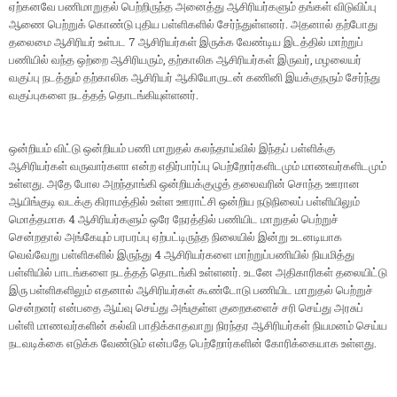
ஏற்கனவே பணிமாறுதல் பெற்றிருந்த அனைத்து ஆசிரியர்களும் தங்கள் விடுவிப்பு
ஆணை பெற்றுக் கொண்டு புதிய பள்ளிகளில் சேர்ந்துள்ளனர். அதனால் தற்போது
தலைமை ஆசிரியர் உள்பட 7 ஆசிரியர்கள் இருக்க வேண்டிய இடத்தில் மாற்றுப்
பணியில் வந்த ஒற்றை ஆசிரியரும், தற்காலிக ஆசிரியர்கள் இருவர், மழலையர்
வகுப்பு நடத்தும் தற்காலிக ஆசிரியர் ஆகியோருடன் கணினி இயக்குநரும் சேர்ந்து
வகுப்புகளை நடத்தத் தொடங்கியுள்ளனர்.
ஒன்றியம் விட்டு ஒன்றியம் பணி மாறுதல் கலந்தாய்வில் இந்தப் பள்ளிக்கு
ஆசிரியர்கள் வருவார்களா என்ற எதிர்பார்ப்பு பெற்றோர்களிடமும் மாணவர்களிடமும்
உள்ளது. அதே போல அறந்தாங்கி ஒன்றியக்குழுத் தலைவரின் சொந்த ஊரான
ஆயிங்குடி வடக்கு கிராமத்தில் உள்ள ஊராட்சி ஒன்றிய நடுநிலைப் பள்ளியிலும்
மொத்தமாக 4 ஆசிரியர்களும் ஒரே நேரத்தில் பணியிட மாறுதல் பெற்றுச்
சென்றதால் அங்கேயும் பரபரப்பு ஏற்பட்டிருந்த நிலையில் இன்று உடனடியாக
வெவ்வேறு பள்ளிகளில் இருந்து 4 ஆசிரியர்களை மாற்றுப்பணியில் நியமித்து
பள்ளியில் பாடங்களை நடத்தத் தொடங்கி உள்ளனர். உடனே அதிகாரிகள் தலையிட்டு
இரு பள்ளிகளிலும் எதனால் ஆசிரியர்கள் கூண்டோடு பணியிட மாறுதல் பெற்றுச்
சென்றனர் என்பதை ஆய்வு செய்து அங்குள்ள குறைகளைச் சரி செய்து அரசுப்
பள்ளி மாணவர்களின் கல்வி பாதிக்காதவாறு நிரந்தர ஆசிரியர்கள் நியமனம் செய்ய
நடவடிக்கை எடுக்க வேண்டும் என்பதே பெற்றோர்களின் கோரிக்கையாக உள்ளது.