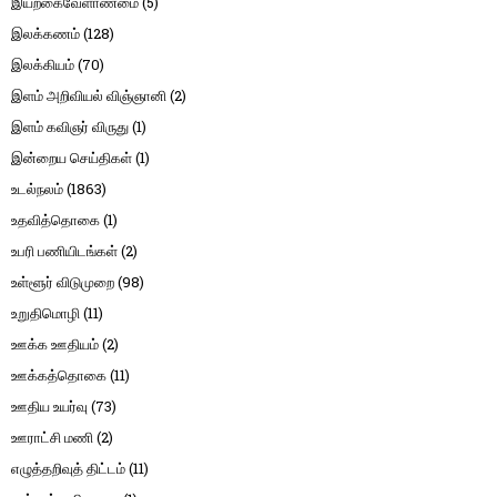
இயற்கைவேளாண்மை
(5)
இலக்கணம்
(128)
இலக்கியம்
(70)
இளம் அறிவியல் விஞ்ஞானி
(2)
இளம் கவிஞர் விருது
(1)
இன்றைய செய்திகள்
(1)
உடல்நலம்
(1863)
உதவித்தொகை
(1)
உபரி பணியிடங்கள்
(2)
உள்ளூர் விடுமுறை
(98)
உறுதிமொழி
(11)
ஊக்க ஊதியம்
(2)
ஊக்கத்தொகை
(11)
ஊதிய உயர்வு
(73)
ஊராட்சி மணி
(2)
எழுத்தறிவுத் திட்டம்
(11)