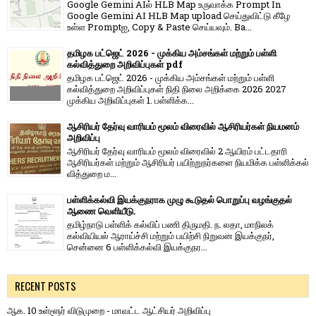
Google Gemini AIல் HLB Map உருவாக்க Prompt In
Google Gemini AI HLB Map upload செய்துவிட்டு கீழே
உள்ள Promptஐ, Copy & Paste செய்யவும். Ba...
தமிழக பட்ஜெட் 2026 - முக்கிய அம்சங்கள் மற்றும் பள்ளி
கல்வித்துறை அறிவிப்புகள் pdf
தமிழக பட்ஜெட் 2026 - முக்கிய அம்சங்கள் மற்றும் பள்ளி
கல்வித்துறை அறிவிப்புகள் நிதி நிலை அறிக்கை 2026 2027
முக்கிய அறிவிப்புகள் 1. பள்ளிக்க...
ஆசிரியர் தேர்வு வாரியம் மூலம் விரைவில் ஆசிரியர்கள் நியமனம்
அறிவிப்பு
ஆசிரியர் தேர்வு வாரி​யம் மூலம் விரை​வில் 2 ஆயிரம் பட்​ட​தாரி
ஆசிரியர்​கள் மற்​றும் ஆசிரியர் பயிற்றுநர்​களை நியமிக்க பள்​ளிக்​கல்​
வித்​துறை ம...
பள்ளிக்கல்வி இயக்குநராக முழு கூடுதல் பொறுப்பு வழங்குதல்
ஆணை வெளியீடு.
தமிழ்நாடு பள்ளிக் கல்விப் பணி திருமதி. ந. லதா, மாநிலக்
கல்வியியல் ஆராய்ச்சி மற்றும் பயிற்சி நிறுவன இயக்குநர்,
சென்னை 6 பள்ளிக்கல்வி இயக்குநர...
RECENT POSTS
ஆக. 10 உள்ளூர் விடுமுறை - மாவட்ட ஆட்சியர் அறிவிப்பு