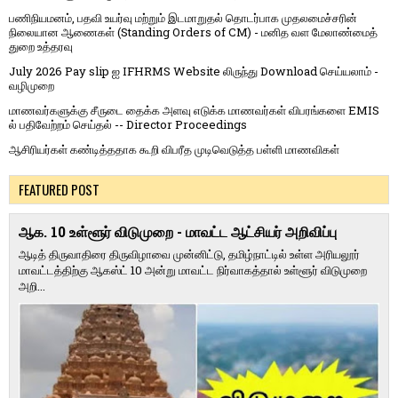
பணிநியமனம், பதவி உயர்வு மற்றும் இடமாறுதல் தொடர்பாக முதலமைச்சரின்
நிலையான ஆணைகள் (Standing Orders of CM) - மனித வள மேலாண்மைத்
துறை உத்தரவு
July 2026 Pay slip ஐ IFHRMS Website லிருந்து Download செய்யலாம் -
வழிமுறை
மாணவர்களுக்கு சீருடை தைக்க அளவு எடுக்க மாணவர்கள் விபரங்களை EMIS
ல் பதிவேற்றம் செய்தல் -- Director Proceedings
ஆசிரியர்கள் கண்டித்ததாக கூறி விபரீத முடிவெடுத்த பள்ளி மாணவிகள்
FEATURED POST
ஆக. 10 உள்ளூர் விடுமுறை - மாவட்ட ஆட்சியர் அறிவிப்பு
ஆடித் திருவாதிரை திருவிழாவை முன்னிட்டு, தமிழ்நாட்டில் உள்ள அரியலூர்
மாவட்டத்திற்கு ஆகஸ்ட் 10 அன்று மாவட்ட நிர்வாகத்தால் உள்ளூர் விடுமுறை
அறி...