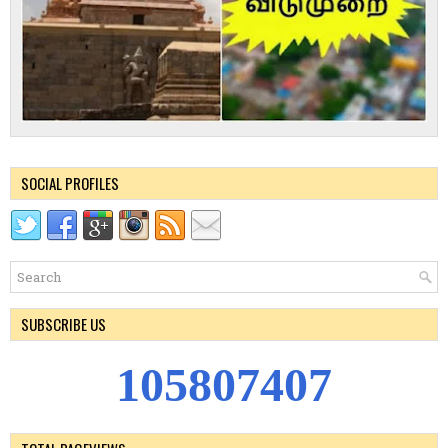
SOCIAL PROFILES
SUBSCRIBE US
1
0
5
8
0
7
4
0
7