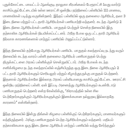
புதுக்கோட்டை மாவட்டம் ஆலங்குடி தாலுகா கீரமங்கலம் பேரூராட்சி 1வது வார்டு
காசிம்புதுப்பேட்டையில் உள்ள ஊராட்சி ஒன்றிய நடுநிலைப் பள்ளியில் 111 மாணவ,
மாணவிகள் படித்து வருகின்றனர். இந்தப் பள்ளியில் ஒரு தலைமை ஆசிரியர், தலா 3
இடைநிலை மற்றும் பட்டதாரி ஆசிரியர்கள் பணியாற்றி வந்தனர். கடந்த ஆண்டு 2
இடைநிலை ஆசிரியர்கள் பணியிட மாறுதல் பெற்றுச் சென்ற நிலையில் இரு
தற்காலிக ஆசிரியர்கள் நியமிக்கப்பட்டனர். அதே போல ஒரு பட்டதாரி ஆசிரியர்
நிர்வாக காரணங்களால் மாற்றுப் பணியில் அனுப்பப்பட்டுள்ளார்.
இந்த நிலையில் தற்போது ஆசிரியர்கள் பணியிட மாறுதல் கலந்தாய்வு நடந்து வரும்
நிலையில் கடந்த வாரம் பள்ளி தலைமை ஆசிரியர் பணிமாறுதல் பெற்று
திருக்கட்டளை அரசுப் பள்ளிக்குச் சென்றுவிட்டார். அதே போலக் கடந்த
சனிக்கிழமை நடந்த கலந்தாய்வில் எஞ்சியிருந்த ஒரு இடைநிலை ஆசிரியரும் 2
பட்டதாரி ஆசிரியர்களும் செரியலூர் மற்றும் கீழாத்தூருக்கு மாறுதல் பெற்றனர்.
இதனால் ஆசிரியர்களே இல்லாத அரசுப் பள்ளியானது காசிம்புதுப்பேட்டை ஊராட்சி
ஒன்றிய நடுநிலைப் பள்ளி. ஏன் இப்படி அனைத்து ஆசிரியர்களும் கூண்டோடு
பணிமாறுதல் பெற்றனர் என்ற கேள்விக்கு, “கிராமத்தில் உள்ள சில
பெற்றோர்களுக்கும் ஆசிரியர்களுக்கும் இணக்கமான நல்லுறவு இல்லாததே
காரணம்” என்கின்றனர்.
இந்த நிலையில் இன்று திங்கள் கிழமை பள்ளிக்குப் பெற்றோர்களும், மாணவர்களும்
வந்திருந்தனர். அங்கு பணிமாறுதல் பெற்ற ஆசிரியர்களும் வந்தனர். மதியம்
தற்காலிகமாக ஒரு இடைநிலை ஆசிரியர் மாற்றுப் பணியில் வந்து சேர்ந்ததும்