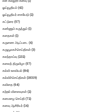
என் கல்லூரி கனவு
(1)
ஓய்வூதியம்
(41)
ஓய்வூதியர் கையேடு
(2)
கட்டுரை
(57)
கண்ணும் கருத்தும்
(1)
கதைகள்
(1)
கருணை அடிப்படை
(4)
கருவூலகச்செய்திகள்
(3)
கலந்தாய்வு
(232)
கலைத் திருவிழா
(57)
கல்வி உளவியல்
(84)
கல்விச்செய்திகள்
(18319)
கவிதை
(64)
கற்றல் விளைவுகள்
(2)
கனமழை செய்தி
(72)
கனவு ஆசிரியர்
(14)