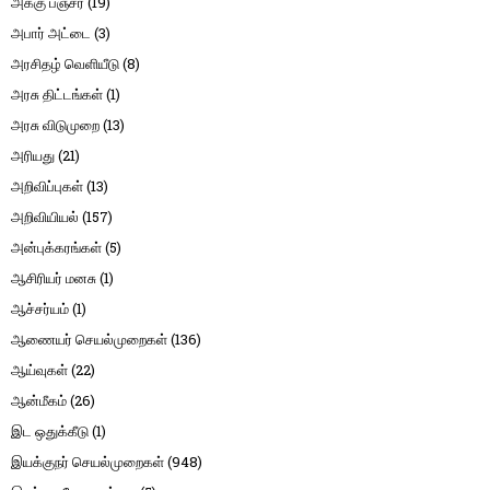
அக்கு பஞ்சர்
(19)
அபார் அட்டை
(3)
அரசிதழ் வெளியீடு
(8)
அரசு திட்டங்கள்
(1)
அரசு விடுமுறை
(13)
அரியது
(21)
அறிவிப்புகள்
(13)
அறிவியியல்
(157)
அன்புக்கரங்கள்
(5)
ஆசிரியர் மனசு
(1)
ஆச்சர்யம்
(1)
ஆணையர் செயல்முறைகள்
(136)
ஆய்வுகள்
(22)
ஆன்மீகம்
(26)
இட ஒதுக்கீடு
(1)
இயக்குநர் செயல்முறைகள்
(948)