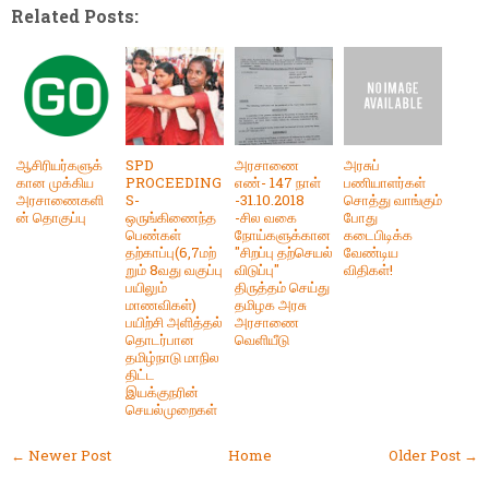
Related Posts:
ஆசிரியர்களுக்
SPD
அரசாணை
அரசுப்
கான முக்கிய
PROCEEDING
எண்- 147 நாள்
பணியாளர்கள்
அரசாணைகளி
S-
-31.10.2018
சொத்து வாங்கும்
ன் தொகுப்பு
ஒருங்கிணைந்த
-சில வகை
போது
பெண்கள்
நோய்களுக்கான
கடைபிடிக்க
தற்காப்பு(6,7மற்
"சிறப்பு தற்செயல்
வேண்டிய
றும் 8வது வகுப்பு
விடுப்பு"
விதிகள்!
பயிலும்
திருத்தம் செய்து
மாணவிகள்)
தமிழக அரசு
பயிற்சி அளித்தல்
அரசாணை
தொடர்பான
வெளியீடு
தமிழ்நாடு மாநில
திட்ட
இயக்குநரின்
செயல்முறைகள்
← Newer Post
Home
Older Post →