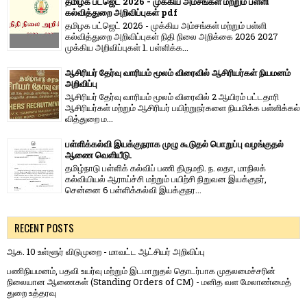
தமிழக பட்ஜெட் 2026 - முக்கிய அம்சங்கள் மற்றும் பள்ளி
கல்வித்துறை அறிவிப்புகள் pdf
தமிழக பட்ஜெட் 2026 - முக்கிய அம்சங்கள் மற்றும் பள்ளி
கல்வித்துறை அறிவிப்புகள் நிதி நிலை அறிக்கை 2026 2027
முக்கிய அறிவிப்புகள் 1. பள்ளிக்க...
ஆசிரியர் தேர்வு வாரியம் மூலம் விரைவில் ஆசிரியர்கள் நியமனம்
அறிவிப்பு
ஆசிரியர் தேர்வு வாரி​யம் மூலம் விரை​வில் 2 ஆயிரம் பட்​ட​தாரி
ஆசிரியர்​கள் மற்​றும் ஆசிரியர் பயிற்றுநர்​களை நியமிக்க பள்​ளிக்​கல்​
வித்​துறை ம...
பள்ளிக்கல்வி இயக்குநராக முழு கூடுதல் பொறுப்பு வழங்குதல்
ஆணை வெளியீடு.
தமிழ்நாடு பள்ளிக் கல்விப் பணி திருமதி. ந. லதா, மாநிலக்
கல்வியியல் ஆராய்ச்சி மற்றும் பயிற்சி நிறுவன இயக்குநர்,
சென்னை 6 பள்ளிக்கல்வி இயக்குநர...
RECENT POSTS
ஆக. 10 உள்ளூர் விடுமுறை - மாவட்ட ஆட்சியர் அறிவிப்பு
பணிநியமனம், பதவி உயர்வு மற்றும் இடமாறுதல் தொடர்பாக முதலமைச்சரின்
நிலையான ஆணைகள் (Standing Orders of CM) - மனித வள மேலாண்மைத்
துறை உத்தரவு