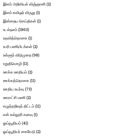
இளம் அறிவியல் விஞ்ஞானி
(2)
இளம் கவிஞர் விருது
(1)
இன்றைய செய்திகள்
(1)
உடல்நலம்
(1863)
உதவித்தொகை
(1)
உபரி பணியிடங்கள்
(2)
உள்ளூர் விடுமுறை
(98)
உறுதிமொழி
(11)
ஊக்க ஊதியம்
(2)
ஊக்கத்தொகை
(11)
ஊதிய உயர்வு
(73)
ஊராட்சி மணி
(2)
எழுத்தறிவுத் திட்டம்
(11)
என் கல்லூரி கனவு
(1)
ஓய்வூதியம்
(41)
ஓய்வூதியர் கையேடு
(2)