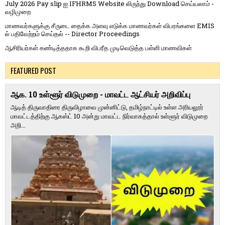
July 2026 Pay slip ஐ IFHRMS Website லிருந்து Download செய்யலாம் -
வழிமுறை
மாணவர்களுக்கு சீருடை தைக்க அளவு எடுக்க மாணவர்கள் விபரங்களை EMIS
ல் பதிவேற்றம் செய்தல் -- Director Proceedings
ஆசிரியர்கள் கண்டித்ததாக கூறி விபரீத முடிவெடுத்த பள்ளி மாணவிகள்
FEATURED POST
ஆக. 10 உள்ளூர் விடுமுறை - மாவட்ட ஆட்சியர் அறிவிப்பு
ஆடித் திருவாதிரை திருவிழாவை முன்னிட்டு, தமிழ்நாட்டில் உள்ள அரியலூர்
மாவட்டத்திற்கு ஆகஸ்ட் 10 அன்று மாவட்ட நிர்வாகத்தால் உள்ளூர் விடுமுறை
அறி...