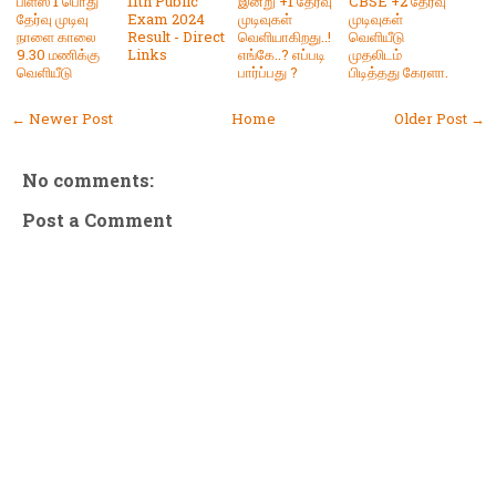
பிளஸ் 1 பொது
11th Public
இன்று +1 தேர்வு
CBSE +2 தேர்வு
தேர்வு முடிவு
Exam 2024
முடிவுகள்
முடிவுகள்
நாளை காலை
Result - Direct
வெளியாகிறது..!
வெளியீடு
9.30 மணிக்கு
Links
எங்கே..? எப்படி
முதலிடம்
வெளியீடு
பார்ப்பது ?
பிடித்தது கேரளா.
← Newer Post
Home
Older Post →
No comments:
Post a Comment