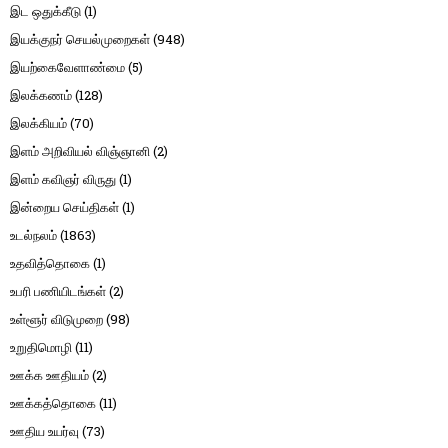
இட ஒதுக்கீடு
(1)
இயக்குநர் செயல்முறைகள்
(948)
இயற்கைவேளாண்மை
(5)
இலக்கணம்
(128)
இலக்கியம்
(70)
இளம் அறிவியல் விஞ்ஞானி
(2)
இளம் கவிஞர் விருது
(1)
இன்றைய செய்திகள்
(1)
உடல்நலம்
(1863)
உதவித்தொகை
(1)
உபரி பணியிடங்கள்
(2)
உள்ளூர் விடுமுறை
(98)
உறுதிமொழி
(11)
ஊக்க ஊதியம்
(2)
ஊக்கத்தொகை
(11)
ஊதிய உயர்வு
(73)