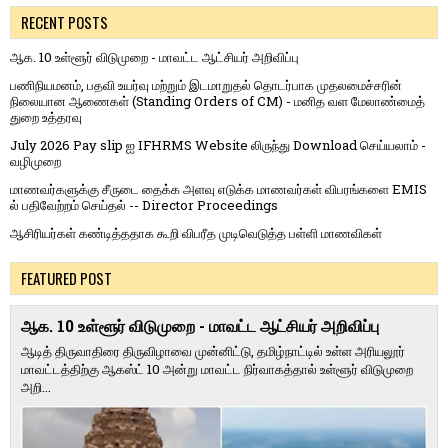
RECENT POSTS
ஆக. 10 உள்ளூர் விடுமுறை - மாவட்ட ஆட்சியர் அறிவிப்பு
பணிநியமனம், பதவி உயர்வு மற்றும் இடமாறுதல் தொடர்பாக முதலமைச்சரின்
நிலையான ஆணைகள் (Standing Orders of CM) - மனித வள மேலாண்மைத்
துறை உத்தரவு
July 2026 Pay slip ஐ IFHRMS Website லிருந்து Download செய்யலாம் -
வழிமுறை
மாணவர்களுக்கு சீருடை தைக்க அளவு எடுக்க மாணவர்கள் விபரங்களை EMIS
ல் பதிவேற்றம் செய்தல் -- Director Proceedings
ஆசிரியர்கள் கண்டித்ததாக கூறி விபரீத முடிவெடுத்த பள்ளி மாணவிகள்
FEATURED POST
ஆக. 10 உள்ளூர் விடுமுறை - மாவட்ட ஆட்சியர் அறிவிப்பு
ஆடித் திருவாதிரை திருவிழாவை முன்னிட்டு, தமிழ்நாட்டில் உள்ள அரியலூர்
மாவட்டத்திற்கு ஆகஸ்ட் 10 அன்று மாவட்ட நிர்வாகத்தால் உள்ளூர் விடுமுறை
அறி...