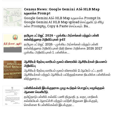
Census News : Google Gemini AIல் HLB Map
உருவாக்க Prompt
Google Gemini AIல் HLB Map உருவாக்க Prompt In
Google Gemini AI HLB Map upload செய்துவிட்டு கீழே
உள்ள Promptஐ, Copy & Paste செய்யவும். Ba...
தமிழக பட்ஜெட் 2026 - முக்கிய அம்சங்கள் மற்றும் பள்ளி
கல்வித்துறை அறிவிப்புகள் pdf
தமிழக பட்ஜெட் 2026 - முக்கிய அம்சங்கள் மற்றும் பள்ளி
கல்வித்துறை அறிவிப்புகள் நிதி நிலை அறிக்கை 2026 2027
முக்கிய அறிவிப்புகள் 1. பள்ளிக்க...
ஆசிரியர் தேர்வு வாரியம் மூலம் விரைவில் ஆசிரியர்கள் நியமனம்
அறிவிப்பு
ஆசிரியர் தேர்வு வாரி​யம் மூலம் விரை​வில் 2 ஆயிரம் பட்​ட​தாரி
ஆசிரியர்​கள் மற்​றும் ஆசிரியர் பயிற்றுநர்​களை நியமிக்க பள்​ளிக்​கல்​
வித்​துறை ம...
பள்ளிக்கல்வி இயக்குநராக முழு கூடுதல் பொறுப்பு வழங்குதல்
ஆணை வெளியீடு.
தமிழ்நாடு பள்ளிக் கல்விப் பணி திருமதி. ந. லதா, மாநிலக்
கல்வியியல் ஆராய்ச்சி மற்றும் பயிற்சி நிறுவன இயக்குநர்,
சென்னை 6 பள்ளிக்கல்வி இயக்குநர...