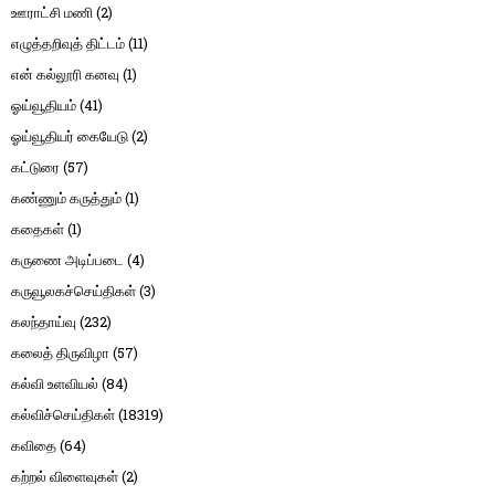
ஊராட்சி மணி
(2)
எழுத்தறிவுத் திட்டம்
(11)
என் கல்லூரி கனவு
(1)
ஓய்வூதியம்
(41)
ஓய்வூதியர் கையேடு
(2)
கட்டுரை
(57)
கண்ணும் கருத்தும்
(1)
கதைகள்
(1)
கருணை அடிப்படை
(4)
கருவூலகச்செய்திகள்
(3)
கலந்தாய்வு
(232)
கலைத் திருவிழா
(57)
கல்வி உளவியல்
(84)
கல்விச்செய்திகள்
(18319)
கவிதை
(64)
கற்றல் விளைவுகள்
(2)