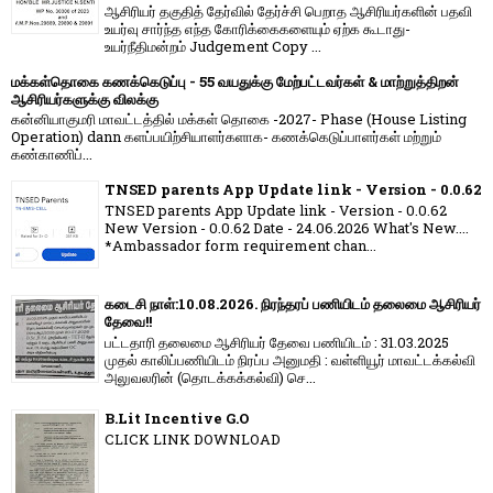
ஆசிரியர் தகுதித் தேர்வில் தேர்ச்சி பெறாத ஆசிரியர்களின் பதவி
உயர்வு சார்ந்த எந்த கோரிக்கைகளையும் ஏற்க கூடாது-
உயர்நீதிமன்றம் Judgement Copy ...
மக்கள்தொகை கணக்கெடுப்பு - 55 வயதுக்கு மேற்பட்டவர்கள் & மாற்றுத்திறன்
ஆசிரியர்களுக்கு விலக்கு
கன்னியாகுமரி மாவட்டத்தில் மக்கள் தொகை -2027- Phase (House Listing
Operation) dann களப்பயிற்சியாளர்களாக- கணக்கெடுப்பாளர்கள் மற்றும்
கண்காணிப்...
TNSED parents App Update link - Version - 0.0.62
TNSED parents App Update link - Version - 0.0.62
New Version - 0.0.62 Date - 24.06.2026 What's New....
*Ambassador form requirement chan...
கடைசி நாள்:10.08.2026. நிரந்தரப் பணியிடம் தலைமை ஆசிரியர்
தேவை!!
பட்டதாரி தலைமை ஆசிரியர் தேவை பணியிடம் : 31.03.2025
முதல் காலிப்பணியிடம் நிரப்ப அனுமதி : வள்ளியூர் மாவட்டக்கல்வி
அலுவலரின் (தொடக்கக்கல்வி) செ...
B.Lit Incentive G.O
CLICK LINK DOWNLOAD