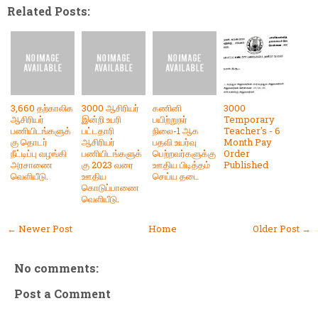
Related Posts:
3,660 தற்காலிக
3000 ஆசிரியர்
கணினி
3000
ஆசிரியர்
இன்றி உபரி
பயிற்றுநர்
Temporary
பணியிடங்களுக்
பட்டதாரி
நிலை-1 ஆக
Teacher's - 6
கு தொடர்
ஆசிரியர்
பதவி உயர்வு
Month Pay
நீட்டிப்பு வழங்கி
பணியிடங்களுக்
பெற்றவர்களுக்கு
Order
அரசாணை
கு 2023 வரை
ஊதிய பிடித்தம்
Published
வெளியீடு.
ஊதிய
செய்ய தடை
கொடுப்பாணை
வெளியீடு.
← Newer Post
Home
Older Post →
No comments:
Post a Comment