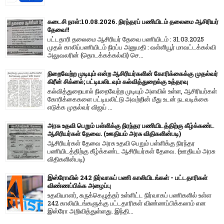
கடைசி நாள்:10.08.2026. நிரந்தரப் பணியிடம் தலைமை ஆசிரியர்
தேவை!!
பட்டதாரி தலைமை ஆசிரியர் தேவை பணியிடம் : 31.03.2025
முதல் காலிப்பணியிடம் நிரப்ப அனுமதி : வள்ளியூர் மாவட்டக்கல்வி
அலுவலரின் (தொடக்கக்கல்வி) செ...
நிறைவேற்ற முடியும் என்ற ஆசிரியர்களின் கோரிக்கைக்கு முதல்வர்
கிரீன் சிக்னல்; பட்டியலிடவும் கல்வித்துறைக்கு உத்தரவு
கல்வித்துறையால் நிறைவேற்ற முடியும் அளவில் உள்ள, ஆசிரியர்கள்
கோரிக்கைகளை பட்டியலிட்டு அவற்றின் மீது உடன் நடவடிக்கை
எடுக்க முதல்வர் விஜய் ...
அரசு உதவி பெறும் பள்ளிக்கு நிரந்தர பணியிடத்திற்கு கீழ்க்கண்ட
ஆசிரியர்கள் தேவை. (ஊதியம் அரசு விதிகளின்படி)
ஆசிரியர்கள் தேவை அரசு உதவி பெறும் பள்ளிக்கு நிரந்தர
பணியிடத்திற்கு கீழ்க்கண்ட ஆசிரியர்கள் தேவை. (ஊதியம் அரசு
விதிகளின்படி)
இஸ்ரோவில் 242 நிர்வாகப் பணி காலியிடங்கள் - பட்டதாரிகள்
விண்ணப்பிக்க அழைப்பு
உதவியாளர், சுருக்கெழுத்தர் உள்ளிட்ட நிர்வாகப் பணிகளில் உள்ள
242 காலியிடங்களுக்கு பட்டதாரிகள் விண்ணப்பிக்கலாம் என
இஸ்ரோ அறிவித்துள்ளது. இந்தி...