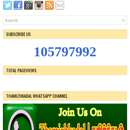
SUBSCRIBE US
1
0
5
7
9
7
9
9
2
TOTAL PAGEVIEWS
THAMIZHKADAL WHATSAPP CHANNEL