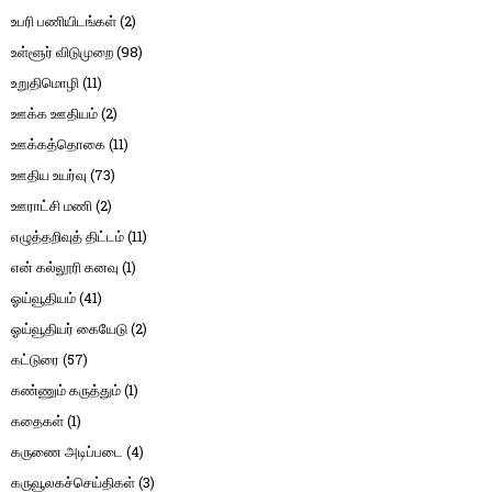
உபரி பணியிடங்கள்
(2)
உள்ளூர் விடுமுறை
(98)
உறுதிமொழி
(11)
ஊக்க ஊதியம்
(2)
ஊக்கத்தொகை
(11)
ஊதிய உயர்வு
(73)
ஊராட்சி மணி
(2)
எழுத்தறிவுத் திட்டம்
(11)
என் கல்லூரி கனவு
(1)
ஓய்வூதியம்
(41)
ஓய்வூதியர் கையேடு
(2)
கட்டுரை
(57)
கண்ணும் கருத்தும்
(1)
கதைகள்
(1)
கருணை அடிப்படை
(4)
கருவூலகச்செய்திகள்
(3)