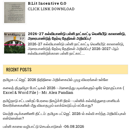
B.Lit Incentive G.O
CLICK LINK DOWNLOAD
2026-27 கல்வியாண்டு பள்ளி நாட்காட்டி வெளியீடு: காலாண்டு,
அரையாண்டுத் தேர்வு தேதிகள் அறிவிப்பு!
2026-27 கல்வியாண்டு பள்ளி நாட்காட்டி வெளியீடு: காலாண்டு,
அரையாண்டுத் தேர்வு தேதிகள் அறிவிப்பு! 2026-2027-ஆம்
கல்வியாண்டுக்கான பள்ளி நாட்காட்...
RECENT POSTS
தமிழக பட்ஜெட் 2026 நிதிநிலை அறிக்கையில் முழு விவரங்கள் உள்ளே
கலைத் திருவிழா போட்டிகள் 2026 - அனைத்து படிவங்களும் ஒரே தொகுப்பாக (
Excel & Word File ) - Mr. Alex Pandian
தமிழ்நாடு சட்டமன்றப் பேரவை நிகழ்ச்சி நிரல் - பள்ளிக் கல்வித்துறை மானியக்
கோரிக்கைகளின் மீது விவாதமும் வாக்கெடுப்பும் எப்போது?
வெற்றி மடிக்கணிணி திட்டம்: தமிழக பட்ஜெட் 2026-ல் கல்வி சார்ந்த அறிவிப்புகள்
என்னென்ன?
பள்ளி காலை வழிபாட்டு செயல்பாடுகள் -06.08.2026