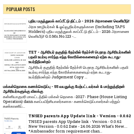
POPULAR POSTS
புதிய மருத்துவக் காப்பீட்டு திட்டம் - 2026 அரசாணை வெளியீடு!
அரசு ஊழியர்கள் & ஓய்வூதியர்களுக்கான (Including TAPS
Holders) புதிய மருத்துவக் காப்பீட்டு திட்டம் - 2026 அரசாணை
வெளியீடு! G.O.Ms.No.123 -...
TET - ஆசிரியர் தகுதித் தேர்வில் தேர்ச்சி பெறாத ஆசிரியர்களின்
பதவி உயர்வு சார்ந்த எந்த கோரிக்கைகளையும் ஏற்க கூடாது-
உயர்நீதிமன்றம்
ஆசிரியர் தகுதித் தேர்வில் தேர்ச்சி பெறாத ஆசிரியர்களின் பதவி
உயர்வு சார்ந்த எந்த கோரிக்கைகளையும் ஏற்க கூடாது-
உயர்நீதிமன்றம் Judgement Copy ...
மக்கள்தொகை கணக்கெடுப்பு - 55 வயதுக்கு மேற்பட்டவர்கள் & மாற்றுத்திறன்
ஆசிரியர்களுக்கு விலக்கு
கன்னியாகுமரி மாவட்டத்தில் மக்கள் தொகை -2027- Phase (House Listing
Operation) dann களப்பயிற்சியாளர்களாக- கணக்கெடுப்பாளர்கள் மற்றும்
கண்காணிப்...
TNSED parents App Update link - Version - 0.0.62
TNSED parents App Update link - Version - 0.0.62
New Version - 0.0.62 Date - 24.06.2026 What's New....
*Ambassador form requirement chan...