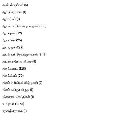
அன்புக்கரங்கள்
(5)
ஆசிரியர் மனசு
(1)
ஆச்சர்யம்
(1)
ஆணையர் செயல்முறைகள்
(136)
ஆய்வுகள்
(22)
ஆன்மீகம்
(26)
இட ஒதுக்கீடு
(1)
இயக்குநர் செயல்முறைகள்
(948)
இயற்கைவேளாண்மை
(5)
இலக்கணம்
(128)
இலக்கியம்
(70)
இளம் அறிவியல் விஞ்ஞானி
(2)
இளம் கவிஞர் விருது
(1)
இன்றைய செய்திகள்
(1)
உடல்நலம்
(1863)
உதவித்தொகை
(1)