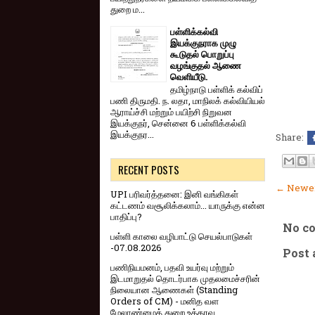
துறை ம...
பள்ளிக்கல்வி
இயக்குநராக முழு
கூடுதல் பொறுப்பு
வழங்குதல் ஆணை
வெளியீடு.
தமிழ்நாடு பள்ளிக் கல்விப்
பணி திருமதி. ந. லதா, மாநிலக் கல்வியியல்
ஆராய்ச்சி மற்றும் பயிற்சி நிறுவன
இயக்குநர், சென்னை 6 பள்ளிக்கல்வி
இயக்குநர...
Share:
RECENT POSTS
← Newer
UPI பரிவர்த்தனை: இனி வங்கிகள்
கட்டணம் வசூலிக்கலாம்... யாருக்கு என்ன
பாதிப்பு?
No c
பள்ளி காலை வழிபாட்டு செயல்பாடுகள்
-07.08.2026
Post
பணிநியமனம், பதவி உயர்வு மற்றும்
இடமாறுதல் தொடர்பாக முதலமைச்சரின்
நிலையான ஆணைகள் (Standing
Orders of CM) - மனித வள
மேலாண்மைத் துறை உத்தரவு