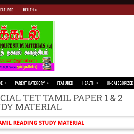
»
FEATURED
HEALTH
»
»
»
CE
PARENT CATEGORY
FEATURED
HEALTH
UNCATEGORIZED
CIAL TET TAMIL PAPER 1 & 2
UDY MATERIAL
AMIL READING STUDY MATERIAL