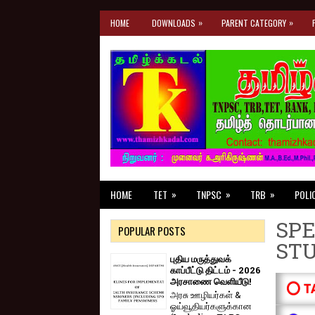
»
»
HOME
DOWNLOADS
PARENT CATEGORY
»
»
»
HOME
TET
TNPSC
TRB
POLI
SPE
POPULAR POSTS
ST
புதிய மருத்துவக்
காப்பீட்டு திட்டம் - 2026
அரசாணை வெளியீடு!
⭕ T
அரசு ஊழியர்கள் &
ஓய்வூதியர்களுக்கான