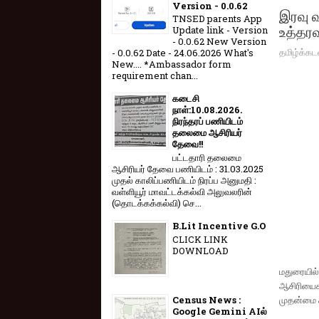
Version - 0.0.62
இரவு வ
TNSED parents App
உத்தரவ
Update link - Version
- 0.0.62 New Version
தமிழ்க்கட
- 0.0.62 Date - 24.06.2026 What's
New.... *Ambassador form
requirement chan...
கடைசி
நாள்:10.08.2026.
நிரந்தரப் பணியிடம்
தலைமை ஆசிரியர்
தேவை!!
பட்டதாரி தலைமை
ஆசிரியர் தேவை பணியிடம் : 31.03.2025
முதல் காலிப்பணியிடம் நிரப்ப அனுமதி :
வள்ளியூர் மாவட்டக்கல்வி அலுவலரின்
(தொடக்கக்கல்வி) செ...
B.Lit Incentive G.O
CLICK LINK
DOWNLOAD
மதுரையில
ஆசிரியைக
முதன்மை க
Census News :
Google Gemini AIல்