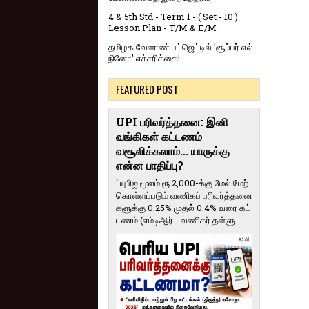
4 & 5th Std - Term 1 - ( Set - 10 )
Lesson Plan - T/M & E/M
தமிழக வேளாண் பட்ஜெட்டில் 'சூப்பர் எல்
நினோ' எச்சரிக்கை!
FEATURED POST
UPI பரிவர்த்தனை: இனி
வங்கிகள் கட்டணம்
வசூலிக்கலாம்... யாருக்கு
என்ன பாதிப்பு?
` யுபிஐ மூலம் ரூ.2,000-க்கு மேல் மேற்​
கொள்​ளப்​படும் வணி​கப் பரிவர்த்​தனை​
களுக்கு 0.25% முதல் 0.4% வரை கட்​
ட​ணம் (எம்​டிஆர் - வணி​கர் தள்​ளு...