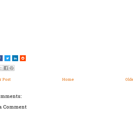
 Post
Home
Old
omments:
 a Comment