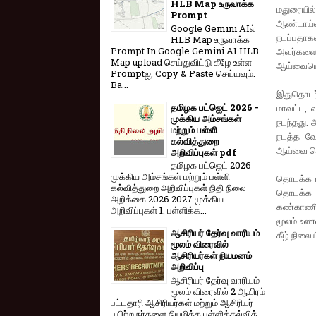
HLB Map உருவாக்க
மதுரையில
Prompt
ஆண்டாய்வ
Google Gemini AIல்
நடப்பதாகவ
HLB Map உருவாக்க
Prompt In Google Gemini AI HLB
அவர்களை 
Map upload செய்துவிட்டு கீழே உள்ள
ஆய்வையொட்
Promptஐ, Copy & Paste செய்யவும்.
Ba...
இதுதொடர
தமிழக பட்ஜெட் 2026 -
மாவட்ட, 
முக்கிய அம்சங்கள்
நடந்தது. 
மற்றும் பள்ளி
நடத்த வே
கல்வித்துறை
ஆய்வை தொட
அறிவிப்புகள் pdf
தமிழக பட்ஜெட் 2026 -
முக்கிய அம்சங்கள் மற்றும் பள்ளி
தொடக்க ப
கல்வித்துறை அறிவிப்புகள் நிதி நிலை
தொடக்க க
அறிக்கை 2026 2027 முக்கிய
கண்காணித்
அறிவிப்புகள் 1. பள்ளிக்க...
மூலம் உணவ
ஆசிரியர் தேர்வு வாரியம்
கீழ் நிலை
மூலம் விரைவில்
ஆசிரியர்கள் நியமனம்
அறிவிப்பு
ஆசிரியர் தேர்வு வாரி​யம்
மூலம் விரை​வில் 2 ஆயிரம்
பட்​ட​தாரி ஆசிரியர்​கள் மற்​றும் ஆசிரியர்
பயிற்றுநர்​களை நியமிக்க பள்​ளிக்​கல்​வித்​