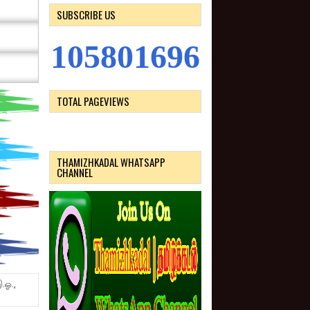
SUBSCRIBE US
1
0
5
8
0
1
6
9
6
TOTAL PAGEVIEWS
THAMIZHKADAL WHATSAPP
CHANNEL
.ஓ.,