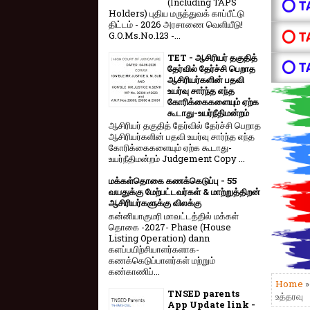
(Including TAPS
⭕ T
Holders) புதிய மருத்துவக் காப்பீட்டு
திட்டம் - 2026 அரசாணை வெளியீடு!
⭕ T
G.O.Ms.No.123 -...
TET - ஆசிரியர் தகுதித்
⭕ T
தேர்வில் தேர்ச்சி பெறாத
ஆசிரியர்களின் பதவி
உயர்வு சார்ந்த எந்த
கோரிக்கைகளையும் ஏற்க
கூடாது-உயர்நீதிமன்றம்
ஆசிரியர் தகுதித் தேர்வில் தேர்ச்சி பெறாத
ஆசிரியர்களின் பதவி உயர்வு சார்ந்த எந்த
கோரிக்கைகளையும் ஏற்க கூடாது-
உயர்நீதிமன்றம் Judgement Copy ...
மக்கள்தொகை கணக்கெடுப்பு - 55
வயதுக்கு மேற்பட்டவர்கள் & மாற்றுத்திறன்
ஆசிரியர்களுக்கு விலக்கு
கன்னியாகுமரி மாவட்டத்தில் மக்கள்
தொகை -2027- Phase (House
Listing Operation) dann
களப்பயிற்சியாளர்களாக-
கணக்கெடுப்பாளர்கள் மற்றும்
கண்காணிப்...
Home
TNSED parents
உத்தரவு
App Update link -