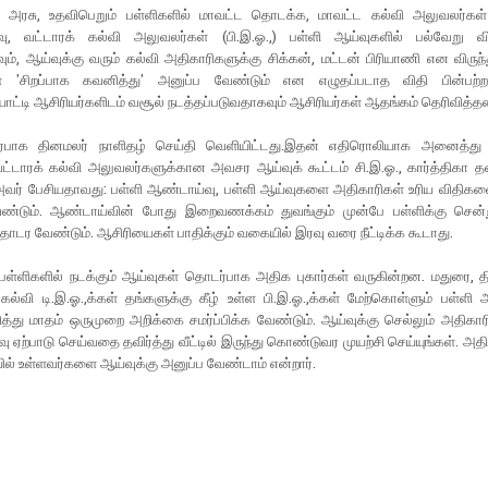
் அரசு, உதவிபெறும் பள்ளிகளில் மாவட்ட தொடக்க, மாவட்ட கல்வி அலுவலர்கள் (
ு, வட்டாரக் கல்வி அலுவலர்கள் (பி.இ.ஓ.,) பள்ளி ஆய்வுகளில் பல்வேறு வித
ும், ஆய்வுக்கு வரும் கல்வி அதிகாரிகளுக்கு சிக்கன், மட்டன் பிரியாணி என விருந
'சிறப்பாக கவனித்து' அனுப்ப வேண்டும் என எழுதப்படாத விதி பின்பற்றப்
டி ஆசிரியர்களிடம் வசூல் நடத்தப்படுவதாகவும் ஆசிரியர்கள் ஆதங்கம் தெரிவித்தன
்பாக தினமலர் நாளிதழ் செய்தி வெளியிட்டது.இதன் எதிரொலியாக அனைத்து
வட்டாரக் கல்வி அலுவலர்களுக்கான அவசர ஆய்வுக் கூட்டம் சி.இ.ஓ., கார்த்திகா 
அவர் பேசியதாவது: பள்ளி ஆண்டாய்வு, பள்ளி ஆய்வுகளை அதிகாரிகள் உரிய விதிகளை
ண்டும். ஆண்டாய்வின் போது இறைவணக்கம் துவங்கும் முன்பே பள்ளிக்கு சென்று,
ர வேண்டும். ஆசிரியைகள் பாதிக்கும் வகையில் இரவு வரை நீட்டிக்க கூடாது.
ள்ளிகளில் நடக்கும் ஆய்வுகள் தொடர்பாக அதிக புகார்கள் வருகின்றன. மதுரை, தி
ல்வி டி.இ.ஓ.,க்கள் தங்களுக்கு கீழ் உள்ள பி.இ.ஓ.,க்கள் மேற்கொள்ளும் பள்ளி
து மாதம் ஒருமுறை அறிக்கை சமர்ப்பிக்க வேண்டும். ஆய்வுக்கு செல்லும் அதிகார
ு ஏற்பாடு செய்வதை தவிர்த்து வீட்டில் இருந்து கொண்டுவர முயற்சி செய்யுங்கள். அத
யில் உள்ளவர்களை ஆய்வுக்கு அனுப்ப வேண்டாம் என்றார்.