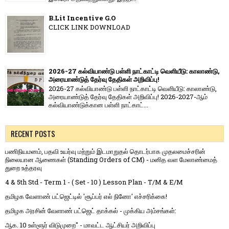
B.Lit Incentive G.O
CLICK LINK DOWNLOAD
2026-27 கல்வியாண்டு பள்ளி நாட்காட்டி வெளியீடு: காலாண்டு,
அரையாண்டுத் தேர்வு தேதிகள் அறிவிப்பு!
2026-27 கல்வியாண்டு பள்ளி நாட்காட்டி வெளியீடு: காலாண்டு,
அரையாண்டுத் தேர்வு தேதிகள் அறிவிப்பு! 2026-2027-ஆம்
கல்வியாண்டுக்கான பள்ளி நாட்காட்...
RECENT POSTS
பணிநியமனம், பதவி உயர்வு மற்றும் இடமாறுதல் தொடர்பாக முதலமைச்சரின்
நிலையான ஆணைகள் (Standing Orders of CM) - மனித வள மேலாண்மைத்
துறை உத்தரவு
4 & 5th Std - Term 1 - ( Set - 10 ) Lesson Plan - T/M & E/M
தமிழக வேளாண் பட்ஜெட்டில் 'சூப்பர் எல் நினோ' எச்சரிக்கை!
தமிழக அரசின் வேளாண் பட்ஜெட் தாக்கல் - முக்கிய அம்சங்கள்:
ஆக. 10 உள்ளூர் விடுமுறை" - மாவட்ட ஆட்சியர் அறிவிப்பு