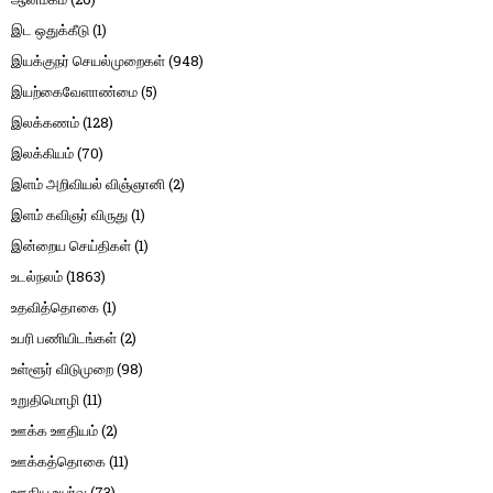
இட ஒதுக்கீடு
(1)
இயக்குநர் செயல்முறைகள்
(948)
இயற்கைவேளாண்மை
(5)
இலக்கணம்
(128)
இலக்கியம்
(70)
இளம் அறிவியல் விஞ்ஞானி
(2)
இளம் கவிஞர் விருது
(1)
இன்றைய செய்திகள்
(1)
உடல்நலம்
(1863)
உதவித்தொகை
(1)
உபரி பணியிடங்கள்
(2)
உள்ளூர் விடுமுறை
(98)
உறுதிமொழி
(11)
ஊக்க ஊதியம்
(2)
ஊக்கத்தொகை
(11)
ஊதிய உயர்வு
(73)