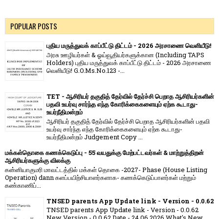
POPULAR POSTS
புதிய மருத்துவக் காப்பீட்டு திட்டம் - 2026 அரசாணை வெளியீடு!
அரசு ஊழியர்கள் & ஓய்வூதியர்களுக்கான (Including TAPS
Holders) புதிய மருத்துவக் காப்பீட்டு திட்டம் - 2026 அரசாணை
வெளியீடு! G.O.Ms.No.123 -...
TET - ஆசிரியர் தகுதித் தேர்வில் தேர்ச்சி பெறாத ஆசிரியர்களின்
பதவி உயர்வு சார்ந்த எந்த கோரிக்கைகளையும் ஏற்க கூடாது-
உயர்நீதிமன்றம்
ஆசிரியர் தகுதித் தேர்வில் தேர்ச்சி பெறாத ஆசிரியர்களின் பதவி
உயர்வு சார்ந்த எந்த கோரிக்கைகளையும் ஏற்க கூடாது-
உயர்நீதிமன்றம் Judgement Copy ...
மக்கள்தொகை கணக்கெடுப்பு - 55 வயதுக்கு மேற்பட்டவர்கள் & மாற்றுத்திறன்
ஆசிரியர்களுக்கு விலக்கு
கன்னியாகுமரி மாவட்டத்தில் மக்கள் தொகை -2027- Phase (House Listing
Operation) dann களப்பயிற்சியாளர்களாக- கணக்கெடுப்பாளர்கள் மற்றும்
கண்காணிப்...
TNSED parents App Update link - Version - 0.0.62
TNSED parents App Update link - Version - 0.0.62
New Version - 0.0.62 Date - 24.06.2026 What's New....