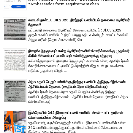
*Ambassador form requirement chan...
கடைசி நாள்:10.08.2026. நிரந்தரப் பணியிடம் தலைமை ஆசிரியர்
தேவை!!
பட்டதாரி தலைமை ஆசிரியர் தேவை பணியிடம் : 31.03.2025
முதல் காலிப்பணியிடம் நிரப்ப அனுமதி : வள்ளியூர் மாவட்டக்கல்வி
அலுவலரின் (தொடக்கக்கல்வி) செ...
நிறைவேற்ற முடியும் என்ற ஆசிரியர்களின் கோரிக்கைக்கு முதல்வர்
கிரீன் சிக்னல்; பட்டியலிடவும் கல்வித்துறைக்கு உத்தரவு
கல்வித்துறையால் நிறைவேற்ற முடியும் அளவில் உள்ள, ஆசிரியர்கள்
கோரிக்கைகளை பட்டியலிட்டு அவற்றின் மீது உடன் நடவடிக்கை
எடுக்க முதல்வர் விஜய் ...
அரசு உதவி பெறும் பள்ளிக்கு நிரந்தர பணியிடத்திற்கு கீழ்க்கண்ட
ஆசிரியர்கள் தேவை. (ஊதியம் அரசு விதிகளின்படி)
ஆசிரியர்கள் தேவை அரசு உதவி பெறும் பள்ளிக்கு நிரந்தர
பணியிடத்திற்கு கீழ்க்கண்ட ஆசிரியர்கள் தேவை. (ஊதியம் அரசு
விதிகளின்படி)
இஸ்ரோவில் 242 நிர்வாகப் பணி காலியிடங்கள் - பட்டதாரிகள்
விண்ணப்பிக்க அழைப்பு
உதவியாளர், சுருக்கெழுத்தர் உள்ளிட்ட நிர்வாகப் பணிகளில் உள்ள
242 காலியிடங்களுக்கு பட்டதாரிகள் விண்ணப்பிக்கலாம் என
இஸ்ரோ அறிவித்துள்ளது. இந்தி...