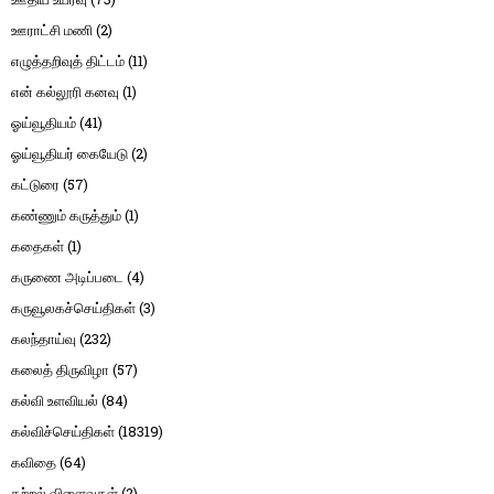
ஊராட்சி மணி
(2)
எழுத்தறிவுத் திட்டம்
(11)
என் கல்லூரி கனவு
(1)
ஓய்வூதியம்
(41)
ஓய்வூதியர் கையேடு
(2)
கட்டுரை
(57)
கண்ணும் கருத்தும்
(1)
கதைகள்
(1)
கருணை அடிப்படை
(4)
கருவூலகச்செய்திகள்
(3)
கலந்தாய்வு
(232)
கலைத் திருவிழா
(57)
கல்வி உளவியல்
(84)
கல்விச்செய்திகள்
(18319)
கவிதை
(64)
கற்றல் விளைவுகள்
(2)