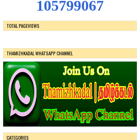
1
0
5
7
9
9
0
6
7
TOTAL PAGEVIEWS
THAMIZHKADAL WHATSAPP CHANNEL
CATEGORIES