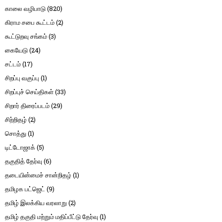
காலை வழிபாடு
(820)
கிராம சபை கூட்டம்
(2)
கூட்டுறவு சங்கம்
(3)
கையேடு
(24)
சட்டம்
(17)
சிறப்பு வகுப்பு
(1)
சிறப்புச் செய்திகள்
(33)
சிறார் திரைப்படம்
(29)
சிற்றிதழ்
(2)
சொத்து
(1)
டிட்டோஜாக்
(5)
தகுதித் தேர்வு
(6)
தடையின்மைச் சான்றிதழ்
(1)
தமிழக பட்ஜெட்
(9)
தமிழ் இலக்கிய வரலாறு
(2)
தமிழ் தகுதி மற்றும் மதிப்பீட்டு தேர்வு
(1)