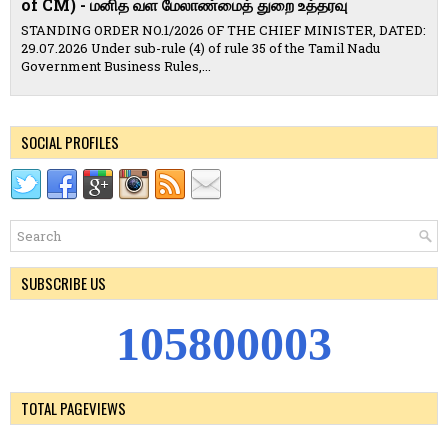
of CM) - மனித வள மேலாண்மைத் துறை உத்தரவு
STANDING ORDER NO.1/2026 OF THE CHIEF MINISTER, DATED:
29.07.2026 Under sub-rule (4) of rule 35 of the Tamil Nadu
Government Business Rules,...
SOCIAL PROFILES
SUBSCRIBE US
1
0
5
8
0
0
0
0
3
TOTAL PAGEVIEWS