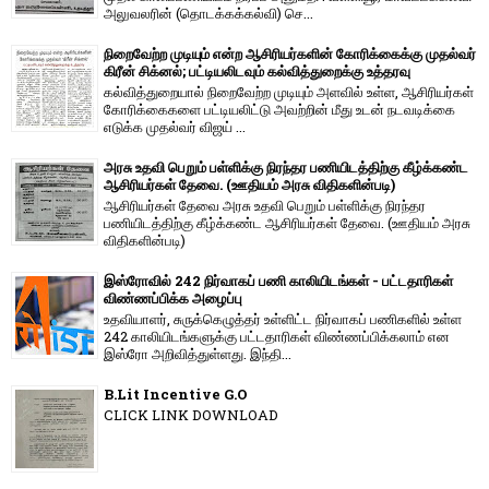
அலுவலரின் (தொடக்கக்கல்வி) செ...
நிறைவேற்ற முடியும் என்ற ஆசிரியர்களின் கோரிக்கைக்கு முதல்வர்
கிரீன் சிக்னல்; பட்டியலிடவும் கல்வித்துறைக்கு உத்தரவு
கல்வித்துறையால் நிறைவேற்ற முடியும் அளவில் உள்ள, ஆசிரியர்கள்
கோரிக்கைகளை பட்டியலிட்டு அவற்றின் மீது உடன் நடவடிக்கை
எடுக்க முதல்வர் விஜய் ...
அரசு உதவி பெறும் பள்ளிக்கு நிரந்தர பணியிடத்திற்கு கீழ்க்கண்ட
ஆசிரியர்கள் தேவை. (ஊதியம் அரசு விதிகளின்படி)
ஆசிரியர்கள் தேவை அரசு உதவி பெறும் பள்ளிக்கு நிரந்தர
பணியிடத்திற்கு கீழ்க்கண்ட ஆசிரியர்கள் தேவை. (ஊதியம் அரசு
விதிகளின்படி)
இஸ்ரோவில் 242 நிர்வாகப் பணி காலியிடங்கள் - பட்டதாரிகள்
விண்ணப்பிக்க அழைப்பு
உதவியாளர், சுருக்கெழுத்தர் உள்ளிட்ட நிர்வாகப் பணிகளில் உள்ள
242 காலியிடங்களுக்கு பட்டதாரிகள் விண்ணப்பிக்கலாம் என
இஸ்ரோ அறிவித்துள்ளது. இந்தி...
B.Lit Incentive G.O
CLICK LINK DOWNLOAD