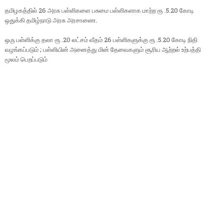
தமிழகத்தில் 26 அரசு பள்ளிகளை பசுமை பள்ளிகளாக மாற்ற ரூ .5.20 கோடி
ஒதுக்கி தமிழ்நாடு அரசு அரசாணை.
ஒரு பள்ளிக்கு தலா ரூ .20 லட்சம் வீதம் 26 பள்ளிகளுக்கு ரூ .5.20 கோடி நிதி
வழங்கப்படும் ; பள்ளியின் அனைத்து மின் தேவைகளும் சூரிய ஆற்றல் உற்பத்தி
மூலம் பெறப்படும்