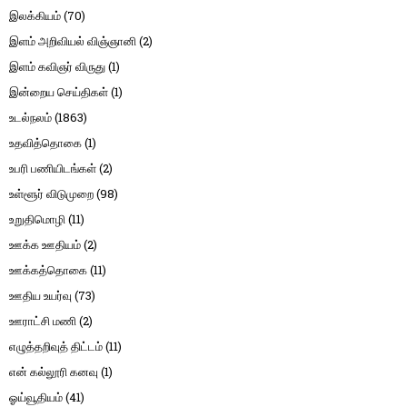
இலக்கியம்
(70)
இளம் அறிவியல் விஞ்ஞானி
(2)
இளம் கவிஞர் விருது
(1)
இன்றைய செய்திகள்
(1)
உடல்நலம்
(1863)
உதவித்தொகை
(1)
உபரி பணியிடங்கள்
(2)
உள்ளூர் விடுமுறை
(98)
உறுதிமொழி
(11)
ஊக்க ஊதியம்
(2)
ஊக்கத்தொகை
(11)
ஊதிய உயர்வு
(73)
ஊராட்சி மணி
(2)
எழுத்தறிவுத் திட்டம்
(11)
என் கல்லூரி கனவு
(1)
ஓய்வூதியம்
(41)