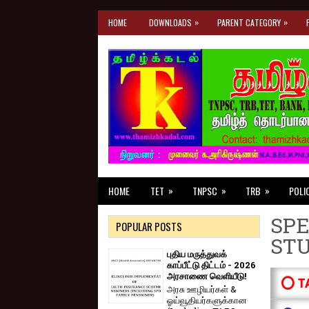
»
»
HOME
DOWNLOADS
PARENT CATEGORY
»
»
»
HOME
TET
TNPSC
TRB
POLI
SPE
POPULAR POSTS
ST
புதிய மருத்துவக்
காப்பீட்டு திட்டம் - 2026
அரசாணை வெளியீடு!
⭕ T
அரசு ஊழியர்கள் &
ஓய்வூதியர்களுக்கான