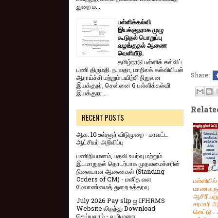
துறை ம...
பள்ளிக்கல்வி
இயக்குநராக முழு
கூடுதல் பொறுப்பு
வழங்குதல் ஆணை
வெளியீடு.
தமிழ்நாடு பள்ளிக் கல்விப்
பணி திருமதி. ந. லதா, மாநிலக் கல்வியியல்
Share:
ஆராய்ச்சி மற்றும் பயிற்சி நிறுவன
இயக்குநர், சென்னை 6 பள்ளிக்கல்வி
இயக்குநர...
Relate
RECENT POSTS
ஆக. 10 உள்ளூர் விடுமுறை - மாவட்ட
ஆட்சியர் அறிவிப்பு
பணிநியமனம், பதவி உயர்வு மற்றும்
இடமாறுதல் தொடர்பாக முதலமைச்சரின்
நிலையான ஆணைகள் (Standing
Orders of CM) - மனித வள
பள்ளியில்
மேலாண்மைத் துறை உத்தரவு
மாணவருக
ஆசிரியருக
July 2026 Pay slip ஐ IFHRMS
சரமாரி அ
Website லிருந்து Download
வெட்டு..
செய்யலாம் - வழிமுறை