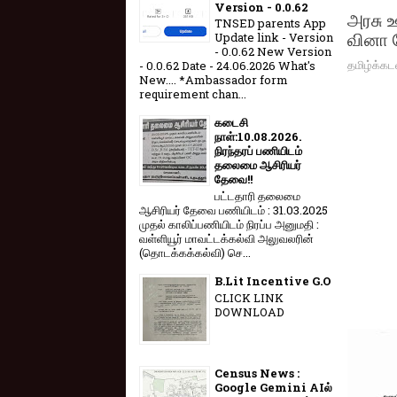
Version - 0.0.62
அரசு ஊ
TNSED parents App
வினா ப
Update link - Version
- 0.0.62 New Version
தமிழ்க்கட
- 0.0.62 Date - 24.06.2026 What's
New.... *Ambassador form
requirement chan...
கடைசி
நாள்:10.08.2026.
நிரந்தரப் பணியிடம்
தலைமை ஆசிரியர்
தேவை!!
பட்டதாரி தலைமை
ஆசிரியர் தேவை பணியிடம் : 31.03.2025
முதல் காலிப்பணியிடம் நிரப்ப அனுமதி :
வள்ளியூர் மாவட்டக்கல்வி அலுவலரின்
(தொடக்கக்கல்வி) செ...
B.Lit Incentive G.O
CLICK LINK
DOWNLOAD
Census News :
Google Gemini AIல்