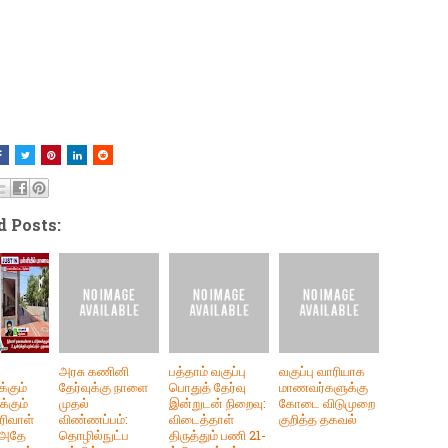
d Posts:
அரசு கணினி
பத்தாம் வகுப்பு
வகுப்பு வாரியாக
்கும்
தேர்வுக்கு நாளை
பொதுத் தேர்வு
மாணவர்களுக்கு
்கும்
முதல்
இன்றுடன் நிறைவு:
கோடை விடுமுறை
ரிவாள்
விண்ணப்பம்:
விடைத்தாள்
குறித்த தகவல்
. அதே
தொழில்நுட்ப
திருத்தும் பணி 21-