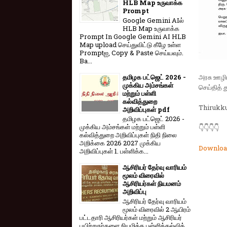
HLB Map உருவாக்க
Prompt
Google Gemini AIல்
HLB Map உருவாக்க
Prompt In Google Gemini AI HLB
Map upload செய்துவிட்டு கீழே உள்ள
Promptஐ, Copy & Paste செய்யவும்.
Ba...
தமிழக பட்ஜெட் 2026 -
அரசு ஊழியர
முக்கிய அம்சங்கள்
செய்தித் 
மற்றும் பள்ளி
கல்வித்துறை
Thirukku
அறிவிப்புகள் pdf
தமிழக பட்ஜெட் 2026 -
முக்கிய அம்சங்கள் மற்றும் பள்ளி
👇👇👇👇
கல்வித்துறை அறிவிப்புகள் நிதி நிலை
அறிக்கை 2026 2027 முக்கிய
Downloa
அறிவிப்புகள் 1. பள்ளிக்க...
ஆசிரியர் தேர்வு வாரியம்
மூலம் விரைவில்
ஆசிரியர்கள் நியமனம்
அறிவிப்பு
ஆசிரியர் தேர்வு வாரி​யம்
மூலம் விரை​வில் 2 ஆயிரம்
பட்​ட​தாரி ஆசிரியர்​கள் மற்​றும் ஆசிரியர்
பயிற்றுநர்​களை நியமிக்க பள்​ளிக்​கல்​வித்​