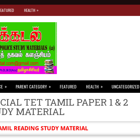
»
FEATURED
HEALTH
»
»
»
CE
PARENT CATEGORY
FEATURED
HEALTH
UNCATEGORIZED
CIAL TET TAMIL PAPER 1 & 2
UDY MATERIAL
AMIL READING STUDY MATERIAL