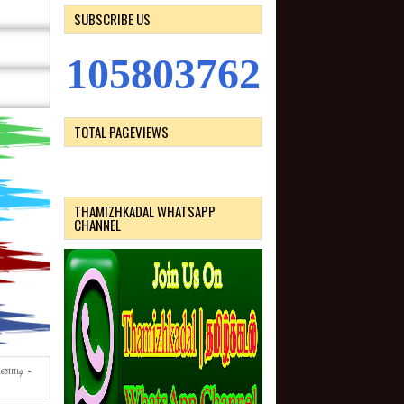
SUBSCRIBE US
1
0
5
8
0
3
7
6
2
TOTAL PAGEVIEWS
THAMIZHKADAL WHATSAPP
CHANNEL
ினாடி -