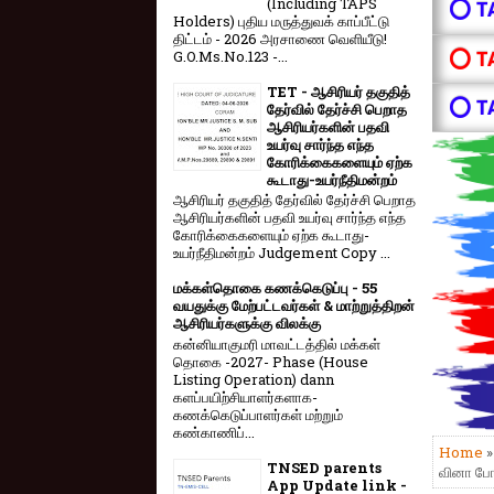
(Including TAPS
⭕ T
Holders) புதிய மருத்துவக் காப்பீட்டு
திட்டம் - 2026 அரசாணை வெளியீடு!
⭕ T
G.O.Ms.No.123 -...
TET - ஆசிரியர் தகுதித்
⭕ T
தேர்வில் தேர்ச்சி பெறாத
ஆசிரியர்களின் பதவி
உயர்வு சார்ந்த எந்த
கோரிக்கைகளையும் ஏற்க
கூடாது-உயர்நீதிமன்றம்
ஆசிரியர் தகுதித் தேர்வில் தேர்ச்சி பெறாத
ஆசிரியர்களின் பதவி உயர்வு சார்ந்த எந்த
கோரிக்கைகளையும் ஏற்க கூடாது-
உயர்நீதிமன்றம் Judgement Copy ...
மக்கள்தொகை கணக்கெடுப்பு - 55
வயதுக்கு மேற்பட்டவர்கள் & மாற்றுத்திறன்
ஆசிரியர்களுக்கு விலக்கு
கன்னியாகுமரி மாவட்டத்தில் மக்கள்
தொகை -2027- Phase (House
Listing Operation) dann
களப்பயிற்சியாளர்களாக-
கணக்கெடுப்பாளர்கள் மற்றும்
கண்காணிப்...
Home
TNSED parents
வினா போட்
App Update link -