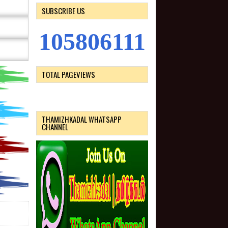
SUBSCRIBE US
1
0
5
8
0
6
1
1
1
TOTAL PAGEVIEWS
THAMIZHKADAL WHATSAPP
CHANNEL