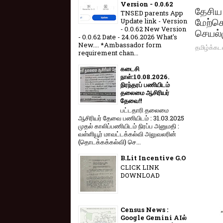
Version - 0.0.62
தேசிய 
TNSED parents App
மேற்கொ
Update link - Version
- 0.0.62 New Version
செயல்
- 0.0.62 Date - 24.06.2026 What's
New.... *Ambassador form
தமிழ்க்கட
requirement chan...
கடைசி
நாள்:10.08.2026.
நிரந்தரப் பணியிடம்
தலைமை ஆசிரியர்
தேவை!!
பட்டதாரி தலைமை
ஆசிரியர் தேவை பணியிடம் : 31.03.2025
முதல் காலிப்பணியிடம் நிரப்ப அனுமதி :
வள்ளியூர் மாவட்டக்கல்வி அலுவலரின்
(தொடக்கக்கல்வி) செ...
B.Lit Incentive G.O
CLICK LINK
DOWNLOAD
Census News :
Google Gemini AIல்