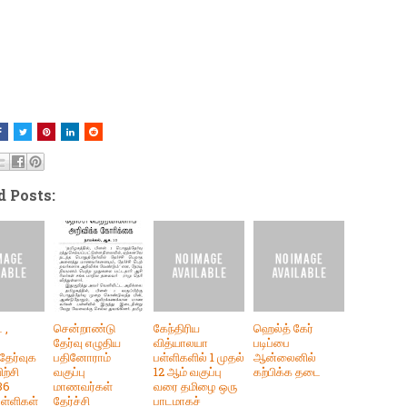
d Posts:
் ,
சென்றாண்டு
கேந்திரிய
ஹெல்த் கேர்
தேர்வு எழுதிய
வித்யாலயா
படிப்பை
தேர்வுக
பதினோராம்
பள்ளிகளில் 1 முதல்
ஆன்லைனில்
ிற்சி
வகுப்பு
12 ஆம் வகுப்பு
கற்பிக்க தடை
36
மாணவர்கள்
வரை தமிழை ஒரு
பள்ளிகள்
தேர்ச்சி
பாடமாகச்