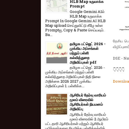
HLB Map உருவாக்க
Prompt
Google Gemini AIல்
HLB Map உருவாக்க
Prompt In Google Gemini AI HLB
Map upload செய்துவிட்டு கீழே உள்ள
Promptஐ, Copy & Paste செய்யவும்.
Ba...
தேசிய பெ
தமிழக பட்ஜெட் 2026 -
விழிப்புண
முக்கிய அம்சங்கள்
மற்றும் பள்ளி
கல்வித்துறை
DSE - Nat
அறிவிப்புகள் pdf
தமிழக பட்ஜெட் 2026 -
👇👇👇👇
முக்கிய அம்சங்கள் மற்றும் பள்ளி
கல்வித்துறை அறிவிப்புகள் நிதி நிலை
Downloa
அறிக்கை 2026 2027 முக்கிய
அறிவிப்புகள் 1. பள்ளிக்க...
ஆசிரியர் தேர்வு வாரியம்
மூலம் விரைவில்
ஆசிரியர்கள் நியமனம்
அறிவிப்பு
ஆசிரியர் தேர்வு வாரி​யம்
மூலம் விரை​வில் 2 ஆயிரம்
பட்​ட​தாரி ஆசிரியர்​கள் மற்​றும் ஆசிரியர்
பயிற்றுநர்​களை நியமிக்க பள்​ளிக்​கல்​வித்​