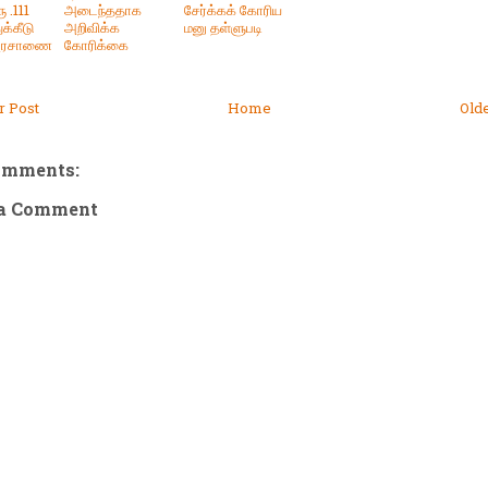
ூ .111
அடைந்ததாக
சேர்க்கக் கோரிய
க்கீடு
அறிவிக்க
மனு தள்ளுபடி
 அரசாணை
கோரிக்கை
 Post
Home
Old
omments:
 a Comment