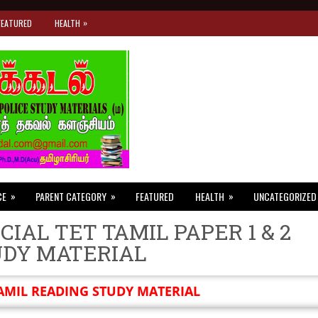
»
FEATURED
HEALTH
»
»
»
CE
PARENT CATEGORY
FEATURED
HEALTH
UNCATEGORIZED
CIAL TET TAMIL PAPER 1 & 2
UDY MATERIAL
AMIL READING STUDY MATERIAL