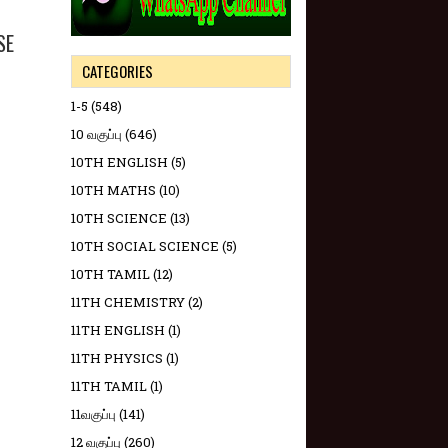
SE
CATEGORIES
1-5
(548)
10 வகுப்பு
(646)
10TH ENGLISH
(5)
10TH MATHS
(10)
10TH SCIENCE
(13)
10TH SOCIAL SCIENCE
(5)
10TH TAMIL
(12)
11TH CHEMISTRY
(2)
11TH ENGLISH
(1)
11TH PHYSICS
(1)
11TH TAMIL
(1)
11வகுப்பு
(141)
12 வகுப்பு
(260)