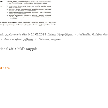
ண் குழந்தைகள் தினம் 24.01.2025 அன்று அனுசரித்தல் - பள்ளிகளில் மேற்கொள்
ர்வு செயல்பாடுகள் குறித்து DSE செயல்முறைகள்!
ional Girl Child's Day.pdf
d here