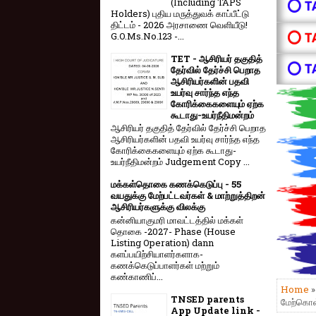
(Including TAPS
⭕ T
Holders) புதிய மருத்துவக் காப்பீட்டு
திட்டம் - 2026 அரசாணை வெளியீடு!
⭕ T
G.O.Ms.No.123 -...
TET - ஆசிரியர் தகுதித்
⭕ T
தேர்வில் தேர்ச்சி பெறாத
ஆசிரியர்களின் பதவி
உயர்வு சார்ந்த எந்த
கோரிக்கைகளையும் ஏற்க
கூடாது-உயர்நீதிமன்றம்
ஆசிரியர் தகுதித் தேர்வில் தேர்ச்சி பெறாத
ஆசிரியர்களின் பதவி உயர்வு சார்ந்த எந்த
கோரிக்கைகளையும் ஏற்க கூடாது-
உயர்நீதிமன்றம் Judgement Copy ...
மக்கள்தொகை கணக்கெடுப்பு - 55
வயதுக்கு மேற்பட்டவர்கள் & மாற்றுத்திறன்
ஆசிரியர்களுக்கு விலக்கு
கன்னியாகுமரி மாவட்டத்தில் மக்கள்
தொகை -2027- Phase (House
Listing Operation) dann
களப்பயிற்சியாளர்களாக-
கணக்கெடுப்பாளர்கள் மற்றும்
கண்காணிப்...
Home
TNSED parents
மேற்கொள்
App Update link -