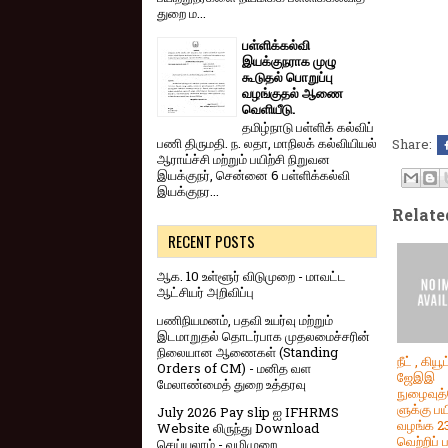
துறை ம...
பள்ளிக்கல்வி
இயக்குநராக முழு
கூடுதல் பொறுப்பு
வழங்குதல் ஆணை
வெளியீடு.
தமிழ்நாடு பள்ளிக் கல்விப்
பணி திருமதி. ந. லதா, மாநிலக் கல்வியியல்
Share:
ஆராய்ச்சி மற்றும் பயிற்சி நிறுவன
இயக்குநர், சென்னை 6 பள்ளிக்கல்வி
இயக்குநர...
Relate
RECENT POSTS
ஆக. 10 உள்ளூர் விடுமுறை - மாவட்ட
ஆட்சியர் அறிவிப்பு
பணிநியமனம், பதவி உயர்வு மற்றும்
இடமாறுதல் தொடர்பாக முதலமைச்சரின்
நிலையான ஆணைகள் (Standing
நீட் , கியூட
Orders of CM) - மனித வள
ஜேஇஇ
மேலாண்மைத் துறை உத்தரவு
நுழைவுத்
ளுக்கு பய
July 2026 Pay slip ஐ IFHRMS
வழங்க 2
Website லிருந்து Download
வெற்றிப் 
செய்யலாம் - வழிமுறை