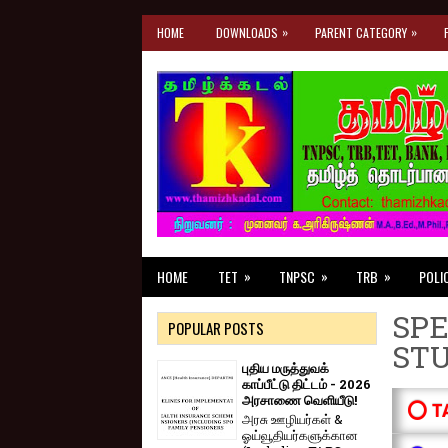
»
»
HOME
DOWNLOADS
PARENT CATEGORY
»
»
»
HOME
TET
TNPSC
TRB
POLI
SPE
POPULAR POSTS
ST
புதிய மருத்துவக்
காப்பீட்டு திட்டம் - 2026
அரசாணை வெளியீடு!
⭕ T
அரசு ஊழியர்கள் &
ஓய்வூதியர்களுக்கான