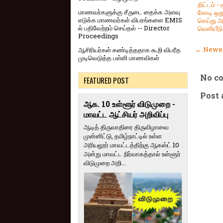
திட்டம் - ர
மாணவர்களுக்கு சீருடை தைக்க அளவு
கோடி ஒது
எடுக்க மாணவர்கள் விபரங்களை EMIS
செய்து
ல் பதிவேற்றம் செய்தல் -- Director
வெளியீடு
Proceedings
← Newer
ஆசிரியர்கள் கண்டித்ததாக கூறி விபரீத
முடிவெடுத்த பள்ளி மாணவிகள்
No c
FEATURED POST
Post
ஆக. 10 உள்ளூர் விடுமுறை -
மாவட்ட ஆட்சியர் அறிவிப்பு
ஆடித் திருவாதிரை திருவிழாவை
முன்னிட்டு, தமிழ்நாட்டில் உள்ள
அரியலூர் மாவட்டத்திற்கு ஆகஸ்ட் 10
அன்று மாவட்ட நிர்வாகத்தால் உள்ளூர்
விடுமுறை அறி...