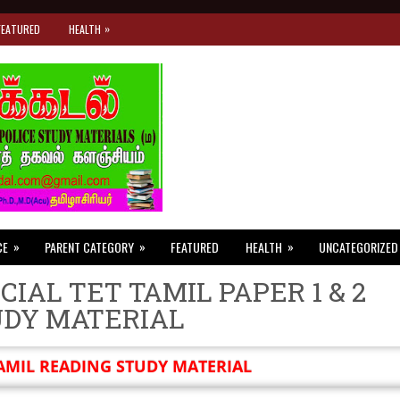
»
FEATURED
HEALTH
»
»
»
CE
PARENT CATEGORY
FEATURED
HEALTH
UNCATEGORIZED
CIAL TET TAMIL PAPER 1 & 2
UDY MATERIAL
AMIL READING STUDY MATERIAL