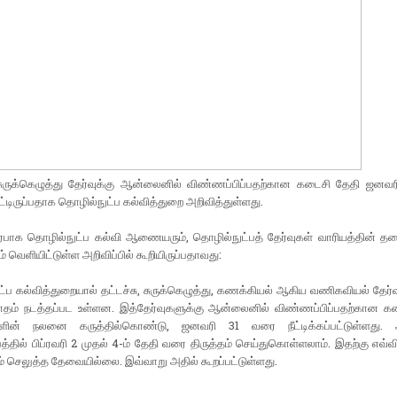
, சுருக்கெழுத்து தேர்வுக்கு ஆன்லைனில் விண்ணப்பிப்பதற்கான கடைசி தேதி ஜனவ
்பட்டிருப்பதாக தொழில்நுட்ப கல்வித்துறை அறிவித்துள்ளது.
பாக தொழில்நுட்ப கல்வி ஆணையரும், தொழில்நுட்பத் தேர்வுகள் வாரியத்தின் 
் வெளியிட்டுள்ள அறிவிப்பில் கூறியிருப்பதாவது:
்ப கல்வித்துறையால் தட்டச்சு, சுருக்கெழுத்து, கணக்கியல் ஆகிய வணிகவியல் தேர்வ
 மாதம் நடத்தப்பட உள்ளன. இத்தேர்வுகளுக்கு ஆன்லைனில் விண்ணப்பிப்பதற்கான க
ளின் நலனை கருத்தில்கொண்டு, ஜனவரி 31 வரை நீட்டிக்கப்பட்டுள்ளது.
்தில் பிப்ரவரி 2 முதல் 4-ம் தேதி வரை திருத்தம் செய்துகொள்ளலாம். இதற்கு எவ
 செலுத்த தேவையில்லை. இவ்வாறு அதில் கூறப்பட்டுள்ளது.