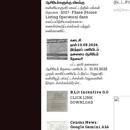
தட்டச்
ஆசிரியர்களுக்கு விலக்கு
கன்னியாகுமரி மாவட்டத்தில் மக்கள்
தமிழ்க்கட
தொகை -2027- Phase (House
Listing Operation) dann
களப்பயிற்சியாளர்களாக-
கணக்கெடுப்பாளர்கள் மற்றும்
கண்காணிப்...
கடைசி
நாள்:10.08.2026.
நிரந்தரப் பணியிடம்
தலைமை ஆசிரியர்
தேவை!!
பட்டதாரி தலைமை
ஆசிரியர் தேவை பணியிடம் : 31.03.2025
முதல் காலிப்பணியிடம் நிரப்ப அனுமதி :
வள்ளியூர் மாவட்டக்கல்வி அலுவலரின்
(தொடக்கக்கல்வி) செ...
B.Lit Incentive G.O
CLICK LINK
DOWNLOAD
Census News :
Google Gemini AIல்