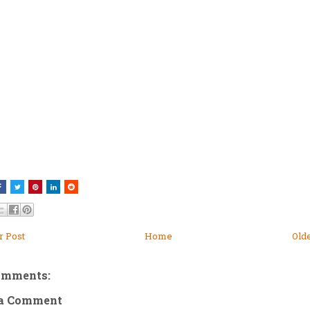
 Post
Home
Old
omments:
 a Comment