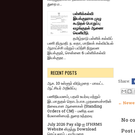
துறை ம...
பள்ளிக்கல்வி
இயக்குநராக முழு
கூடுதல் பொறுப்பு
வழங்குதல் ஆணை
வெளியீடு.
தமிழ்நாடு பள்ளிக் கல்விப்
பணி திருமதி. ந. லதா, மாநிலக் கல்வியியல்
ஆராய்ச்சி மற்றும் பயிற்சி நிறுவன
இயக்குநர், சென்னை 6 பள்ளிக்கல்வி
இயக்குநர...
RECENT POSTS
Share:
ஆக. 10 உள்ளூர் விடுமுறை - மாவட்ட
ஆட்சியர் அறிவிப்பு
பணிநியமனம், பதவி உயர்வு மற்றும்
இடமாறுதல் தொடர்பாக முதலமைச்சரின்
← Newer
நிலையான ஆணைகள் (Standing
Orders of CM) - மனித வள
மேலாண்மைத் துறை உத்தரவு
No c
July 2026 Pay slip ஐ IFHRMS
Website லிருந்து Download
Post
செய்யலாம் - வழிமுறை