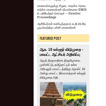
மாணவர்களுக்கு சீருடை தைக்க அளவு
எடுக்க மாணவர்கள் விபரங்களை EMIS
ல் பதிவேற்றம் செய்தல் -- Director
Proceedings
ஆசிரியர்கள் கண்டித்ததாக கூறி விபரீத
முடிவெடுத்த பள்ளி மாணவிகள்
FEATURED POST
ஆக. 10 உள்ளூர் விடுமுறை -
மாவட்ட ஆட்சியர் அறிவிப்பு
ஆடித் திருவாதிரை திருவிழாவை
முன்னிட்டு, தமிழ்நாட்டில் உள்ள
அரியலூர் மாவட்டத்திற்கு ஆகஸ்ட் 10
அன்று மாவட்ட நிர்வாகத்தால் உள்ளூர்
விடுமுறை அறி...