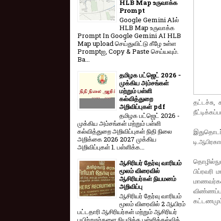
HLB Map உருவாக்க
Prompt
Google Gemini AIல்
HLB Map உருவாக்க
Prompt In Google Gemini AI HLB
Map upload செய்துவிட்டு கீழே உள்ள
Promptஐ, Copy & Paste செய்யவும்.
Ba...
தமிழக பட்ஜெட் 2026 -
முக்கிய அம்சங்கள்
மற்றும் பள்ளி
கல்வித்துறை
தட்டச்சு
அறிவிப்புகள் pdf
நீட்டிக்கப
தமிழக பட்ஜெட் 2026 -
முக்கிய அம்சங்கள் மற்றும் பள்ளி
கல்வித்துறை அறிவிப்புகள் நிதி நிலை
இதுதொடர்
அறிக்கை 2026 2027 முக்கிய
டி.ஆபிரகாம
அறிவிப்புகள் 1. பள்ளிக்க...
தொழில்நுட
ஆசிரியர் தேர்வு வாரியம்
மூலம் விரைவில்
பிப்ரவரி
ஆசிரியர்கள் நியமனம்
மாணவர்க
அறிவிப்பு
விண்ணப்பத
ஆசிரியர் தேர்வு வாரி​யம்
கட்டணமும்
மூலம் விரை​வில் 2 ஆயிரம்
பட்​ட​தாரி ஆசிரியர்​கள் மற்​றும் ஆசிரியர்
பயிற்றுநர்​களை நியமிக்க பள்​ளிக்​கல்​வித்​