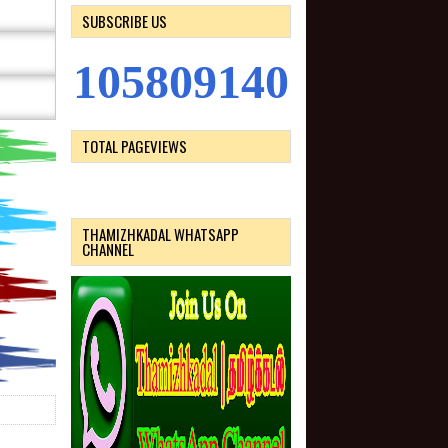
SUBSCRIBE US
1
0
5
8
0
9
1
4
0
TOTAL PAGEVIEWS
THAMIZHKADAL WHATSAPP
CHANNEL