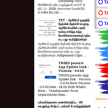
(Including TAPS
⭕ T
Holders) புதிய மருத்துவக் காப்பீட்டு
திட்டம் - 2026 அரசாணை வெளியீடு!
⭕ T
G.O.Ms.No.123 -...
TET - ஆசிரியர் தகுதித்
⭕ T
தேர்வில் தேர்ச்சி பெறாத
ஆசிரியர்களின் பதவி
உயர்வு சார்ந்த எந்த
கோரிக்கைகளையும் ஏற்க
கூடாது-உயர்நீதிமன்றம்
ஆசிரியர் தகுதித் தேர்வில் தேர்ச்சி பெறாத
ஆசிரியர்களின் பதவி உயர்வு சார்ந்த எந்த
கோரிக்கைகளையும் ஏற்க கூடாது-
உயர்நீதிமன்றம் Judgement Copy ...
TNSED parents
App Update link -
Version - 0.0.62
TNSED parents App
Update link - Version
- 0.0.62 New Version
- 0.0.62 Date - 24.06.2026 What's
New.... *Ambassador form
requirement chan...
Home
மக்கள்தொகை கணக்கெடுப்பு - 55
வயதுக்கு மேற்பட்டவர்கள் & மாற்றுத்திறன்