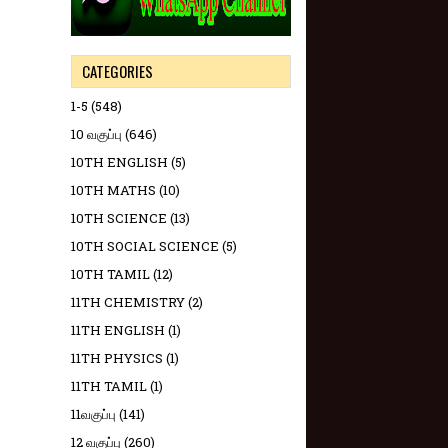
CATEGORIES
1-5
(548)
10 வகுப்பு
(646)
10TH ENGLISH
(5)
10TH MATHS
(10)
10TH SCIENCE
(13)
10TH SOCIAL SCIENCE
(5)
10TH TAMIL
(12)
11TH CHEMISTRY
(2)
11TH ENGLISH
(1)
11TH PHYSICS
(1)
11TH TAMIL
(1)
11வகுப்பு
(141)
12 வகுப்பு
(260)