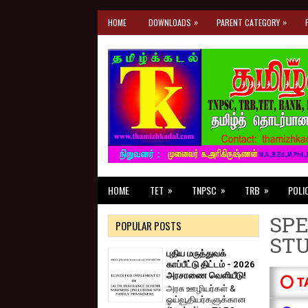
»
»
HOME
DOWNLOADS
PARENT CATEGORY
»
»
»
HOME
TET
TNPSC
TRB
POLI
SPE
POPULAR POSTS
ST
புதிய மருத்துவக்
காப்பீட்டு திட்டம் - 2026
அரசாணை வெளியீடு!
⭕ T
அரசு ஊழியர்கள் &
ஓய்வூதியர்களுக்கான