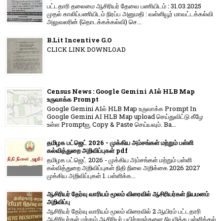
பட்டதாரி தலைமை ஆசிரியர் தேவை பணியிடம் : 31.03.2025
முதல் காலிப்பணியிடம் நிரப்ப அனுமதி : வள்ளியூர் மாவட்டக்கல்வி
அலுவலரின் (தொடக்கக்கல்வி) செ...
B.Lit Incentive G.O
CLICK LINK DOWNLOAD
Census News : Google Gemini AIல் HLB Map
உருவாக்க Prompt
Google Gemini AIல் HLB Map உருவாக்க Prompt In
Google Gemini AI HLB Map upload செய்துவிட்டு கீழே
உள்ள Promptஐ, Copy & Paste செய்யவும். Ba...
தமிழக பட்ஜெட் 2026 - முக்கிய அம்சங்கள் மற்றும் பள்ளி
கல்வித்துறை அறிவிப்புகள் pdf
தமிழக பட்ஜெட் 2026 - முக்கிய அம்சங்கள் மற்றும் பள்ளி
கல்வித்துறை அறிவிப்புகள் நிதி நிலை அறிக்கை 2026 2027
முக்கிய அறிவிப்புகள் 1. பள்ளிக்க...
ஆசிரியர் தேர்வு வாரியம் மூலம் விரைவில் ஆசிரியர்கள் நியமனம்
அறிவிப்பு
ஆசிரியர் தேர்வு வாரி​யம் மூலம் விரை​வில் 2 ஆயிரம் பட்​ட​தாரி
ஆசிரியர்​கள் மற்​றும் ஆசிரியர் பயிற்றுநர்​களை நியமிக்க பள்​ளிக்​கல்​