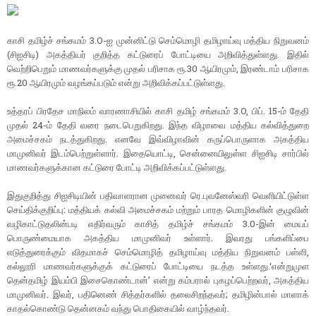
காசி தமிழ்ச் சங்கமம் 3.O-ஐ முன்னிட்டு செம்மொழி தமிழாய்வு மத்திய நிறுவனம்
(சிஐசிடி) அகத்தியர் குறித்த கட்டுரைப் போட்டியை அறிவித்துள்ளது. இதில்
வெற்றிபெறும் மாணவர்களுக்கு முதல் பரிசாக ரூ.30 ஆயிரமும், இரண்டாம் பரிசாக
ரூ.20 ஆயிரமும் வழங்கப்படும் என்று அறிவிக்கப்பட்டுள்ளது.
உத்தரப் பிரதேச மாநிலம் வாரணாசியில் காசி தமிழ் சங்கமம் 3.O, பிப். 15-ம் தேதி
முதல் 24-ம் தேதி வரை நடைபெறுகிறது. இந்த விழாவை மத்திய கல்வித்துறை
அமைச்சகம் நடத்துகிறது. எனவே இவ்விழாவின் கருப்பொருளாக அகத்திய
மாமுனிவர் இடம்பெற்றுள்ளார். இதையொட்டி, சென்னையிலுள்ள சிஐசிடி சார்பில்
மாணவர்களுக்கான கட்டுரை போட்டி அறிவிக்கப்பட்டுள்ளது.
இதுகுறித்து சிஐசிடியின் பதிவாளரான முனைவர் ரெ.புவனேஸ்வரி வெளியிட்டுள்ள
செய்திக்குறிப்பு: மத்தியக் கல்வி அமைச்சகம் மற்றும் பாரத மொழிகளின் குழுவின்
வழிகாட்டுதலின்படி எதிர்வரும் காசித் தமிழ்ச் சங்கமம் 3.0-இன் மையப்
பொருண்மையாக அகத்திய மாமுனிவர் உள்ளார். இவரது பங்களிப்பை
எடுத்துரைக்கும் விதமாகச் செம்மொழித் தமிழாய்வு மத்திய நிறுவனம் பள்ளி,
கல்லூரி மாணவர்களுக்குக் கட்டுரைப் போட்டியை நடத்த உள்ளது.‘என்றுமுள
தென்தமிழ் இயம்பி இசைகொண்டான்’ என்று கம்பரால் புகழப்பெற்றவர், அகத்திய
மாமுனிவர். இவர், பதினெண் சித்தர்களில் தலைசிறந்தவர்; தமிழின்பால் மாளாக்
காதல்கொண்டு தென்னகம் வந்து பொதிகையில் வாழ்ந்தவர்.