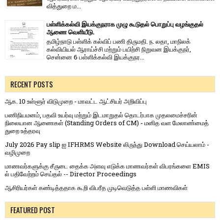
வித்​துறை ம...
பள்ளிக்கல்வி இயக்குநராக முழு கூடுதல் பொறுப்பு வழங்குதல்
ஆணை வெளியீடு.
தமிழ்நாடு பள்ளிக் கல்விப் பணி திருமதி. ந. லதா, மாநிலக்
கல்வியியல் ஆராய்ச்சி மற்றும் பயிற்சி நிறுவன இயக்குநர்,
சென்னை 6 பள்ளிக்கல்வி இயக்குநர...
RECENT POSTS
ஆக. 10 உள்ளூர் விடுமுறை - மாவட்ட ஆட்சியர் அறிவிப்பு
பணிநியமனம், பதவி உயர்வு மற்றும் இடமாறுதல் தொடர்பாக முதலமைச்சரின்
நிலையான ஆணைகள் (Standing Orders of CM) - மனித வள மேலாண்மைத்
துறை உத்தரவு
July 2026 Pay slip ஐ IFHRMS Website லிருந்து Download செய்யலாம் -
வழிமுறை
மாணவர்களுக்கு சீருடை தைக்க அளவு எடுக்க மாணவர்கள் விபரங்களை EMIS
ல் பதிவேற்றம் செய்தல் -- Director Proceedings
ஆசிரியர்கள் கண்டித்ததாக கூறி விபரீத முடிவெடுத்த பள்ளி மாணவிகள்
FEATURED POST