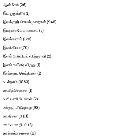
ஆன்மீகம்
(26)
இட ஒதுக்கீடு
(1)
இயக்குநர் செயல்முறைகள்
(948)
இயற்கைவேளாண்மை
(5)
இலக்கணம்
(128)
இலக்கியம்
(70)
இளம் அறிவியல் விஞ்ஞானி
(2)
இளம் கவிஞர் விருது
(1)
இன்றைய செய்திகள்
(1)
உடல்நலம்
(1863)
உதவித்தொகை
(1)
உபரி பணியிடங்கள்
(2)
உள்ளூர் விடுமுறை
(98)
உறுதிமொழி
(11)
ஊக்க ஊதியம்
(2)
ஊக்கத்தொகை
(11)