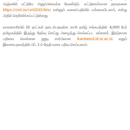
அஞ்சலில் மட்டுமே அனுப்பிவைக்க வேண்டும். கட்டுரைக்கான தரவுகளை
https://cict.in/cict2023/kts/
என்னும் வலைப்பதிவில் பார்வையிடலாம், என்று
அதில் தெரிவிக்கப்பட்டுள்ளது.
வாரணாசியில் 10 நாட்கள் நடைபெறவுள்ள காசி தமிழ் சங்கமத்தில் 4,000 பேர்
தமிழகத்தில் இருந்து தேர்வு செய்து அழைத்து செல்லப்பட உள்ளனர். இதற்கான
பதிவை சென்னை ஐஐடி சார்பிலான
kasitamil.iit.m.ac.in
எனும்
இணையதளத்தில் பிப். 1-ம் தேதி வரை பதிவு செய்யலாம்.