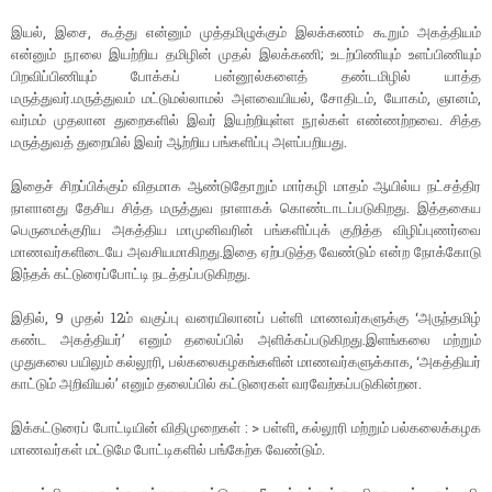
இயல், இசை, கூத்து என்னும் முத்தமிழுக்கும் இலக்கணம் கூறும் அகத்தியம்
என்னும் நூலை இயற்றிய தமிழின் முதல் இலக்கணி; உடற்பிணியும் உளப்பிணியும்
பிறவிப்பிணியும் போக்கப் பன்னூல்களைத் தண்டமிழில் யாத்த
மருத்துவர்.மருத்துவம் மட்டுமல்லாமல் அளவையியல், சோதிடம், யோகம், ஞானம்,
வர்மம் முதலான துறைகளில் இவர் இயற்றியுள்ள நூல்கள் எண்ணற்றவை. சித்த
மருத்துவத் துறையில் இவர் ஆற்றிய பங்களிப்பு அளப்பறியது.
இதைச் சிறப்பிக்கும் விதமாக ஆண்டுதோறும் மார்கழி மாதம் ஆயில்ய நட்சத்திர
நாளானது தேசிய சித்த மருத்துவ நாளாகக் கொண்டாடப்படுகிறது. இத்தகைய
பெருமைக்குரிய அகத்திய மாமுனிவரின் பங்களிப்புக் குறித்த விழிப்புணர்வை
மாணவர்களிடையே அவசியமாகிறது.இதை ஏற்படுத்த வேண்டும் என்ற நோக்கோடு
இந்தக் கட்டுரைப்போட்டி நடத்தப்படுகிறது.
இதில், 9 முதல் 12ம் வகுப்பு வரையிலானப் பள்ளி மாணவர்களுக்கு ‘அருந்தமிழ்
கண்ட அகத்தியர்’ எனும் தலைப்பில் அளிக்கப்படுகிறது.இளங்கலை மற்றும்
முதுகலை பயிலும் கல்லூரி, பல்கலைகழகங்களின் மாணவர்களுக்காக, ‘அகத்தியர்
காட்டும் அறிவியல்’ எனும் தலைப்பில் கட்டுரைகள் வரவேற்கப்படுகின்றன.
இக்கட்டுரைப் போட்டியின் விதிமுறைகள் : > பள்ளி, கல்லூரி மற்றும் பல்கலைக்கழக
மாணவர்கள் மட்டுமே போட்டிகளில் பங்கேற்க வேண்டும்.