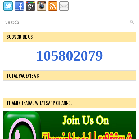
SUBSCRIBE US
1
0
5
8
0
2
0
7
9
TOTAL PAGEVIEWS
THAMIZHKADAL WHATSAPP CHANNEL