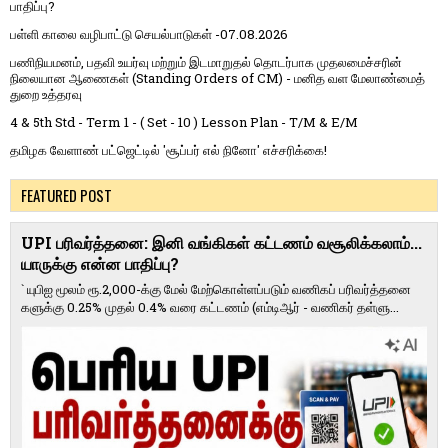
பாதிப்பு?
பள்ளி காலை வழிபாட்டு செயல்பாடுகள் -07.08.2026
பணிநியமனம், பதவி உயர்வு மற்றும் இடமாறுதல் தொடர்பாக முதலமைச்சரின்
நிலையான ஆணைகள் (Standing Orders of CM) - மனித வள மேலாண்மைத்
துறை உத்தரவு
4 & 5th Std - Term 1 - ( Set - 10 ) Lesson Plan - T/M & E/M
தமிழக வேளாண் பட்ஜெட்டில் 'சூப்பர் எல் நினோ' எச்சரிக்கை!
FEATURED POST
UPI பரிவர்த்தனை: இனி வங்கிகள் கட்டணம் வசூலிக்கலாம்...
யாருக்கு என்ன பாதிப்பு?
` யுபிஐ மூலம் ரூ.2,000-க்கு மேல் மேற்​கொள்​ளப்​படும் வணி​கப் பரிவர்த்​தனை​
களுக்கு 0.25% முதல் 0.4% வரை கட்​ட​ணம் (எம்​டிஆர் - வணி​கர் தள்​ளு...