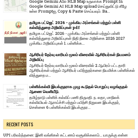
Google Gemini AIல் HLB Map உருவாக்க Prompt In
Google Gemini AI HLB Map upload செய்துவிட்டு கீழே
உள்ள Promptஐ, Copy & Paste செய்யவும். Ba...
தமிழக பட்ஜெட் 2026 - முக்கிய அம்சங்கள் மற்றும் பள்ளி
கல்வித்துறை அறிவிப்புகள் pdf
தமிழக பட்ஜெட் 2026 - முக்கிய அம்சங்கள் மற்றும் பள்ளி
கல்வித்துறை அறிவிப்புகள் நிதி நிலை அறிக்கை 2026 2027
முக்கிய அறிவிப்புகள் 1. பள்ளிக்க...
ஆசிரியர் தேர்வு வாரியம் மூலம் விரைவில் ஆசிரியர்கள் நியமனம்
அறிவிப்பு
ஆசிரியர் தேர்வு வாரி​யம் மூலம் விரை​வில் 2 ஆயிரம் பட்​ட​தாரி
ஆசிரியர்​கள் மற்​றும் ஆசிரியர் பயிற்றுநர்​களை நியமிக்க பள்​ளிக்​கல்​
வித்​துறை ம...
பள்ளிக்கல்வி இயக்குநராக முழு கூடுதல் பொறுப்பு வழங்குதல்
ஆணை வெளியீடு.
தமிழ்நாடு பள்ளிக் கல்விப் பணி திருமதி. ந. லதா, மாநிலக்
கல்வியியல் ஆராய்ச்சி மற்றும் பயிற்சி நிறுவன இயக்குநர்,
சென்னை 6 பள்ளிக்கல்வி இயக்குநர...
RECENT POSTS
UPI பரிவர்த்தனை: இனி வங்கிகள் கட்டணம் வசூலிக்கலாம்... யாருக்கு என்ன