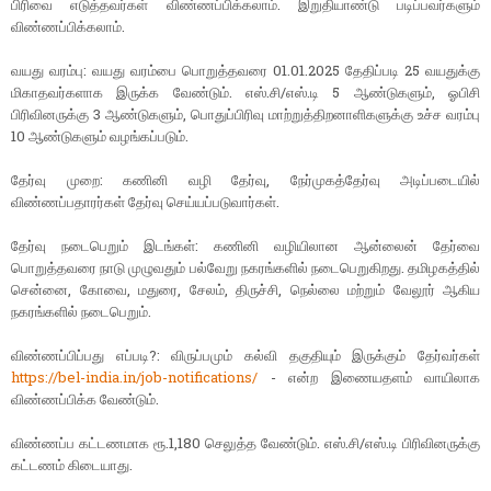
பிரிவை எடுத்தவர்கள் விண்ணப்பிக்கலாம். இறுதியாண்டு படிப்பவர்களும்
விண்ணப்பிக்கலாம்.
வயது வரம்பு: வயது வரம்பை பொறுத்தவரை 01.01.2025 தேதிப்படி 25 வயதுக்கு
மிகாதவர்களாக இருக்க வேண்டும். எஸ்.சி/எஸ்.டி 5 ஆண்டுகளும், ஓபிசி
பிரிவினருக்கு 3 ஆண்டுகளும், பொதுப்பிரிவு மாற்றுத்திறனாளிகளுக்கு உச்ச வரம்பு
10 ஆண்டுகளும் வழங்கப்படும்.
தேர்வு முறை: கணினி வழி தேர்வு, நேர்முகத்தேர்வு அடிப்படையில்
விண்ணப்பதாரர்கள் தேர்வு செய்யப்படுவார்கள்.
தேர்வு நடைபெறும் இடங்கள்: கணினி வழியிலான ஆன்லைன் தேர்வை
பொறுத்தவரை நாடு முழுவதும் பல்வேறு நகரங்களில் நடைபெறுகிறது. தமிழகத்தில்
சென்னை, கோவை, மதுரை, சேலம், திருச்சி, நெல்லை மற்றும் வேலூர் ஆகிய
நகரங்களில் நடைபெறும்.
விண்ணப்பிப்பது எப்படி?: விருப்பமும் கல்வி தகுதியும் இருக்கும் தேர்வர்கள்
https://bel-india.in/job-notifications/
- என்ற இணையதளம் வாயிலாக
விண்ணப்பிக்க வேண்டும்.
விண்ணப்ப கட்டணமாக ரூ.1,180 செலுத்த வேண்டும். எஸ்.சி/எஸ்.டி பிரிவினருக்கு
கட்டணம் கிடையாது.