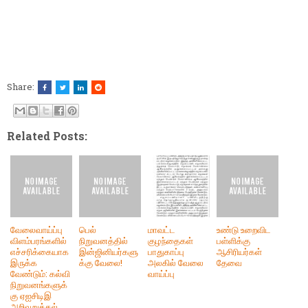
Share:
Related Posts:
வேலைவாய்ப்பு
பெல்
மாவட்ட
உண்டு உறைவிட
விளம்பரங்களில்
நிறுவனத்தில்
குழந்தைகள்
பள்ளிக்கு
எச்சரிக்கையாக
இன்ஜினியர்களு
பாதுகாப்பு
ஆசிரியர்கள்
இருக்க
க்கு வேலை!
அலகில் வேலை
தேவை
வேண்டும்: கல்வி
வாய்ப்பு
நிறுவனங்களுக்
கு ஏஐசிடிஇ
அறிவுறுத்தல்