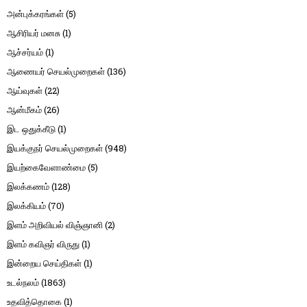
அன்புக்கரங்கள்
(5)
ஆசிரியர் மனசு
(1)
ஆச்சர்யம்
(1)
ஆணையர் செயல்முறைகள்
(136)
ஆய்வுகள்
(22)
ஆன்மீகம்
(26)
இட ஒதுக்கீடு
(1)
இயக்குநர் செயல்முறைகள்
(948)
இயற்கைவேளாண்மை
(5)
இலக்கணம்
(128)
இலக்கியம்
(70)
இளம் அறிவியல் விஞ்ஞானி
(2)
இளம் கவிஞர் விருது
(1)
இன்றைய செய்திகள்
(1)
உடல்நலம்
(1863)
உதவித்தொகை
(1)