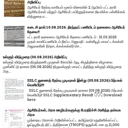
அறிவிப்பு
ஆசிரியர் தேர்வு வாரி​யம் மூலம் விரை​வில் 2 ஆயிரம் பட்​ட​தாரி
ஆசிரியர்​கள் மற்​றும் ஆசிரியர் பயிற்றுநர்​களை நியமிக்க பள்​ளிக்​கல்​
வித்​துறை ம...
கடைசி நாள்:10.08.2026. நிரந்தரப் பணியிடம் தலைமை ஆசிரியர்
தேவை!!
பட்டதாரி தலைமை ஆசிரியர் தேவை பணியிடம் : 31.03.2025
முதல் காலிப்பணியிடம் நிரப்ப அனுமதி : வள்ளியூர் மாவட்டக்கல்வி
அலுவலரின் (தொடக்கக்கல்வி) செ...
உள்ளூர் விடுமுறை (06.08.2026) அறிவிப்பு
உள்ளூர் விடுமுறை திருத்தணி முருகன் கோயில் ஆடி கிருத்திகை விழாவை
முன்னிட்டு நாளை (06.08.2026) திருவள்ளூர் மாவட்டத்திற்கு உள்ளூர் விடுமுறை
அற...
SSLC துணைத் தேர்வு முடிவுகள் இன்று (05.08.2026) பிற்பகல்
வெளியீடு!!!
SSLC துணைத் தேர்வு முடிவுகள் நாளை (05.08.2026) பிற்பகல்
வெளியீடு! SSLC Supplementary Result 👇👇👇 Download
here
ஆசிரியர்கள், அரசு ஊழியர்களுக்கு பேரதிர்ச்சி அளித்த தவெக
அரசு
முந்தைய அரசால் அறிவிக்கப்பட்ட தமிழ்நாடு உறுதிளிக்கப்பட்ட
ஓய்வூதியத் திட்டத்திற்கான (TNGPS) ஒதுக்கீடான ரூ.11,000