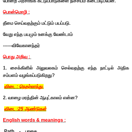
போன்ற அரசாங்க கட்டுப்பாடுகளை நிச்சயம் கடைபிடிப்பேன்.
பொன்மொழி :
தீமை செய்வதற்கும் மட்டும் பயப்படு.
வேறு எந்த பயமும் உனக்கு வேண்டாம்
------விவேகானந்தர்
பொது அறிவு :
1. சைக்கிளில் அலுவலகம் செல்வதற்கு எந்த நாட்டில் அதிக
சம்பளம் வழங்கப்படுகிறது?
விடை : நெதர்லாந்து.
2. வாழை மரத்தின் ஆயுட்காலம் என்ன?
விடை :25 ஆண்டுகள்
English words & meanings :
Path. - பாதை