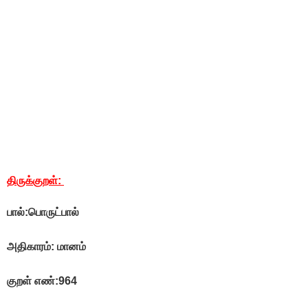
திருக்குறள்:
பால்:பொருட்பால்
அதிகாரம்: மானம்
குறள் எண்:964