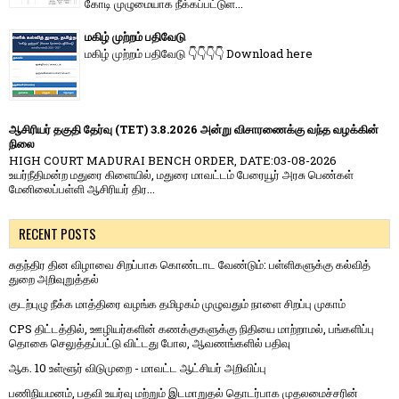
கோடி முழுமையாக நீக்கப்பட்டுள...
மகிழ் முற்றம் பதிவேடு
மகிழ் முற்றம் பதிவேடு 👇👇👇👇 Download here
ஆசிரியர் தகுதி தேர்வு (TET) 3.8.2026 அன்று விசாரணைக்கு வந்த வழக்கின்
நிலை
HIGH COURT MADURAI BENCH ORDER, DATE:03-08-2026
உயர்நீதிமன்ற மதுரை கிளையில், மதுரை மாவட்டம் பேரையூர் அரசு பெண்கள்
மேனிலைப்பள்ளி ஆசிரியர் திர...
RECENT POSTS
சுதந்திர தின விழாவை சிறப்பாக கொண்டாட வேண்டும்: பள்ளிகளுக்கு கல்வித்
துறை அறிவுறுத்தல்
குடற்புழு நீக்க மாத்திரை வழங்க தமிழகம் முழுவதும் நாளை சிறப்பு முகாம்
CPS திட்டத்தில், ஊழியர்களின் கணக்குகளுக்கு நிதியை மாற்றாமல், பங்களிப்பு
தொகை செலுத்தப்பட்டு விட்டது போல, ஆவணங்களில் பதிவு
ஆக. 10 உள்ளூர் விடுமுறை - மாவட்ட ஆட்சியர் அறிவிப்பு
பணிநியமனம், பதவி உயர்வு மற்றும் இடமாறுதல் தொடர்பாக முதலமைச்சரின்