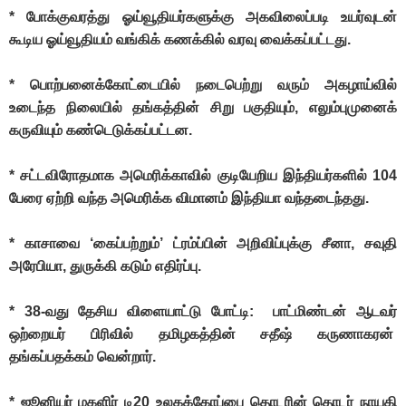
* போக்குவரத்து ஓய்வூதியர்களுக்கு அகவிலைப்படி உயர்வுடன்
கூடிய ஓய்வூதியம் வங்கிக் கணக்கில் வரவு வைக்கப்பட்டது.
* பொற்பனைக்கோட்டையில் நடைபெற்று வரும் அகழாய்வில்
உடைந்த நிலையில் தங்கத்தின் சிறு பகுதியும், எலும்புமுனைக்
கருவியும் கண்டெடுக்கப்பட்டன.
* சட்டவிரோதமாக அமெரிக்காவில் குடியேறிய இந்தியர்களில் 104
பேரை ஏற்றி வந்த அமெரிக்க விமானம் இந்தியா வந்தடைந்தது.
* காசாவை ‘கைப்பற்றும்’ ட்ரம்ப்பின் அறிவிப்புக்கு சீனா, சவுதி
அரேபியா, துருக்கி கடும் எதிர்ப்பு.
* 38-வது தேசிய விளையாட்டு போட்டி: பாட்மிண்டன் ஆடவர்
ஒற்றையர் பிரிவில் தமிழகத்தின் சதீஷ் கருணாகரன்
தங்கப்பதக்கம் வென்றார்.
* ஜூனியர் மகளிர் டி20 உலகக்கோப்பை தொடரின் தொடர் நாயகி