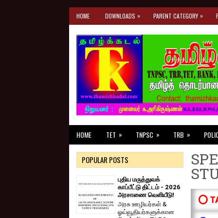
»
»
HOME
DOWNLOADS
PARENT CATEGORY
»
»
»
HOME
TET
TNPSC
TRB
POLI
SPE
POPULAR POSTS
ST
புதிய மருத்துவக்
காப்பீட்டு திட்டம் - 2026
அரசாணை வெளியீடு!
⭕ T
அரசு ஊழியர்கள் &
ஓய்வூதியர்களுக்கான