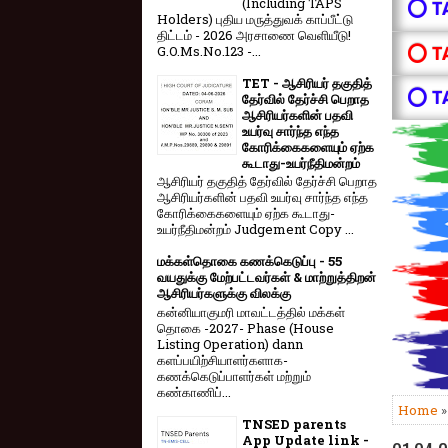
(Including TAPS
⭕ T
Holders) புதிய மருத்துவக் காப்பீட்டு
திட்டம் - 2026 அரசாணை வெளியீடு!
⭕ T
G.O.Ms.No.123 -...
TET - ஆசிரியர் தகுதித்
⭕ T
தேர்வில் தேர்ச்சி பெறாத
ஆசிரியர்களின் பதவி
உயர்வு சார்ந்த எந்த
கோரிக்கைகளையும் ஏற்க
கூடாது-உயர்நீதிமன்றம்
ஆசிரியர் தகுதித் தேர்வில் தேர்ச்சி பெறாத
ஆசிரியர்களின் பதவி உயர்வு சார்ந்த எந்த
கோரிக்கைகளையும் ஏற்க கூடாது-
உயர்நீதிமன்றம் Judgement Copy ...
மக்கள்தொகை கணக்கெடுப்பு - 55
வயதுக்கு மேற்பட்டவர்கள் & மாற்றுத்திறன்
ஆசிரியர்களுக்கு விலக்கு
கன்னியாகுமரி மாவட்டத்தில் மக்கள்
தொகை -2027- Phase (House
Listing Operation) dann
களப்பயிற்சியாளர்களாக-
கணக்கெடுப்பாளர்கள் மற்றும்
கண்காணிப்...
Home
TNSED parents
App Update link -