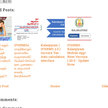
d Posts:
எனும்
IFHRMSல்
Kalanjiyam (
IFHRMS -
க்க
மாதந்தோறும்
IFHRMS 2.0 )
Kalanjiyam
ுள்
தானாகவே
Income Tax -
Mobile App!
ருந்து
வருமானவரிப்
Auto calculation
New Version
ப்படுவார்
பிடித்தம் செய்யும்
interface
1.20.0 - Update
நடைமுறையை
Now
களும்
உடனடியாகக்
கைவிட
ளும்?
கோரிக்கை!!!
 Post
Home
Old
omments: