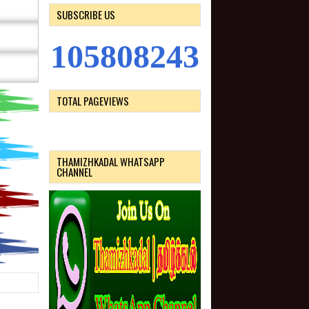
SUBSCRIBE US
1
0
5
8
0
8
2
4
3
TOTAL PAGEVIEWS
THAMIZHKADAL WHATSAPP
CHANNEL