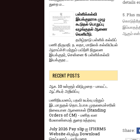
details e
துறை ம...
பள்ளிக்கல்வி
5. Plus 
இயக்குநராக முழு
கொடுத்தோம
கூடுதல் பொறுப்பு
இம்மாதத்
வழங்குதல் ஆணை
ஆகும் என்
வெளியீடு.
தமிழ்நாடு பள்ளிக் கல்விப்
பணி திருமதி. ந. லதா, மாநிலக் கல்வியியல்
ஆராய்ச்சி மற்றும் பயிற்சி நிறுவன
இயக்குநர், சென்னை 6 பள்ளிக்கல்வி
இயக்குநர...
RECENT POSTS
ஆக. 10 உள்ளூர் விடுமுறை - மாவட்ட
ஆட்சியர் அறிவிப்பு
பணிநியமனம், பதவி உயர்வு மற்றும்
இடமாறுதல் தொடர்பாக முதலமைச்சரின்
நிலையான ஆணைகள் (Standing
Orders of CM) - மனித வள
மேலாண்மைத் துறை உத்தரவு
July 2026 Pay slip ஐ IFHRMS
Share:
Website லிருந்து Download
செய்யலாம் - வழிமுறை