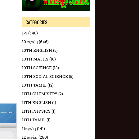
CATEGORIES
1-5
(548)
10 வகுப்பு
(646)
10TH ENGLISH
(5)
10TH MATHS
(10)
10TH SCIENCE
(13)
10TH SOCIAL SCIENCE
(5)
10TH TAMIL
(12)
11TH CHEMISTRY
(2)
11TH ENGLISH
(1)
11TH PHYSICS
(1)
11TH TAMIL
(1)
11வகுப்பு
(141)
12 வகுப்பு
(260)