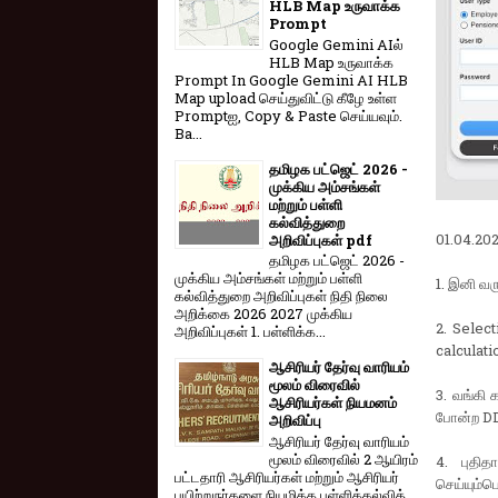
HLB Map உருவாக்க
Prompt
Google Gemini AIல்
HLB Map உருவாக்க
Prompt In Google Gemini AI HLB
Map upload செய்துவிட்டு கீழே உள்ள
Promptஐ, Copy & Paste செய்யவும்.
Ba...
தமிழக பட்ஜெட் 2026 -
முக்கிய அம்சங்கள்
மற்றும் பள்ளி
கல்வித்துறை
01.04.202
அறிவிப்புகள் pdf
தமிழக பட்ஜெட் 2026 -
முக்கிய அம்சங்கள் மற்றும் பள்ளி
1. இனி வர
கல்வித்துறை அறிவிப்புகள் நிதி நிலை
அறிக்கை 2026 2027 முக்கிய
2. Selec
அறிவிப்புகள் 1. பள்ளிக்க...
calculati
ஆசிரியர் தேர்வு வாரியம்
மூலம் விரைவில்
3. வங்கி 
ஆசிரியர்கள் நியமனம்
போன்ற DD
அறிவிப்பு
ஆசிரியர் தேர்வு வாரி​யம்
மூலம் விரை​வில் 2 ஆயிரம்
4. புதி
பட்​ட​தாரி ஆசிரியர்​கள் மற்​றும் ஆசிரியர்
செய்யும்
பயிற்றுநர்​களை நியமிக்க பள்​ளிக்​கல்​வித்​