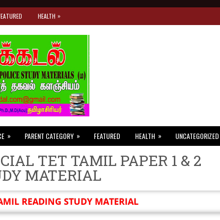
»
FEATURED
HEALTH
»
»
»
CE
PARENT CATEGORY
FEATURED
HEALTH
UNCATEGORIZED
CIAL TET TAMIL PAPER 1 & 2
UDY MATERIAL
AMIL READING STUDY MATERIAL