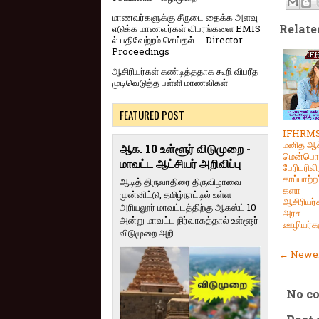
மாணவர்களுக்கு சீருடை தைக்க அளவு
Relate
எடுக்க மாணவர்கள் விபரங்களை EMIS
ல் பதிவேற்றம் செய்தல் -- Director
Proceedings
ஆசிரியர்கள் கண்டித்ததாக கூறி விபரீத
முடிவெடுத்த பள்ளி மாணவிகள்
FEATURED POST
IFHRMS 
மனித ஆ
ஆக. 10 உள்ளூர் விடுமுறை -
மென்பொர
மாவட்ட ஆட்சியர் அறிவிப்பு
பேரிடரிலி
காப்பாற்ற
ஆடித் திருவாதிரை திருவிழாவை
களா
முன்னிட்டு, தமிழ்நாட்டில் உள்ள
ஆசிரியர்
அரியலூர் மாவட்டத்திற்கு ஆகஸ்ட் 10
அரசு
அன்று மாவட்ட நிர்வாகத்தால் உள்ளூர்
ஊழியர்க
விடுமுறை அறி...
← Newer
No c