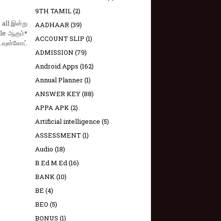
9TH TAMIL
(2)
all இன்று
AADHAAR
(39)
ble ஆகும்*
ACCOUNT SLIP
(1)
டவுன்லோட்
ADMISSION
(79)
Android Apps
(162)
Annual Planner
(1)
ANSWER KEY
(88)
APPA APK
(2)
Artificial intelligence
(5)
ASSESSMENT
(1)
Audio
(18)
B.Ed M.Ed
(16)
BANK
(10)
BE
(4)
BEO
(5)
BONUS
(1)