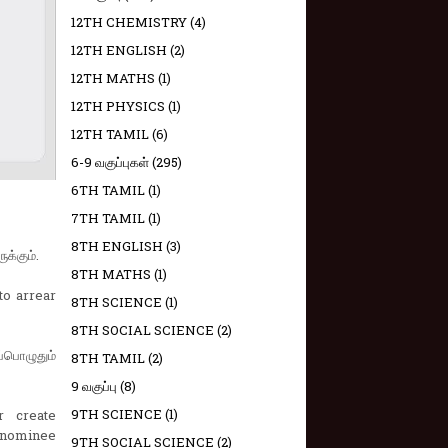
12TH CHEMISTRY
(4)
12TH ENGLISH
(2)
12TH MATHS
(1)
12TH PHYSICS
(1)
12TH TAMIL
(6)
6-9 வகுப்புகள்
(295)
6TH TAMIL
(1)
7TH TAMIL
(1)
8TH ENGLISH
(3)
க்கும்.
8TH MATHS
(1)
to arrear
8TH SCIENCE
(1)
8TH SOCIAL SCIENCE
(2)
்பொழுதும்
8TH TAMIL
(2)
9 வகுப்பு
(8)
9TH SCIENCE
(1)
r create
் nominee
9TH SOCIAL SCIENCE
(2)