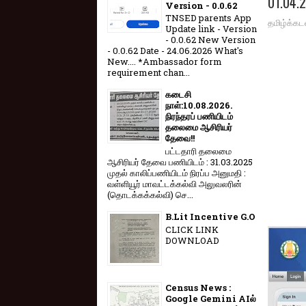
01.04.
Version - 0.0.62
TNSED parents App
தமிழ்க்கட
Update link - Version
- 0.0.62 New Version
- 0.0.62 Date - 24.06.2026 What's
New.... *Ambassador form
requirement chan...
கடைசி
நாள்:10.08.2026.
நிரந்தரப் பணியிடம்
தலைமை ஆசிரியர்
தேவை!!
பட்டதாரி தலைமை
ஆசிரியர் தேவை பணியிடம் : 31.03.2025
முதல் காலிப்பணியிடம் நிரப்ப அனுமதி :
வள்ளியூர் மாவட்டக்கல்வி அலுவலரின்
(தொடக்கக்கல்வி) செ...
B.Lit Incentive G.O
CLICK LINK
DOWNLOAD
Census News :
Google Gemini AIல்