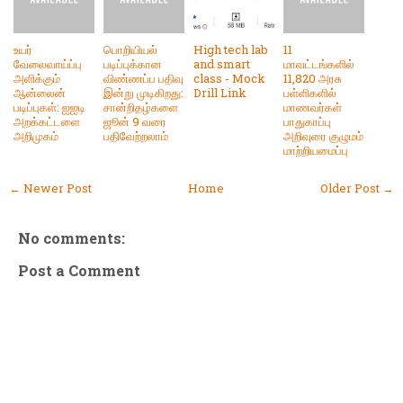
உயர்
பொறியியல்
High tech lab
11
வேலைவாய்ப்பு
படிப்புக்கான
and smart
மாவட்டங்களில்
அளிக்கும்
விண்ணப்ப பதிவு
class - Mock
11,820 அரசு
ஆன்லைன்
இன்று முடிகிறது:
Drill Link
பள்ளிகளில்
படிப்புகள்: ஐஐடி
சான்றிதழ்களை
மாணவர்கள்
அறக்கட்டளை
ஜூன் 9 வரை
பாதுகாப்பு
அறிமுகம்
பதிவேற்றலாம்
அறிவுரை குழுமம்
மாற்றியமைப்பு
← Newer Post
Home
Older Post →
No comments:
Post a Comment