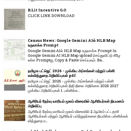
B.Lit Incentive G.O
CLICK LINK DOWNLOAD
Census News : Google Gemini AIல் HLB Map
உருவாக்க Prompt
Google Gemini AIல் HLB Map உருவாக்க Prompt In
Google Gemini AI HLB Map upload செய்துவிட்டு கீழே
உள்ள Promptஐ, Copy & Paste செய்யவும். Ba...
தமிழக பட்ஜெட் 2026 - முக்கிய அம்சங்கள் மற்றும் பள்ளி
கல்வித்துறை அறிவிப்புகள் pdf
தமிழக பட்ஜெட் 2026 - முக்கிய அம்சங்கள் மற்றும் பள்ளி
கல்வித்துறை அறிவிப்புகள் நிதி நிலை அறிக்கை 2026 2027
முக்கிய அறிவிப்புகள் 1. பள்ளிக்க...
ஆசிரியர் தேர்வு வாரியம் மூலம் விரைவில் ஆசிரியர்கள் நியமனம்
அறிவிப்பு
ஆசிரியர் தேர்வு வாரி​யம் மூலம் விரை​வில் 2 ஆயிரம் பட்​ட​தாரி
ஆசிரியர்​கள் மற்​றும் ஆசிரியர் பயிற்றுநர்​களை நியமிக்க பள்​ளிக்​கல்​
வித்​துறை ம...