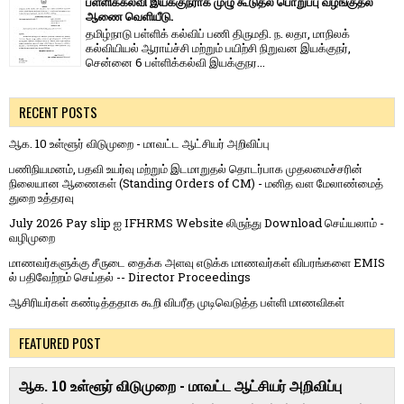
பள்ளிக்கல்வி இயக்குநராக முழு கூடுதல் பொறுப்பு வழங்குதல்
ஆணை வெளியீடு.
தமிழ்நாடு பள்ளிக் கல்விப் பணி திருமதி. ந. லதா, மாநிலக்
கல்வியியல் ஆராய்ச்சி மற்றும் பயிற்சி நிறுவன இயக்குநர்,
சென்னை 6 பள்ளிக்கல்வி இயக்குநர...
RECENT POSTS
ஆக. 10 உள்ளூர் விடுமுறை - மாவட்ட ஆட்சியர் அறிவிப்பு
பணிநியமனம், பதவி உயர்வு மற்றும் இடமாறுதல் தொடர்பாக முதலமைச்சரின்
நிலையான ஆணைகள் (Standing Orders of CM) - மனித வள மேலாண்மைத்
துறை உத்தரவு
July 2026 Pay slip ஐ IFHRMS Website லிருந்து Download செய்யலாம் -
வழிமுறை
மாணவர்களுக்கு சீருடை தைக்க அளவு எடுக்க மாணவர்கள் விபரங்களை EMIS
ல் பதிவேற்றம் செய்தல் -- Director Proceedings
ஆசிரியர்கள் கண்டித்ததாக கூறி விபரீத முடிவெடுத்த பள்ளி மாணவிகள்
FEATURED POST
ஆக. 10 உள்ளூர் விடுமுறை - மாவட்ட ஆட்சியர் அறிவிப்பு