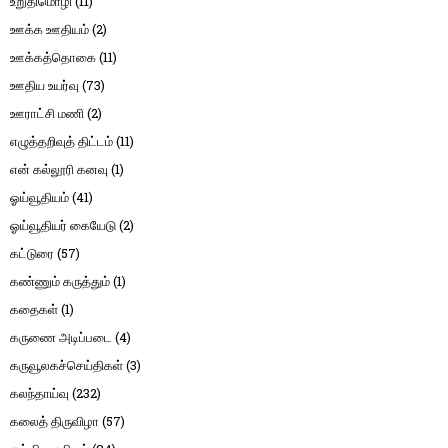
உறுதிமொழி
(11)
ஊக்க ஊதியம்
(2)
ஊக்கத்தொகை
(11)
ஊதிய உயர்வு
(73)
ஊராட்சி மணி
(2)
எழுத்தறிவுத் திட்டம்
(11)
என் கல்லூரி கனவு
(1)
ஓய்வூதியம்
(41)
ஓய்வூதியர் கையேடு
(2)
கட்டுரை
(57)
கண்ணும் கருத்தும்
(1)
கதைகள்
(1)
கருணை அடிப்படை
(4)
கருவூலகச்செய்திகள்
(3)
கலந்தாய்வு
(232)
கலைத் திருவிழா
(57)