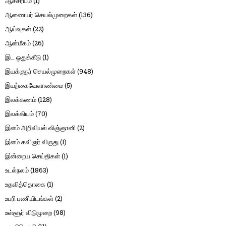
ஆச்சர்யம்
(1)
ஆணையர் செயல்முறைகள்
(136)
ஆய்வுகள்
(22)
ஆன்மீகம்
(26)
இட ஒதுக்கீடு
(1)
இயக்குநர் செயல்முறைகள்
(948)
இயற்கைவேளாண்மை
(5)
இலக்கணம்
(128)
இலக்கியம்
(70)
இளம் அறிவியல் விஞ்ஞானி
(2)
இளம் கவிஞர் விருது
(1)
இன்றைய செய்திகள்
(1)
உடல்நலம்
(1863)
உதவித்தொகை
(1)
உபரி பணியிடங்கள்
(2)
உள்ளூர் விடுமுறை
(98)