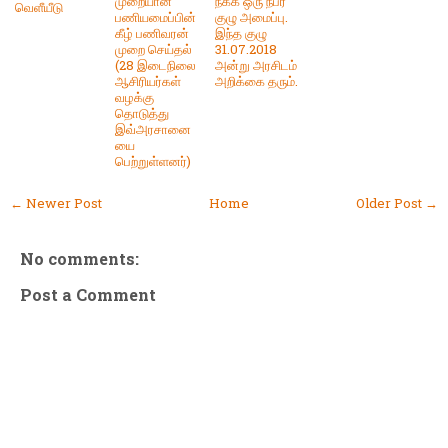
முறையான
நீக்க ஒரு நபர்
வெளீயீடு
பணியமைப்பின்
குழு அமைப்பு.
கீழ் பணிவரன்
இந்த குழு
முறை செய்தல்
31.07.2018
(28 இடைநிலை
அன்று அரசிடம்
ஆசிரியர்கள்
அறிக்கை தரும்.
வழக்கு
தொடுத்து
இவ்அரசானை
யை
பெற்றுள்ளனர்)
← Newer Post
Home
Older Post →
No comments:
Post a Comment