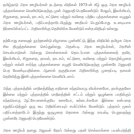
தமிழ்நாடு அரசு ஊழியர்கள் நடத்தை விதிகள் 1973-ன் கீழ் ஒரு அரசு ஊழியர்
புத்தகங்களை வெளியிடுவதற்கு முன் அனுமதி பெறவேண்டும். மேலும், இலக்கியம்,
சிறுகதை, நாவல், நாடகம், கட்டுரை மற்றும் கவிதை பற்றிய புத்தகங்களை எழுதும்
அரசு ஊழியர்கள், பதிப்பகத்தாரிடமிருந்து ஊதியம் பெறும்போது உடனடியாக
நிர்ணயிக்கப்பட்ட அதிகாரிக்கு தெரிவிக்க வேண்டும் என்ற விதியும் உள்ளது.
தற்போது கலைஞர் நூற்றாண்டு விழாவை முன்னிட்டு, இந்த விதியில் தமிழக அரசு
சில திருத்தங்களை செய்துள்ளது. அதன்படி அரசு ஊழியர்கள், அரசின்
செயல்பாடுகள் அல்லது கொள்கைகள் தொடர்பான புத்தகங்களைத் தவிர,
இலக்கியம், சிறுகதை, நாவல், நாடகம், கட்டுரை, கவிதை மற்றும் தொழில்முறை
மற்றும் கல்வி சார்ந்த புத்தகங்களை எழுதி வெளியிடுவதற்கு முன்னரே அனுமதி
பெற வேண்டியதில்லை. ஆனால் தகுதியான அதிகாரிக்கு முறைப்படி தகவல்
தெரிவித்து இனி புத்தகங்களை வெளியிடலாம்.
அந்த புத்தகத்தில் மாநிலத்திற்கு எதிரான எந்தவொரு விமர்சனமோ, தாக்குதலோ
இல்லை மற்றும் புத்தகத்தில் மாநிலத்தின் சட்டம் மற்றும் ஒழுங்கை பாதிக்கும்
எந்தவொரு ஆட்சேபனைக்குரிய உரையோ, உள்ளடக்கமோ இல்லை என்பதை
உறுதிப்படுத்தும் ஒரு சுய அறிவிப்பையும் சமர்ப்பிக்க வேண்டும். புத்தகம் மூலம்
பதிப்பகத்தாரிடம் இருந்து ஒருமுறை தொகை அல்லது ராயல்டி பெறுவதற்கு
முன்னரே அனுமதி பெறவேண்டும்.
அரசு ஊழியர் தனது அலுவல் நேரம் அல்லது பதவி செல்வாக்கை பயன்படுத்தி