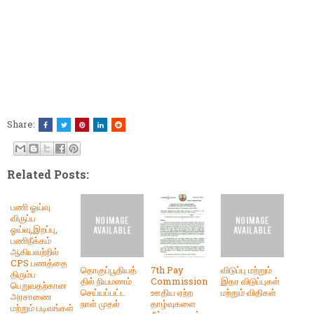
Share:
Related Posts:
பணி ஓய்வு
விருப்ப
ஓய்வு,இறப்பு,
பணிநீக்கம்
ஆகியவற்றில்
CPS பணத்தை
தொகுப்பூதியத்
7th Pay
விடுப்பு மற்றும்
திரும்ப
தில் நியமணம்
Commission
இதர விடுப்புகள்
பெறுவதற்கான
செய்யப்பட்ட
ஊதிய ஏற்ற
மற்றும் விதிகள்
அரசாணை
நாள் முதல்
தாழ்வுகளை
மற்றும் படிவங்கள்