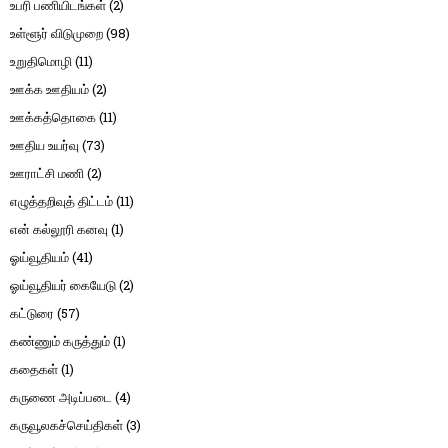
உபரி பணியிடங்கள்
(2)
உள்ளூர் விடுமுறை
(98)
உறுதிமொழி
(11)
ஊக்க ஊதியம்
(2)
ஊக்கத்தொகை
(11)
ஊதிய உயர்வு
(73)
ஊராட்சி மணி
(2)
எழுத்தறிவுத் திட்டம்
(11)
என் கல்லூரி கனவு
(1)
ஓய்வூதியம்
(41)
ஓய்வூதியர் கையேடு
(2)
கட்டுரை
(57)
கண்ணும் கருத்தும்
(1)
கதைகள்
(1)
கருணை அடிப்படை
(4)
கருவூலகச்செய்திகள்
(3)