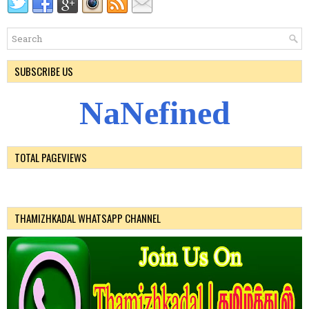
SUBSCRIBE US
N
a
N
e
f
i
n
e
d
TOTAL PAGEVIEWS
THAMIZHKADAL WHATSAPP CHANNEL