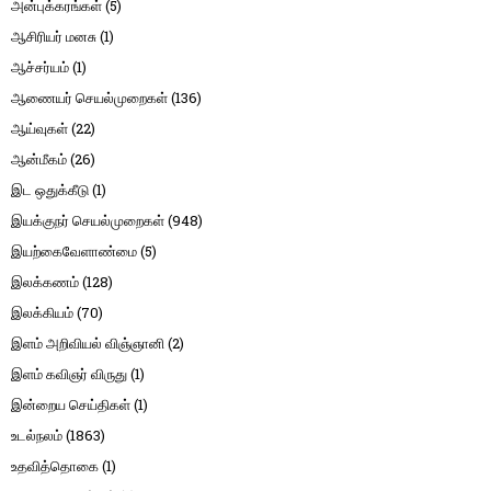
அன்புக்கரங்கள்
(5)
ஆசிரியர் மனசு
(1)
ஆச்சர்யம்
(1)
ஆணையர் செயல்முறைகள்
(136)
ஆய்வுகள்
(22)
ஆன்மீகம்
(26)
இட ஒதுக்கீடு
(1)
இயக்குநர் செயல்முறைகள்
(948)
இயற்கைவேளாண்மை
(5)
இலக்கணம்
(128)
இலக்கியம்
(70)
இளம் அறிவியல் விஞ்ஞானி
(2)
இளம் கவிஞர் விருது
(1)
இன்றைய செய்திகள்
(1)
உடல்நலம்
(1863)
உதவித்தொகை
(1)