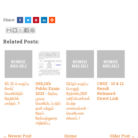
Share:
Related Posts:
10, 11-ம் வகுப்பு
10th,11th
12ஆம் வகுப்பு
CBSE - 10 & 12
ரிசல்ட்
Public Exam
பொதுத்
Result
வெளியிடும்
2023 - தேர்வு
தேர்வில்,100
Released -
தேதியில்
முடிவு
மதிப்பெண்கள்
Direct Link
மாற்றம்..?
வெளியிடப்படும்
பெற்ற
நாள் மற்றும்
மாணவர்கள் -
நேரம்
வெளியான
தேர்வுத்துறை
விவரம்..!
அறிவிப்பு.
← Newer Post
Home
Older Post →