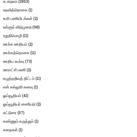
உடல்நலம்
(1863)
உதவித்தொகை
(1)
உபரி பணியிடங்கள்
(2)
உள்ளூர் விடுமுறை
(98)
உறுதிமொழி
(11)
ஊக்க ஊதியம்
(2)
ஊக்கத்தொகை
(11)
ஊதிய உயர்வு
(73)
ஊராட்சி மணி
(2)
எழுத்தறிவுத் திட்டம்
(11)
என் கல்லூரி கனவு
(1)
ஓய்வூதியம்
(41)
ஓய்வூதியர் கையேடு
(2)
கட்டுரை
(57)
கண்ணும் கருத்தும்
(1)
கதைகள்
(1)