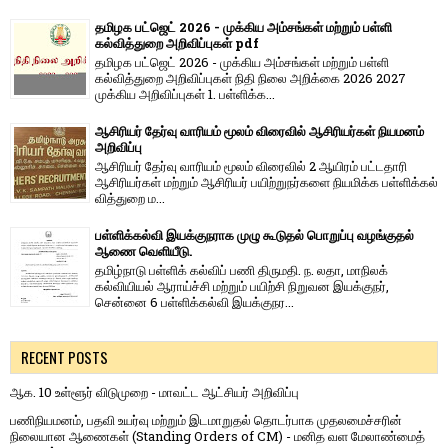
தமிழக பட்ஜெட் 2026 - முக்கிய அம்சங்கள் மற்றும் பள்ளி
கல்வித்துறை அறிவிப்புகள் pdf
தமிழக பட்ஜெட் 2026 - முக்கிய அம்சங்கள் மற்றும் பள்ளி
கல்வித்துறை அறிவிப்புகள் நிதி நிலை அறிக்கை 2026 2027
முக்கிய அறிவிப்புகள் 1. பள்ளிக்க...
ஆசிரியர் தேர்வு வாரியம் மூலம் விரைவில் ஆசிரியர்கள் நியமனம்
அறிவிப்பு
ஆசிரியர் தேர்வு வாரி​யம் மூலம் விரை​வில் 2 ஆயிரம் பட்​ட​தாரி
ஆசிரியர்​கள் மற்​றும் ஆசிரியர் பயிற்றுநர்​களை நியமிக்க பள்​ளிக்​கல்​
வித்​துறை ம...
பள்ளிக்கல்வி இயக்குநராக முழு கூடுதல் பொறுப்பு வழங்குதல்
ஆணை வெளியீடு.
தமிழ்நாடு பள்ளிக் கல்விப் பணி திருமதி. ந. லதா, மாநிலக்
கல்வியியல் ஆராய்ச்சி மற்றும் பயிற்சி நிறுவன இயக்குநர்,
சென்னை 6 பள்ளிக்கல்வி இயக்குநர...
RECENT POSTS
ஆக. 10 உள்ளூர் விடுமுறை - மாவட்ட ஆட்சியர் அறிவிப்பு
பணிநியமனம், பதவி உயர்வு மற்றும் இடமாறுதல் தொடர்பாக முதலமைச்சரின்
நிலையான ஆணைகள் (Standing Orders of CM) - மனித வள மேலாண்மைத்