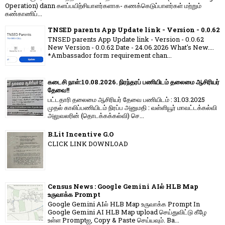
Operation) dann களப்பயிற்சியாளர்களாக- கணக்கெடுப்பாளர்கள் மற்றும்
கண்காணிப்...
TNSED parents App Update link - Version - 0.0.62
TNSED parents App Update link - Version - 0.0.62
New Version - 0.0.62 Date - 24.06.2026 What's New....
*Ambassador form requirement chan...
கடைசி நாள்:10.08.2026. நிரந்தரப் பணியிடம் தலைமை ஆசிரியர்
தேவை!!
பட்டதாரி தலைமை ஆசிரியர் தேவை பணியிடம் : 31.03.2025
முதல் காலிப்பணியிடம் நிரப்ப அனுமதி : வள்ளியூர் மாவட்டக்கல்வி
அலுவலரின் (தொடக்கக்கல்வி) செ...
B.Lit Incentive G.O
CLICK LINK DOWNLOAD
Census News : Google Gemini AIல் HLB Map
உருவாக்க Prompt
Google Gemini AIல் HLB Map உருவாக்க Prompt In
Google Gemini AI HLB Map upload செய்துவிட்டு கீழே
உள்ள Promptஐ, Copy & Paste செய்யவும். Ba...