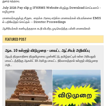
துறை உத்தரவு
July 2026 Pay slip ஐ IFHRMS Website லிருந்து Download செய்யலாம் -
வழிமுறை
மாணவர்களுக்கு சீருடை தைக்க அளவு எடுக்க மாணவர்கள் விபரங்களை EMIS
ல் பதிவேற்றம் செய்தல் -- Director Proceedings
ஆசிரியர்கள் கண்டித்ததாக கூறி விபரீத முடிவெடுத்த பள்ளி மாணவிகள்
FEATURED POST
ஆக. 10 உள்ளூர் விடுமுறை - மாவட்ட ஆட்சியர் அறிவிப்பு
ஆடித் திருவாதிரை திருவிழாவை முன்னிட்டு, தமிழ்நாட்டில் உள்ள அரியலூர்
மாவட்டத்திற்கு ஆகஸ்ட் 10 அன்று மாவட்ட நிர்வாகத்தால் உள்ளூர் விடுமுறை
அறி...