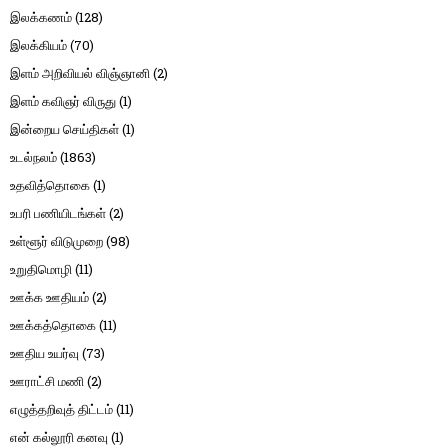
இலக்கணம்
(128)
இலக்கியம்
(70)
இளம் அறிவியல் விஞ்ஞானி
(2)
இளம் கவிஞர் விருது
(1)
இன்றைய செய்திகள்
(1)
உடல்நலம்
(1863)
உதவித்தொகை
(1)
உபரி பணியிடங்கள்
(2)
உள்ளூர் விடுமுறை
(98)
உறுதிமொழி
(11)
ஊக்க ஊதியம்
(2)
ஊக்கத்தொகை
(11)
ஊதிய உயர்வு
(73)
ஊராட்சி மணி
(2)
எழுத்தறிவுத் திட்டம்
(11)
என் கல்லூரி கனவு
(1)