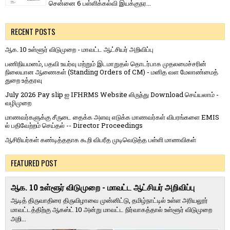
சென்னை 6 பள்ளிக்கல்வி இயக்குநர...
RECENT POSTS
ஆக. 10 உள்ளூர் விடுமுறை - மாவட்ட ஆட்சியர் அறிவிப்பு
பணிநியமனம், பதவி உயர்வு மற்றும் இடமாறுதல் தொடர்பாக முதலமைச்சரின்
நிலையான ஆணைகள் (Standing Orders of CM) - மனித வள மேலாண்மைத்
துறை உத்தரவு
July 2026 Pay slip ஐ IFHRMS Website லிருந்து Download செய்யலாம் -
வழிமுறை
மாணவர்களுக்கு சீருடை தைக்க அளவு எடுக்க மாணவர்கள் விபரங்களை EMIS
ல் பதிவேற்றம் செய்தல் -- Director Proceedings
ஆசிரியர்கள் கண்டித்ததாக கூறி விபரீத முடிவெடுத்த பள்ளி மாணவிகள்
FEATURED POST
ஆக. 10 உள்ளூர் விடுமுறை - மாவட்ட ஆட்சியர் அறிவிப்பு
ஆடித் திருவாதிரை திருவிழாவை முன்னிட்டு, தமிழ்நாட்டில் உள்ள அரியலூர்
மாவட்டத்திற்கு ஆகஸ்ட் 10 அன்று மாவட்ட நிர்வாகத்தால் உள்ளூர் விடுமுறை
அறி...