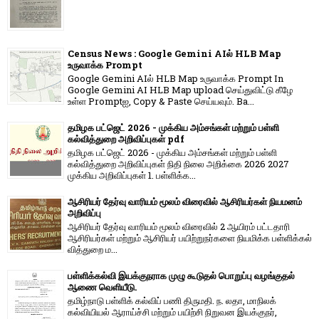
Census News : Google Gemini AIல் HLB Map
உருவாக்க Prompt
Google Gemini AIல் HLB Map உருவாக்க Prompt In
Google Gemini AI HLB Map upload செய்துவிட்டு கீழே
உள்ள Promptஐ, Copy & Paste செய்யவும். Ba...
தமிழக பட்ஜெட் 2026 - முக்கிய அம்சங்கள் மற்றும் பள்ளி
கல்வித்துறை அறிவிப்புகள் pdf
தமிழக பட்ஜெட் 2026 - முக்கிய அம்சங்கள் மற்றும் பள்ளி
கல்வித்துறை அறிவிப்புகள் நிதி நிலை அறிக்கை 2026 2027
முக்கிய அறிவிப்புகள் 1. பள்ளிக்க...
ஆசிரியர் தேர்வு வாரியம் மூலம் விரைவில் ஆசிரியர்கள் நியமனம்
அறிவிப்பு
ஆசிரியர் தேர்வு வாரி​யம் மூலம் விரை​வில் 2 ஆயிரம் பட்​ட​தாரி
ஆசிரியர்​கள் மற்​றும் ஆசிரியர் பயிற்றுநர்​களை நியமிக்க பள்​ளிக்​கல்​
வித்​துறை ம...
பள்ளிக்கல்வி இயக்குநராக முழு கூடுதல் பொறுப்பு வழங்குதல்
ஆணை வெளியீடு.
தமிழ்நாடு பள்ளிக் கல்விப் பணி திருமதி. ந. லதா, மாநிலக்
கல்வியியல் ஆராய்ச்சி மற்றும் பயிற்சி நிறுவன இயக்குநர்,