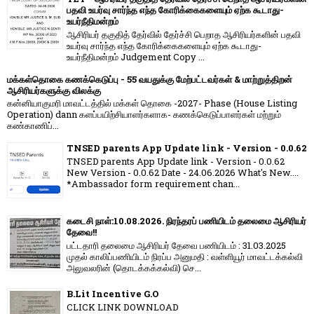
பதவி உயர்வு சார்ந்த எந்த கோரிக்கைகளையும் ஏற்க கூடாது-
உயர்நீதிமன்றம்
ஆசிரியர் தகுதித் தேர்வில் தேர்ச்சி பெறாத ஆசிரியர்களின் பதவி
உயர்வு சார்ந்த எந்த கோரிக்கைகளையும் ஏற்க கூடாது-
உயர்நீதிமன்றம் Judgement Copy ...
மக்கள்தொகை கணக்கெடுப்பு - 55 வயதுக்கு மேற்பட்டவர்கள் & மாற்றுத்திறன்
ஆசிரியர்களுக்கு விலக்கு
கன்னியாகுமரி மாவட்டத்தில் மக்கள் தொகை -2027- Phase (House Listing
Operation) dann களப்பயிற்சியாளர்களாக- கணக்கெடுப்பாளர்கள் மற்றும்
கண்காணிப்...
TNSED parents App Update link - Version - 0.0.62
TNSED parents App Update link - Version - 0.0.62
New Version - 0.0.62 Date - 24.06.2026 What's New....
*Ambassador form requirement chan...
கடைசி நாள்:10.08.2026. நிரந்தரப் பணியிடம் தலைமை ஆசிரியர்
தேவை!!
பட்டதாரி தலைமை ஆசிரியர் தேவை பணியிடம் : 31.03.2025
முதல் காலிப்பணியிடம் நிரப்ப அனுமதி : வள்ளியூர் மாவட்டக்கல்வி
அலுவலரின் (தொடக்கக்கல்வி) செ...
B.Lit Incentive G.O
CLICK LINK DOWNLOAD