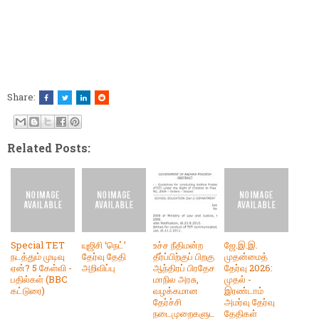
Share:
Related Posts:
Special TET
யுஜிசி ‘நெட்’
உச்ச நீதிமன்ற
ஜே.இ.இ.
நடத்தும் முடிவு
தேர்வு தேதி
தீர்ப்பிற்குப் பிறகு
முதன்மைத்
ஏன்? 5 கேள்வி -
அறிவிப்பு
ஆந்திரப் பிரதேச
தேர்வு 2026:
பதில்கள் (BBC
மாநில அரசு,
முதல் -
கட்டுரை)
வழக்கமான
இரண்டாம்
தேர்ச்சி
அமர்வு தேர்வு
நடைமுறைகளுட
தேதிகள்