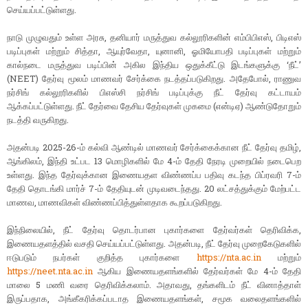
செய்யப்பட்டுள்ளது.
நாடு முழுவதும் உள்ள அரசு, தனியார் மருத்துவ கல்லூரிகளின் எம்பிபிஎஸ், பிடிஎஸ்
படிப்புகள் மற்றும் சித்தா, ஆயுர்வேதா, யுனானி, ஓமியோபதி படிப்புகள் மற்றும்
கால்நடை மருத்துவ படிப்பின் அகில இந்திய ஒதுக்கீட்டு இடங்களுக்கு ‘நீட்’
(NEET) தேர்வு மூலம் மாணவர் சேர்க்கை நடத்தப்படுகிறது. அதேபோல், ராணுவ
நர்சிங் கல்லூரிகளில் பிஎஸ்சி நர்சிங் படிப்புக்கு நீட் தேர்வு கட்டாயம்
ஆக்கப்பட்டுள்ளது. நீட் தேர்வை தேசிய தேர்வுகள் முகமை (என்டிஏ) ஆண்டுதோறும்
நடத்தி வருகிறது.
அதன்படி 2025-26-ம் கல்வி ஆண்டில் மாணவர் சேர்க்கைக்கான நீட் தேர்வு தமிழ்,
ஆங்கிலம், இந்தி உட்பட 13 மொழிகளில் மே 4-ம் தேதி நேரடி முறையில் நடைபெற
உள்ளது. இந்த தேர்வுக்கான இணையதள விண்ணப்ப பதிவு கடந்த பிப்ரவரி 7-ம்
தேதி தொடங்கி மார்ச் 7-ம் தேதியுடன் முடிவடைந்தது. 20 லட்சத்துக்கும் மேற்பட்ட
மாணவ, மாணவிகள் விண்ணப்பித்துள்ளதாக கூறப்படுகிறது.
இந்நிலையில், நீட் தேர்வு தொடர்பான புகார்களை தேர்வர்கள் தெரிவிக்க,
இணையதளத்தில் வசதி செய்யப்பட்டுள்ளது. அதன்படி, நீட் தேர்வு முறைகேடுகளில்
ஈடுபடும் நபர்கள் குறித்த புகார்களை
https://nta.ac.in
மற்றும்
https://neet.nta.ac.in
ஆகிய இணையதளங்களில் தேர்வர்கள் மே 4-ம் தேதி
மாலை 5 மணி வரை தெரிவிக்கலாம். அதாவது, தங்களிடம் நீட் வினாத்தாள்
இருப்பதாக, அங்கீகரிக்கப்படாத இணையதளங்கள், சமூக வலைதளங்களில்