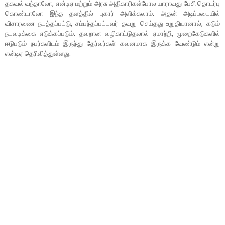
தகவல் வந்தாலோ, என்டிஏ மற்றும் அரசு அதிகாரிகள்போல யாராவது பேசி தொடர்பு
கொண்டாலோ இந்த தளத்தில் புகார் அளிக்கலாம். அதன் அடிப்படையில்
விசாரணை நடத்தப்பட்டு, சம்பந்தப்பட்டவர் தவறு செய்தது உறுதியானால், கடும்
நடவடிக்கை எடுக்கப்படும். தவறான வழிகாட்டுதலால் ஏமாற்றி, முறைகேடுகளில்
ஈடுபடும் நபர்களிடம் இருந்து தேர்வர்கள் கவனமாக இருக்க வேண்டும் என்று
என்டிஏ தெரிவித்துள்ளது.