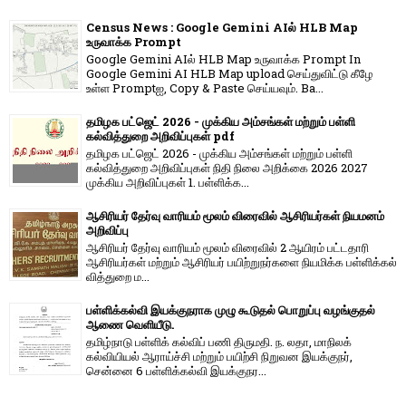
Census News : Google Gemini AIல் HLB Map
உருவாக்க Prompt
Google Gemini AIல் HLB Map உருவாக்க Prompt In
Google Gemini AI HLB Map upload செய்துவிட்டு கீழே
உள்ள Promptஐ, Copy & Paste செய்யவும். Ba...
தமிழக பட்ஜெட் 2026 - முக்கிய அம்சங்கள் மற்றும் பள்ளி
கல்வித்துறை அறிவிப்புகள் pdf
தமிழக பட்ஜெட் 2026 - முக்கிய அம்சங்கள் மற்றும் பள்ளி
கல்வித்துறை அறிவிப்புகள் நிதி நிலை அறிக்கை 2026 2027
முக்கிய அறிவிப்புகள் 1. பள்ளிக்க...
ஆசிரியர் தேர்வு வாரியம் மூலம் விரைவில் ஆசிரியர்கள் நியமனம்
அறிவிப்பு
ஆசிரியர் தேர்வு வாரி​யம் மூலம் விரை​வில் 2 ஆயிரம் பட்​ட​தாரி
ஆசிரியர்​கள் மற்​றும் ஆசிரியர் பயிற்றுநர்​களை நியமிக்க பள்​ளிக்​கல்​
வித்​துறை ம...
பள்ளிக்கல்வி இயக்குநராக முழு கூடுதல் பொறுப்பு வழங்குதல்
ஆணை வெளியீடு.
தமிழ்நாடு பள்ளிக் கல்விப் பணி திருமதி. ந. லதா, மாநிலக்
கல்வியியல் ஆராய்ச்சி மற்றும் பயிற்சி நிறுவன இயக்குநர்,
சென்னை 6 பள்ளிக்கல்வி இயக்குநர...