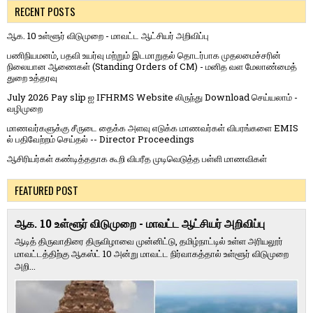
RECENT POSTS
ஆக. 10 உள்ளூர் விடுமுறை - மாவட்ட ஆட்சியர் அறிவிப்பு
பணிநியமனம், பதவி உயர்வு மற்றும் இடமாறுதல் தொடர்பாக முதலமைச்சரின்
நிலையான ஆணைகள் (Standing Orders of CM) - மனித வள மேலாண்மைத்
துறை உத்தரவு
July 2026 Pay slip ஐ IFHRMS Website லிருந்து Download செய்யலாம் -
வழிமுறை
மாணவர்களுக்கு சீருடை தைக்க அளவு எடுக்க மாணவர்கள் விபரங்களை EMIS
ல் பதிவேற்றம் செய்தல் -- Director Proceedings
ஆசிரியர்கள் கண்டித்ததாக கூறி விபரீத முடிவெடுத்த பள்ளி மாணவிகள்
FEATURED POST
ஆக. 10 உள்ளூர் விடுமுறை - மாவட்ட ஆட்சியர் அறிவிப்பு
ஆடித் திருவாதிரை திருவிழாவை முன்னிட்டு, தமிழ்நாட்டில் உள்ள அரியலூர்
மாவட்டத்திற்கு ஆகஸ்ட் 10 அன்று மாவட்ட நிர்வாகத்தால் உள்ளூர் விடுமுறை
அறி...