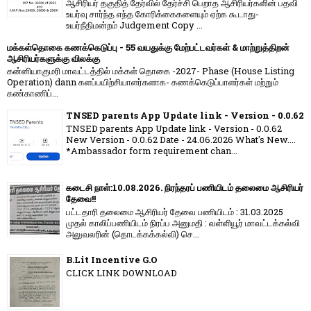
ஆசிரியர் தகுதித் தேர்வில் தேர்ச்சி பெறாத ஆசிரியர்களின் பதவி
உயர்வு சார்ந்த எந்த கோரிக்கைகளையும் ஏற்க கூடாது-
உயர்நீதிமன்றம் Judgement Copy ...
மக்கள்தொகை கணக்கெடுப்பு - 55 வயதுக்கு மேற்பட்டவர்கள் & மாற்றுத்திறன்
ஆசிரியர்களுக்கு விலக்கு
கன்னியாகுமரி மாவட்டத்தில் மக்கள் தொகை -2027- Phase (House Listing
Operation) dann களப்பயிற்சியாளர்களாக- கணக்கெடுப்பாளர்கள் மற்றும்
கண்காணிப்...
TNSED parents App Update link - Version - 0.0.62
TNSED parents App Update link - Version - 0.0.62
New Version - 0.0.62 Date - 24.06.2026 What's New....
*Ambassador form requirement chan...
கடைசி நாள்:10.08.2026. நிரந்தரப் பணியிடம் தலைமை ஆசிரியர்
தேவை!!
பட்டதாரி தலைமை ஆசிரியர் தேவை பணியிடம் : 31.03.2025
முதல் காலிப்பணியிடம் நிரப்ப அனுமதி : வள்ளியூர் மாவட்டக்கல்வி
அலுவலரின் (தொடக்கக்கல்வி) செ...
B.Lit Incentive G.O
CLICK LINK DOWNLOAD