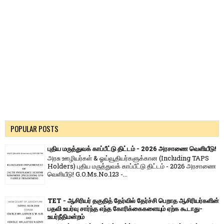
POPULAR POSTS
புதிய மருத்துவக் காப்பீட்டு திட்டம் - 2026 அரசாணை வெளியீடு!
அரசு ஊழியர்கள் & ஓய்வூதியர்களுக்கான (Including TAPS
Holders) புதிய மருத்துவக் காப்பீட்டு திட்டம் - 2026 அரசாணை
வெளியீடு! G.O.Ms.No.123 -...
TET - ஆசிரியர் தகுதித் தேர்வில் தேர்ச்சி பெறாத ஆசிரியர்களின்
பதவி உயர்வு சார்ந்த எந்த கோரிக்கைகளையும் ஏற்க கூடாது-
உயர்நீதிமன்றம்