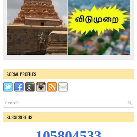
SOCIAL PROFILES
SUBSCRIBE US
1
0
5
8
0
4
5
3
4