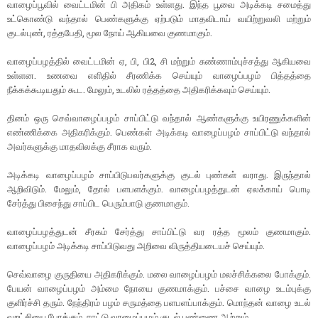
வாழைப்பூவில் வைட்டமின் பி அதிகம் உள்ளது. இந்த பூவை அடிக்கடி சமைத்து
உட்கொண்டு வந்தால் பெண்களுக்கு ஏற்படும் மாதவிடாய் வயிற்றுவலி மற்றும்
குடல்புண், ரத்தபேதி, மூல நோய் ஆகியவை குணமாகும்.
வாழைப்பழத்தில் வைட்டமின் ஏ, பி, பி2, சி மற்றும் சுண்ணாம்புச்சத்து ஆகியவை
உள்ளன. உணவை எளிதில் சீரணிக்க செய்யும் வாழைப்பழம் பித்தத்தை
நீக்கக்கூடியதும் கூட. மேலும், உடலில் ரத்தத்தை அதிகரிக்கவும் செய்யும்.
தினம் ஒரு செவ்வாழைப்பழம் சாப்பிட்டு வந்தால் ஆண்களுக்கு உயிரணுக்களின்
எண்ணிக்கை அதிகரிக்கும். பெண்கள் அடிக்கடி வாழைப்பழம் சாப்பிட்டு வந்தால்
அவர்களுக்கு மாதவிலக்கு சீராக வரும்.
அடிக்கடி வாழைப்பழம் சாப்பிடுபவர்களுக்கு குடல் புண்கள் வராது. இருந்தால்
ஆறிவிடும். மேலும், தோல் பளபளக்கும். வாழைப்பழத்துடன் ஏலக்காய் பொடி
சேர்த்து பிசைந்து சாப்பிட பெரும்பாடு குணமாகும்.
வாழைப்பழத்துடன் சீரகம் சேர்த்து சாப்பிட்டு வர ரத்த மூலம் குணமாகும்.
வாழைப்பழம் அடிக்கடி சாப்பிடுவது அறிவை விருத்தியடையச் செய்யும்.
செவ்வாழை குருதியை அதிகரிக்கும். மலை வாழைப்பழம் மலச்சிக்கலை போக்கும்.
பேயன் வாழைப்பழம் அம்மை நோயை குணமாக்கும். பச்சை வாழை உடம்புக்கு
குளிர்ச்சி தரும். நேந்திரம் பழம் சருமத்தை பளபளப்பாக்கும். மொந்தன் வாழை உடல்
வறட்சியை போக்கும். நாட்டு வாழைப்பழம் குடல் புண்ணை ஆற்றும்.