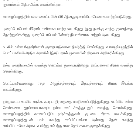
குணங்கள் அதிசயிக்க வைக்கின்றன.
வாழைப்பழத்தில் உள்ள வைட்டமின் பி6 ஆனது டிரைப்டோபெனாக மாற்றப்படுகிறது.
டிரைப்டோபென் சீரோடோனினாக மாற்றமடைகிறது. இது நமக்கு சாந்த குணத்தை
தோற்றுவிக்கிறது. டிரைப்டோபென் பின்னர் நியாசினாக மாற்றம் அடைகிறது.
உடலில் உள்ள ஹோர்மோன் குறைபாடுகளை நிவர்த்தி செய்கிறது. வாழைப்பழத்தில்
பொட்டாசியம் அதிக அளவில் இருப்பதால் மூளையின் திறனை அதிகரிக்கிறது.
நல்ல மனநிலையில் வைத்து கொள்ள துணைபுரிகிறது. நரம்புகளை சீராக வைத்து
கொள்கிறது.
பொட்டாசியமானது ரத்த அழுத்தத்தையும் இதயத்தையும் சீராக இயங்க
வைக்கிறது.
நம்முடைய உடலில் சுரக்க கூடிய திரவத்தை சமநிலைப்படுத்துகிறது. உடம்பில் உள்ள
செல்களை தூய்மையாகவும் நல்ல ஊட்டச்சத்துடனும் வைத்து கொள்கிறது.
வாழைப்பழத்தில் காணப்படும் நார்ச்சத்துகள் குடலை சீராக வைக்கிறது.
வாழைப்பழத்துடன் பால் கலந்து சாப்பிட்டாலோ அல்லது தேன் கலந்து
சாப்பிட்டாலோ அவை வயிற்று சம்பந்தமான நோய்களை குறைக்கிறது.