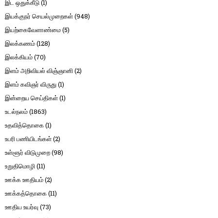
இட ஒதுக்கீடு
(1)
இயக்குநர் செயல்முறைகள்
(948)
இயற்கைவேளாண்மை
(5)
இலக்கணம்
(128)
இலக்கியம்
(70)
இளம் அறிவியல் விஞ்ஞானி
(2)
இளம் கவிஞர் விருது
(1)
இன்றைய செய்திகள்
(1)
உடல்நலம்
(1863)
உதவித்தொகை
(1)
உபரி பணியிடங்கள்
(2)
உள்ளூர் விடுமுறை
(98)
உறுதிமொழி
(11)
ஊக்க ஊதியம்
(2)
ஊக்கத்தொகை
(11)
ஊதிய உயர்வு
(73)