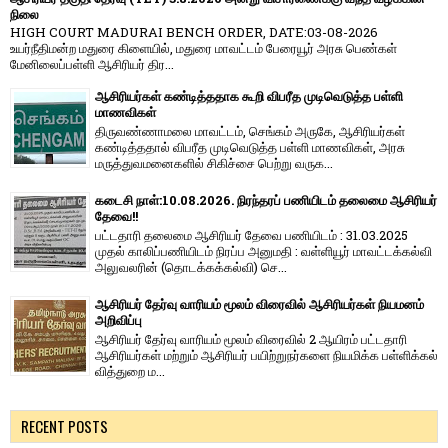
நிலை
HIGH COURT MADURAI BENCH ORDER, DATE:03-08-2026
உயர்நீதிமன்ற மதுரை கிளையில், மதுரை மாவட்டம் பேரையூர் அரசு பெண்கள்
மேனிலைப்பள்ளி ஆசிரியர் திர...
ஆசிரியர்கள் கண்டித்ததாக கூறி விபரீத முடிவெடுத்த பள்ளி
மாணவிகள்
திருவண்ணாமலை மாவட்டம், செங்கம் அருகே, ஆசிரியர்கள்
கண்டித்ததால் விபரீத முடிவெடுத்த பள்ளி மாணவிகள், அரசு
மருத்துவமனைகளில் சிகிச்சை பெற்று வருக...
கடைசி நாள்:10.08.2026. நிரந்தரப் பணியிடம் தலைமை ஆசிரியர்
தேவை!!
பட்டதாரி தலைமை ஆசிரியர் தேவை பணியிடம் : 31.03.2025
முதல் காலிப்பணியிடம் நிரப்ப அனுமதி : வள்ளியூர் மாவட்டக்கல்வி
அலுவலரின் (தொடக்கக்கல்வி) செ...
ஆசிரியர் தேர்வு வாரியம் மூலம் விரைவில் ஆசிரியர்கள் நியமனம்
அறிவிப்பு
ஆசிரியர் தேர்வு வாரி​யம் மூலம் விரை​வில் 2 ஆயிரம் பட்​ட​தாரி
ஆசிரியர்​கள் மற்​றும் ஆசிரியர் பயிற்றுநர்​களை நியமிக்க பள்​ளிக்​கல்​
வித்​துறை ம...
RECENT POSTS