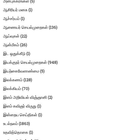
அன்புக்கரங்கள்
(5)
ஆசிரியர் மனசு
(1)
ஆச்சர்யம்
(1)
ஆணையர் செயல்முறைகள்
(136)
ஆய்வுகள்
(22)
ஆன்மீகம்
(26)
இட ஒதுக்கீடு
(1)
இயக்குநர் செயல்முறைகள்
(948)
இயற்கைவேளாண்மை
(5)
இலக்கணம்
(128)
இலக்கியம்
(70)
இளம் அறிவியல் விஞ்ஞானி
(2)
இளம் கவிஞர் விருது
(1)
இன்றைய செய்திகள்
(1)
உடல்நலம்
(1863)
உதவித்தொகை
(1)