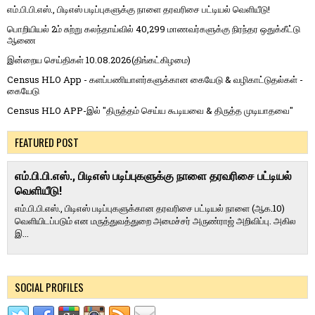
எம்.பி.பி.எஸ்., பிடிஎஸ் படிப்புகளுக்கு நாளை தரவரிசை பட்டியல் வெளியீடு!
பொறியியல் 2ம் சுற்று கலந்தாய்வில் 40,299 மாணவர்களுக்கு நிரந்தர ஒதுக்கீட்டு
ஆணை
இன்றைய செய்திகள் 10.08.2026(திங்கட்கிழமை)
Census HLO App - களப்பணியாளர்களுக்கான கையேடு & வழிகாட்டுதல்கள் -
கையேடு
Census HLO APP-இல் "திருத்தம் செய்ய கூடியவை & திருத்த முடியாதவை"
FEATURED POST
எம்.பி.பி.எஸ்., பிடிஎஸ் படிப்புகளுக்கு நாளை தரவரிசை பட்டியல்
வெளியீடு!
எம்.பி.பி.எஸ்., பிடிஎஸ் படிப்புகளுக்கான தரவரிசை பட்டியல் நாளை (ஆக.10)
வெளியிடப்படும் என மருத்துவத்துறை அமைச்சர் அருண்ராஜ் அறிவிப்பு. அகில
இ...
SOCIAL PROFILES