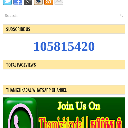
SUBSCRIBE US
1
0
5
8
1
5
4
2
0
TOTAL PAGEVIEWS
THAMIZHKADAL WHATSAPP CHANNEL