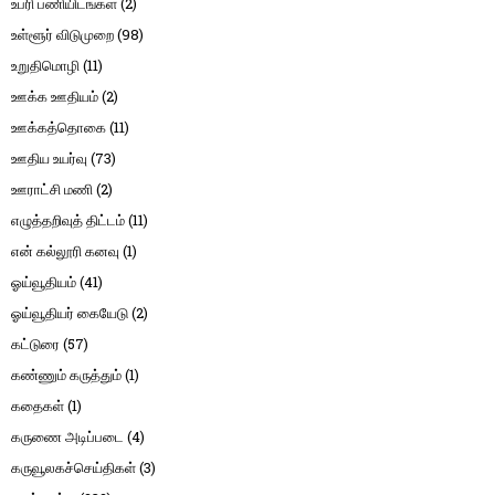
உபரி பணியிடங்கள்
(2)
உள்ளூர் விடுமுறை
(98)
உறுதிமொழி
(11)
ஊக்க ஊதியம்
(2)
ஊக்கத்தொகை
(11)
ஊதிய உயர்வு
(73)
ஊராட்சி மணி
(2)
எழுத்தறிவுத் திட்டம்
(11)
என் கல்லூரி கனவு
(1)
ஓய்வூதியம்
(41)
ஓய்வூதியர் கையேடு
(2)
கட்டுரை
(57)
கண்ணும் கருத்தும்
(1)
கதைகள்
(1)
கருணை அடிப்படை
(4)
கருவூலகச்செய்திகள்
(3)