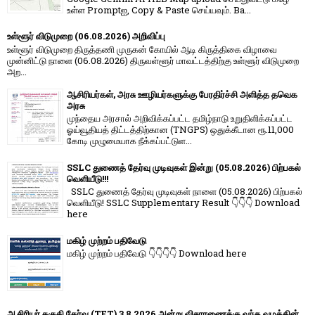
உள்ள Promptஐ, Copy & Paste செய்யவும். Ba...
உள்ளூர் விடுமுறை (06.08.2026) அறிவிப்பு
உள்ளூர் விடுமுறை திருத்தணி முருகன் கோயில் ஆடி கிருத்திகை விழாவை
முன்னிட்டு நாளை (06.08.2026) திருவள்ளூர் மாவட்டத்திற்கு உள்ளூர் விடுமுறை
அற...
ஆசிரியர்கள், அரசு ஊழியர்களுக்கு பேரதிர்ச்சி அளித்த தவெக
அரசு
முந்தைய அரசால் அறிவிக்கப்பட்ட தமிழ்நாடு உறுதிளிக்கப்பட்ட
ஓய்வூதியத் திட்டத்திற்கான (TNGPS) ஒதுக்கீடான ரூ.11,000
கோடி முழுமையாக நீக்கப்பட்டுள...
SSLC துணைத் தேர்வு முடிவுகள் இன்று (05.08.2026) பிற்பகல்
வெளியீடு!!!
SSLC துணைத் தேர்வு முடிவுகள் நாளை (05.08.2026) பிற்பகல்
வெளியீடு! SSLC Supplementary Result 👇👇👇 Download
here
மகிழ் முற்றம் பதிவேடு
மகிழ் முற்றம் பதிவேடு 👇👇👇👇 Download here
ஆசிரியர் தகுதி தேர்வு (TET) 3.8.2026 அன்று விசாரணைக்கு வந்த வழக்கின்