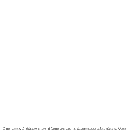
அரசு கலை, அறிவியல் கல்லூரி சேர்க்கைக்கான விண்ணப்பப் பதிவு நிறைவு பெற்ற