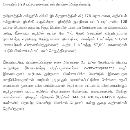
நிலையில் 1.98 லட்சம் மாணவர்கள் விண்ணப்பித்துள்ளனர்.
தமிழகத்தில் கல்லூரிக் கல்வி இயக்குநரகத்தின் கீழ் 176 அரசு கலை, அறிவியல்
கல்லூரிகள் இயங்கி வருகின்றன. இவற்றில் இளநிலை பட்டப் படிப்புகளில் 1.25
லட்சம் இடங்கள் உள்ளன. இந்த இடங்களில் மாணவர் சேர்க்கைக்கான விண்ணப்பப்
பதிவு, இணைய வழியில் கடந்த மே 7-ம் தேதி தொடங்கி விறுவிறுப்பாக
நடைபெற்று வருகிறது. நேற்று மாலை நிலவரப்படி மொத்தம் 1 லட்சத்து 98,263
மாணவர்கள் விண்ணப்பித்துள்ளனர். அதில் 1 லட்சத்து 57,093 மாணவர்கள்
மட்டும் விண்ணப்பக் கட்டணம் செலுத்தியுள்ளனர்.
இதனிடையே, விண்ணப்பிக்கும் கால அவகாசம் மே 27-ம் தேதியுடன் நிறைவு
பெறுகிறது. இதையடுத்து விருப்பமுள்ளவர்கள் /www.tngasa.in/ எனும்
இணையதளம் வழியாக துரிதமாக விண்ணப்பிக்க வேண்டும். இணையதள
வசதியில்லாதவர்கள் மாநிலம் முழுவதும் அமைக்கப்பட்டுள்ள சேர்க்கை உதவி
மையங்கள் மூலமாக விண்ணப்பிக்கலாம். இதற்கான கட்டணம், விண்ணப்பிக்கும்
வழிமுறைகள் உட்பட கூடுதல் விவரங்களை மேற்கண்ட வலைதளத்தில் அறிந்து
கொள்ளலாம். ஏதேனும் சந்தேகம் இருப்பின் 044–24343106/24342911 ஆகிய
எண்களில் தொடர்பு கொண்டு விளக்கம் பெறலாம் என்று துறை அதிகாரிகள்
தெரிவித்தனர்.