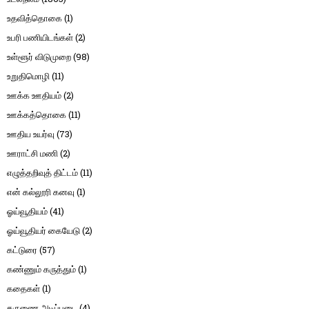
உதவித்தொகை
(1)
உபரி பணியிடங்கள்
(2)
உள்ளூர் விடுமுறை
(98)
உறுதிமொழி
(11)
ஊக்க ஊதியம்
(2)
ஊக்கத்தொகை
(11)
ஊதிய உயர்வு
(73)
ஊராட்சி மணி
(2)
எழுத்தறிவுத் திட்டம்
(11)
என் கல்லூரி கனவு
(1)
ஓய்வூதியம்
(41)
ஓய்வூதியர் கையேடு
(2)
கட்டுரை
(57)
கண்ணும் கருத்தும்
(1)
கதைகள்
(1)
கருணை அடிப்படை
(4)