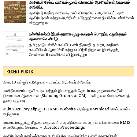
ஆசிரியர் தேர்வு வாரியம் மூலம் விரைவில் ஆசிரியர்கள் நியமனம்
அறிவிப்பு
ஆசிரியர் தேர்வு வாரி​யம் மூலம் விரை​வில் 2 ஆயிரம் பட்​ட​தாரி
ஆசிரியர்​கள் மற்​றும் ஆசிரியர் பயிற்றுநர்​களை நியமிக்க பள்​ளிக்​கல்​
வித்​துறை ம...
பள்ளிக்கல்வி இயக்குநராக முழு கூடுதல் பொறுப்பு வழங்குதல்
ஆணை வெளியீடு.
தமிழ்நாடு பள்ளிக் கல்விப் பணி திருமதி. ந. லதா, மாநிலக்
கல்வியியல் ஆராய்ச்சி மற்றும் பயிற்சி நிறுவன இயக்குநர்,
சென்னை 6 பள்ளிக்கல்வி இயக்குநர...
RECENT POSTS
ஆக. 10 உள்ளூர் விடுமுறை - மாவட்ட ஆட்சியர் அறிவிப்பு
பணிநியமனம், பதவி உயர்வு மற்றும் இடமாறுதல் தொடர்பாக முதலமைச்சரின்
நிலையான ஆணைகள் (Standing Orders of CM) - மனித வள மேலாண்மைத்
துறை உத்தரவு
July 2026 Pay slip ஐ IFHRMS Website லிருந்து Download செய்யலாம் -
வழிமுறை
மாணவர்களுக்கு சீருடை தைக்க அளவு எடுக்க மாணவர்கள் விபரங்களை EMIS
ல் பதிவேற்றம் செய்தல் -- Director Proceedings
ஆசிரியர்கள் கண்டித்ததாக கூறி விபரீத முடிவெடுத்த பள்ளி மாணவிகள்