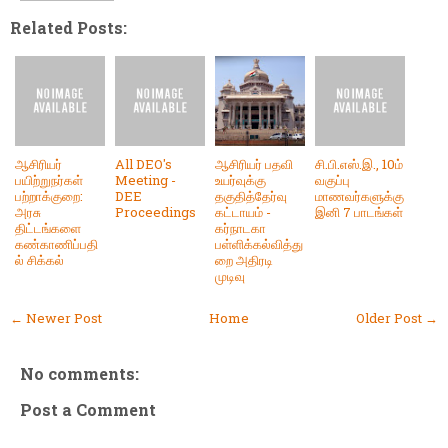
Related Posts:
ஆசிரியர்
All DEO's
ஆசிரியர் பதவி
சி.பி.எஸ்.இ., 10ம்
பயிற்றுநர்கள்
Meeting -
உயர்வுக்கு
வகுப்பு
பற்றாக்குறை:
DEE
தகுதித்தேர்வு
மாணவர்களுக்கு
அரசு
Proceedings
கட்டாயம் -
இனி 7 பாடங்கள்
திட்டங்களை
கர்நாடகா
கண்காணிப்பதி
பள்ளிக்கல்வித்து
ல் சிக்கல்
றை அதிரடி
முடிவு
← Newer Post
Home
Older Post →
No comments:
Post a Comment