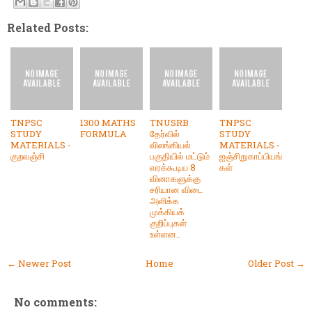
Related Posts:
TNPSC
1300 MATHS
TNUSRB
TNPSC
STUDY
FORMULA
தேர்வில்
STUDY
MATERIALS -
விலங்கியல்
MATERIALS -
குறவஞ்சி
பகுதியில் மட்டும்
ஐஞ்சிறுகாப்பியங்
வரக்கூடிய 8
கள்
வினாகளுக்கு
சரியான விடை
அளிக்க
முக்கியக்
குறிப்புகள்
உள்ளன..
← Newer Post
Home
Older Post →
No comments: