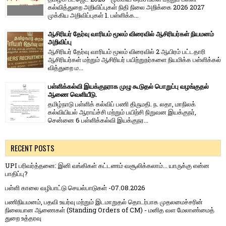
கல்வித்துறை அறிவிப்புகள் நிதி நிலை அறிக்கை 2026 2027
முக்கிய அறிவிப்புகள் 1. பள்ளிக்க...
ஆசிரியர் தேர்வு வாரியம் மூலம் விரைவில் ஆசிரியர்கள் நியமனம்
அறிவிப்பு
ஆசிரியர் தேர்வு வாரி​யம் மூலம் விரை​வில் 2 ஆயிரம் பட்​ட​தாரி
ஆசிரியர்​கள் மற்​றும் ஆசிரியர் பயிற்றுநர்​களை நியமிக்க பள்​ளிக்​கல்​
வித்​துறை ம...
பள்ளிக்கல்வி இயக்குநராக முழு கூடுதல் பொறுப்பு வழங்குதல்
ஆணை வெளியீடு.
தமிழ்நாடு பள்ளிக் கல்விப் பணி திருமதி. ந. லதா, மாநிலக்
கல்வியியல் ஆராய்ச்சி மற்றும் பயிற்சி நிறுவன இயக்குநர்,
சென்னை 6 பள்ளிக்கல்வி இயக்குநர...
RECENT POSTS
UPI பரிவர்த்தனை: இனி வங்கிகள் கட்டணம் வசூலிக்கலாம்... யாருக்கு என்ன
பாதிப்பு?
பள்ளி காலை வழிபாட்டு செயல்பாடுகள் -07.08.2026
பணிநியமனம், பதவி உயர்வு மற்றும் இடமாறுதல் தொடர்பாக முதலமைச்சரின்
நிலையான ஆணைகள் (Standing Orders of CM) - மனித வள மேலாண்மைத்
துறை உத்தரவு