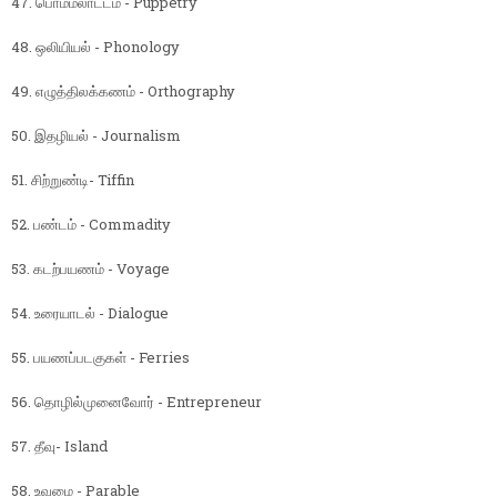
47. பொம்மலாட்டம் - Puppetry
48. ஒலியியல் - Phonology
49. எழுத்திலக்கணம் - Orthography
50. இதழியல் - Journalism
51. சிற்றுண்டி- Tiffin
52. பண்டம் - Commadity
53. கடற்பயணம் - Voyage
54. உரையாடல் - Dialogue
55. பயணப்படகுகள் - Ferries
56. தொழில்முனைவோர் - Entrepreneur
57. தீவு- Island
58. உவமை - Parable