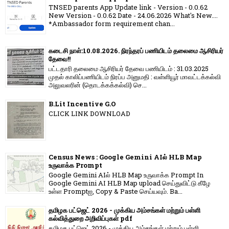
TNSED parents App Update link - Version - 0.0.62
New Version - 0.0.62 Date - 24.06.2026 What's New....
*Ambassador form requirement chan...
கடைசி நாள்:10.08.2026. நிரந்தரப் பணியிடம் தலைமை ஆசிரியர்
தேவை!!
பட்டதாரி தலைமை ஆசிரியர் தேவை பணியிடம் : 31.03.2025
முதல் காலிப்பணியிடம் நிரப்ப அனுமதி : வள்ளியூர் மாவட்டக்கல்வி
அலுவலரின் (தொடக்கக்கல்வி) செ...
B.Lit Incentive G.O
CLICK LINK DOWNLOAD
Census News : Google Gemini AIல் HLB Map
உருவாக்க Prompt
Google Gemini AIல் HLB Map உருவாக்க Prompt In
Google Gemini AI HLB Map upload செய்துவிட்டு கீழே
உள்ள Promptஐ, Copy & Paste செய்யவும். Ba...
தமிழக பட்ஜெட் 2026 - முக்கிய அம்சங்கள் மற்றும் பள்ளி
கல்வித்துறை அறிவிப்புகள் pdf
தமிழக பட்ஜெட் 2026 - முக்கிய அம்சங்கள் மற்றும் பள்ளி