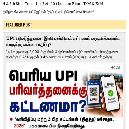
4 & 5th Std - Term 1 - ( Set - 10 ) Lesson Plan - T/M & E/M
தமிழக வேளாண் பட்ஜெட்டில் 'சூப்பர் எல் நினோ' எச்சரிக்கை!
FEATURED POST
UPI பரிவர்த்தனை: இனி வங்கிகள் கட்டணம் வசூலிக்கலாம்...
யாருக்கு என்ன பாதிப்பு?
` யுபிஐ மூலம் ரூ.2,000-க்கு மேல் மேற்​கொள்​ளப்​படும் வணி​கப் பரிவர்த்​தனை​
களுக்கு 0.25% முதல் 0.4% வரை கட்​ட​ணம் (எம்​டிஆர் - வணி​கர் தள்​ளு...