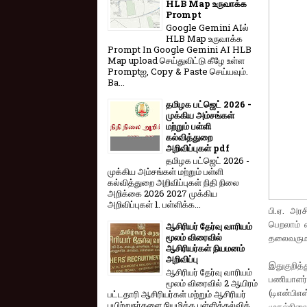
HLB Map உருவாக்க
Prompt
Google Gemini AIல்
HLB Map உருவாக்க
Prompt In Google Gemini AI HLB
Map upload செய்துவிட்டு கீழே உள்ள
Promptஐ, Copy & Paste செய்யவும்.
Ba...
தமிழக பட்ஜெட் 2026 -
முக்கிய அம்சங்கள்
மற்றும் பள்ளி
கல்வித்துறை
அறிவிப்புகள் pdf
தமிழக பட்ஜெட் 2026 -
முக்கிய அம்சங்கள் மற்றும் பள்ளி
கல்வித்துறை அறிவிப்புகள் நிதி நிலை
அறிக்கை 2026 2027 முக்கிய
அறிவிப்புகள் 1. பள்ளிக்க...
பி.ஏ. அரச
பெறலாம் 
ஆசிரியர் தேர்வு வாரியம்
மூலம் விரைவில்
தலைவருமா
ஆசிரியர்கள் நியமனம்
அறிவிப்பு
இதுகுறித்
ஆசிரியர் தேர்வு வாரி​யம்
பணியாளர்
மூலம் விரை​வில் 2 ஆயிரம்
(டிஎன்பிஎ
பட்​ட​தாரி ஆசிரியர்​கள் மற்​றும் ஆசிரியர்
பயிற்றுநர்​களை நியமிக்க பள்​ளிக்​கல்​வித்​
முதல்நிலை