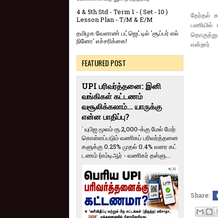
4 & 5th Std - Term 1 - ( Set - 10 )
தேர்தல் க
Lesson Plan - T/M & E/M
பணியில் 
தமிழக வேளாண் பட்ஜெட்டில் 'சூப்பர் எல்
தொகுத்து 
நினோ' எச்சரிக்கை!
என்றார்.
FEATURED POST
UPI பரிவர்த்தனை: இனி
வங்கிகள் கட்டணம்
வசூலிக்கலாம்... யாருக்கு
என்ன பாதிப்பு?
` யுபிஐ மூலம் ரூ.2,000-க்கு மேல் மேற்​
கொள்​ளப்​படும் வணி​கப் பரிவர்த்​தனை​
களுக்கு 0.25% முதல் 0.4% வரை கட்​
ட​ணம் (எம்​டிஆர் - வணி​கர் தள்​ளு...
Share: