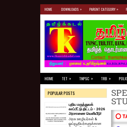
»
»
HOME
DOWNLOADS
PARENT CATEGORY
»
»
»
HOME
TET
TNPSC
TRB
POLI
SPE
POPULAR POSTS
ST
புதிய மருத்துவக்
காப்பீட்டு திட்டம் - 2026
அரசாணை வெளியீடு!
⭕ T
அரசு ஊழியர்கள் &
ஓய்வூதியர்களுக்கான