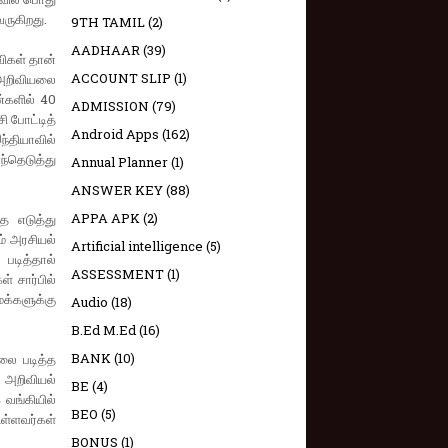
ருகிறது.
9TH TAMIL
(2)
AADHAAR
(39)
விகள் தான்
ACCOUNT SLIP
(1)
 அறிவியலை
ண்களில் 40
ADMISSION
(79)
ி போட்டித்
Android Apps
(162)
்தியாவில்
ந்தெடுத்து
Annual Planner
(1)
ANSWER KEY
(88)
APPA APK
(2)
ை எடுத்து
ம் அரசியல்
Artificial intelligence
(5)
படித்தால்
ASSESSMENT
(1)
் சார்பில்
மக்களுக்கு
Audio
(18)
B.Ed M.Ed
(16)
BANK
(10)
யலை படித்த
் அறிவியல்
BE
(4)
வங்கியில்
BEO
(5)
ள்ளவர்கள்
BONUS
(1)