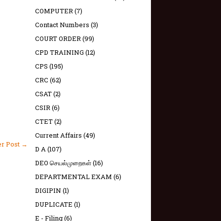
COMPUTER
(7)
Contact Numbers
(3)
COURT ORDER
(99)
CPD TRAINING
(12)
CPS
(195)
CRC
(62)
CSAT
(2)
CSIR
(6)
CTET
(2)
Current Affairs
(49)
er Post →
D A
(107)
DEO செயல்முறைகள்
(16)
DEPARTMENTAL EXAM
(6)
DIGIPIN
(1)
DUPLICATE
(1)
E - Filing
(6)