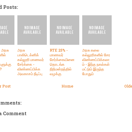
d Posts:
 அரசு
அரசு
RTE 25% -
அரசு கலை
ளில்
பாலிடெக்னிக்
மாணவர்
கல்லூரிகளில் சேர
கல்லூரி மாணவர்
சேர்க்கையினை
விண்ணப்பிக்கலா
ளுக்கு
சேர்க்கை -
தொடங்க
ம் - இந்த நகல்கள்
ா?
விண்ணப்பிக்க
நீதிமன்றத்தில்
மட்டும் இருந்த
அவகாசம் நீடிப்பு
வழக்கு
போதும்
 Post
Home
Old
omments:
 a Comment