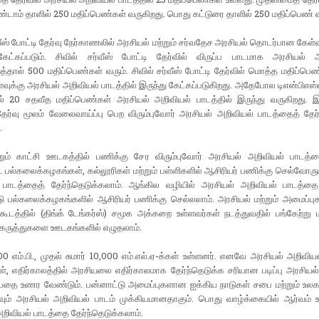
்டாம் தாளில் 250 மதிப்பெண்கள் வருகிறது. பொது கட்டுரை தாளில் 250 மதிப்பெண் வ
்வீஸ் போட்டி தேர்வு நேர்காணலில் அரசியல் மற்றும் சர்வதேச அரசியல் தொடர்பான கேள்
ேட்கப்படும். சிவில் சர்வீஸ் போட்டி தேர்வில் விருப்ப பாடமாக அரசியல்
ுத்தால் 500 மதிப்பெண்கள் வரும். சிவில் சர்வீஸ் போட்டி தேர்வில் மொத்த மதிப்பெ
ுக்கு அரசியல் அறிவியல் பாடத்தில் இருந்து கேட்கப்படுகிறது. அதேபோல டிஎன்பிஎஸ்ச
ல் 20 சதவீத மதிப்பெண்கள் அரசியல் அறிவியல் பாடத்தில் இருந்து வருகிறது. இந
தேர்வு மூலம் வேலைவாய்ப்பு பெற விரும்புவோர் அரசியல் அறிவியல் பாடத்தைத் தேர்
.
்றும் காட்சி ஊடகத்தில் பணிக்கு சேர விரும்புவோர் அரசியல் அறிவியல் பாடத்த
். பல்கலைக்கழகங்கள், கல்லூரிகள் மற்றும் பள்ளிகளில் ஆசிரியர் பணிக்கு செல்வோரு
 பாடத்தைத் தேர்ந்தெடுக்கலாம். ஆங்கில வழியில் அரசியல் அறிவியல் பாடத்தை 
ு பல்கலைக்கழகங்களில் ஆசிரியர் பணிக்கு செல்லலாம். அரசியல் மற்றும் அமைப்புகள
ூடத்தில் (திங்க் டேங்கர்ஸ்) சமூக அக்கறை உள்ளவர்கள் நடத்துவதில் பங்கேற்று 
 கருத்துகளை ஊடகங்களில் எழுதலாம்.
700 எம்.பி., முதல் சுமார் 10,000 எம்.எல்.ஏ-க்கள் உள்ளனர். எனவே அரசியல் அறிவி
, எதிர்காலத்தில் அரசியலை எதிர்காலமாக தேர்ந்தெடுக்க சரியான படிப்பு அரசியல
்பதை உணர வேண்டும். பன்னாட்டு அமைப்புகளான ஐக்கிய நாடுகள் சபை மற்றும் உலக 
வும் அரசியல் அறிவியல் பாடம் முக்கியமானதாகும். பொது வாழ்க்கையில் ஆர்வம் உ
றிவியல் பாடத்தை தேர்ந்தெடுக்கலாம்.