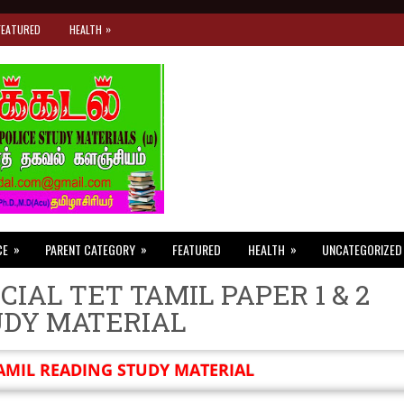
»
FEATURED
HEALTH
»
»
»
CE
PARENT CATEGORY
FEATURED
HEALTH
UNCATEGORIZED
CIAL TET TAMIL PAPER 1 & 2
UDY MATERIAL
AMIL READING STUDY MATERIAL