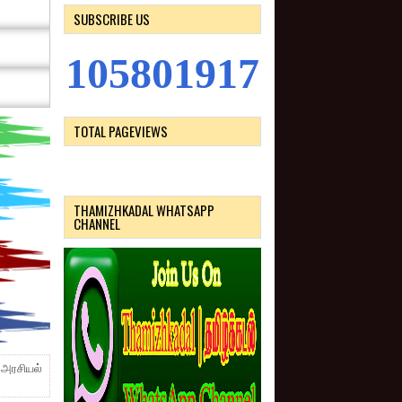
SUBSCRIBE US
1
0
5
8
0
1
9
1
7
TOTAL PAGEVIEWS
THAMIZHKADAL WHATSAPP
CHANNEL
. அரசியல்