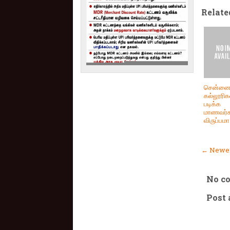
Relate
சென்னை
கல்லூரிக
படிக்க
மாணவர்க
விருப்பம
← Newer
No c
Post