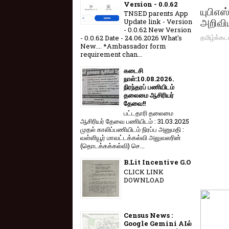
Version - 0.0.62
யுபிஎஸ
TNSED parents App
அறிவியல
Update link - Version
- 0.0.62 New Version
தமிழ்க்கட
- 0.0.62 Date - 24.06.2026 What's
New.... *Ambassador form
requirement chan...
கடைசி
நாள்:10.08.2026.
நிரந்தரப் பணியிடம்
தலைமை ஆசிரியர்
தேவை!!
பட்டதாரி தலைமை
ஆசிரியர் தேவை பணியிடம் : 31.03.2025
முதல் காலிப்பணியிடம் நிரப்ப அனுமதி :
வள்ளியூர் மாவட்டக்கல்வி அலுவலரின்
(தொடக்கக்கல்வி) செ...
B.Lit Incentive G.O
CLICK LINK
DOWNLOAD
Census News :
Google Gemini AIல்