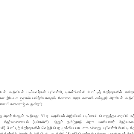
ியல் அறிவியல் படிப்பவர்கள் யுபிஎஸ்சி, டிஎன்பிஎஸ்சி போட்டித் தேர்வுகளில் எளி
என இலவச ஐஏஎஸ் பயிற்சியாளரும், கோவை அரசு கலைக் கல்லூரி அரசியல் அறிவ
ன பி.கனகராஜ் கூறுகிறார்.
து அவர் மேலும் கூறியது: “பி.ஏ. அரசியல் அறிவியல் படிப்பைப் பொறுத்தவரையில் ம
 தேர்வாணையம் (யுபிஎஸ்சி) மற்றும் தமிழ்நாடு அரசு பணியாளர் தேர்வாண
ஸ்சி) போட்டித் தேர்வுகளில் வெற்றி பெற முக்கிய பாடமாக உள்ளது. யுபிஎஸ்சி போட்டி த
த் தேர்வில் அரசியல் அறிவியல் பாடத்தில் 25 மதிப்பெண்கள் உள்ளது. முதன்மைத் தேர