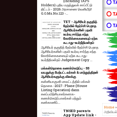
(Including TAPS
⭕ T
Holders) புதிய மருத்துவக் காப்பீட்டு
திட்டம் - 2026 அரசாணை வெளியீடு!
⭕ T
G.O.Ms.No.123 -...
TET - ஆசிரியர் தகுதித்
⭕ T
தேர்வில் தேர்ச்சி பெறாத
ஆசிரியர்களின் பதவி
உயர்வு சார்ந்த எந்த
கோரிக்கைகளையும் ஏற்க
கூடாது-உயர்நீதிமன்றம்
ஆசிரியர் தகுதித் தேர்வில் தேர்ச்சி பெறாத
ஆசிரியர்களின் பதவி உயர்வு சார்ந்த எந்த
கோரிக்கைகளையும் ஏற்க கூடாது-
உயர்நீதிமன்றம் Judgement Copy ...
மக்கள்தொகை கணக்கெடுப்பு - 55
வயதுக்கு மேற்பட்டவர்கள் & மாற்றுத்திறன்
ஆசிரியர்களுக்கு விலக்கு
கன்னியாகுமரி மாவட்டத்தில் மக்கள்
தொகை -2027- Phase (House
Listing Operation) dann
களப்பயிற்சியாளர்களாக-
கணக்கெடுப்பாளர்கள் மற்றும்
கண்காணிப்...
Home
TNSED parents
அறிவியல் 
App Update link -