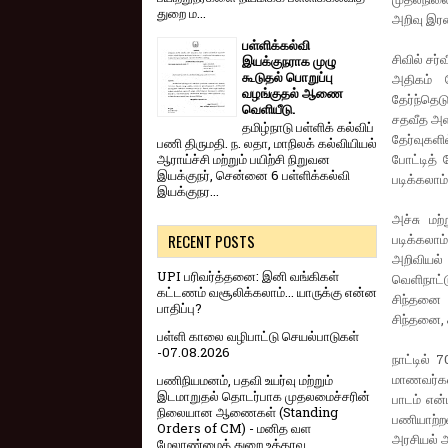
துறை ம...
அறிவு இரண
பள்ளிக்கல்வி
சிவில் சர
இயக்குநராக முழு
கூடுதல் பொறுப்பு
அதிகம் க
வழங்குதல் ஆணை
தேர்ந்தெட
வெளியீடு.
சதவீத அளவ
தமிழ்நாடு பள்ளிக் கல்விப்
தேர்வுகளி
பணி திருமதி. ந. லதா, மாநிலக் கல்வியியல்
போட்டித் 
ஆராய்ச்சி மற்றும் பயிற்சி நிறுவன
இயக்குநர், சென்னை 6 பள்ளிக்கல்வி
படிக்கலாம்
இயக்குநர...
அச்சு மற
படிக்கலாம
RECENT POSTS
அறிவியல்
UPI பரிவர்த்தனை: இனி வங்கிகள்
வெளிநாட்ட
கட்டணம் வசூலிக்கலாம்... யாருக்கு என்ன
சிந்தனை க
பாதிப்பு?
சிந்தனை,
பள்ளி காலை வழிபாட்டு செயல்பாடுகள்
-07.08.2026
நாட்டில் 
மாணவர்கள்
பணிநியமனம், பதவி உயர்வு மற்றும்
இடமாறுதல் தொடர்பாக முதலமைச்சரின்
பாடம் என
நிலையான ஆணைகள் (Standing
பணியாற்ற
Orders of CM) - மனித வள
அரசியல் அ
மேலாண்மைத் துறை உத்தரவு