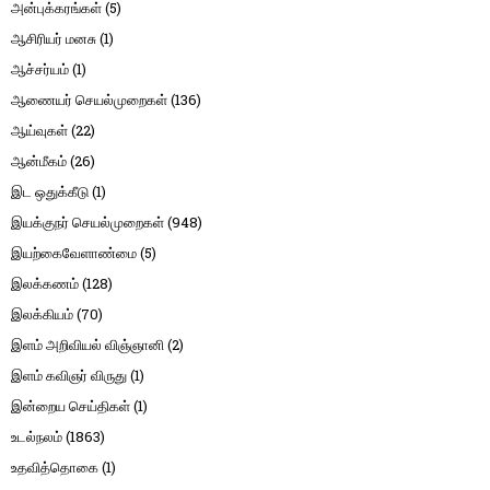
அன்புக்கரங்கள்
(5)
ஆசிரியர் மனசு
(1)
ஆச்சர்யம்
(1)
ஆணையர் செயல்முறைகள்
(136)
ஆய்வுகள்
(22)
ஆன்மீகம்
(26)
இட ஒதுக்கீடு
(1)
இயக்குநர் செயல்முறைகள்
(948)
இயற்கைவேளாண்மை
(5)
இலக்கணம்
(128)
இலக்கியம்
(70)
இளம் அறிவியல் விஞ்ஞானி
(2)
இளம் கவிஞர் விருது
(1)
இன்றைய செய்திகள்
(1)
உடல்நலம்
(1863)
உதவித்தொகை
(1)