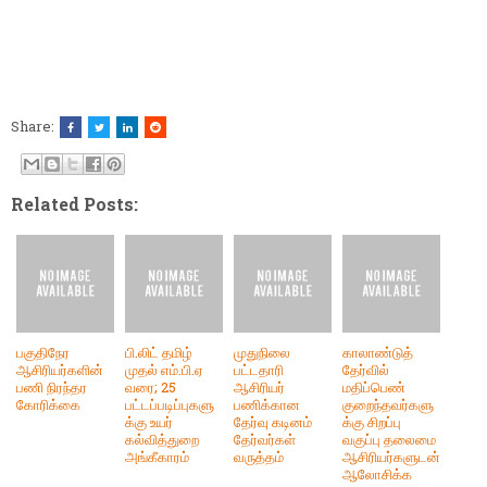
Share:
Related Posts:
பகுதிநேர
பி.லிட் தமிழ்
முதுநிலை
காலாண்டுத்
ஆசிரியர்களின்
முதல் எம்.பி.ஏ
பட்டதாரி
தேர்வில்
பணி நிரந்தர
வரை; 25
ஆசிரியர்
மதிப்பெண்
கோரிக்கை
பட்டப்படிப்புகளு
பணிக்கான
குறைந்தவர்களு
க்கு உயர்
தேர்வு கடினம்
க்கு சிறப்பு
கல்வித்துறை
தேர்வர்கள்
வகுப்பு தலைமை
அங்கீகாரம்
வருத்தம்
ஆசிரியர்களுடன்
ஆலோசிக்க