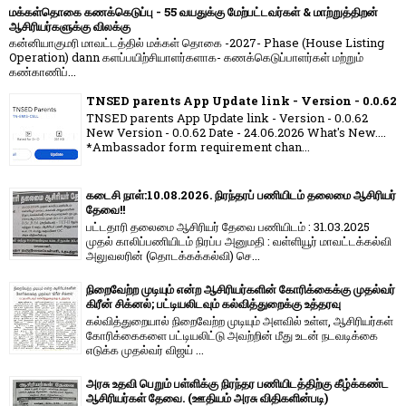
மக்கள்தொகை கணக்கெடுப்பு - 55 வயதுக்கு மேற்பட்டவர்கள் & மாற்றுத்திறன்
ஆசிரியர்களுக்கு விலக்கு
கன்னியாகுமரி மாவட்டத்தில் மக்கள் தொகை -2027- Phase (House Listing
Operation) dann களப்பயிற்சியாளர்களாக- கணக்கெடுப்பாளர்கள் மற்றும்
கண்காணிப்...
TNSED parents App Update link - Version - 0.0.62
TNSED parents App Update link - Version - 0.0.62
New Version - 0.0.62 Date - 24.06.2026 What's New....
*Ambassador form requirement chan...
கடைசி நாள்:10.08.2026. நிரந்தரப் பணியிடம் தலைமை ஆசிரியர்
தேவை!!
பட்டதாரி தலைமை ஆசிரியர் தேவை பணியிடம் : 31.03.2025
முதல் காலிப்பணியிடம் நிரப்ப அனுமதி : வள்ளியூர் மாவட்டக்கல்வி
அலுவலரின் (தொடக்கக்கல்வி) செ...
நிறைவேற்ற முடியும் என்ற ஆசிரியர்களின் கோரிக்கைக்கு முதல்வர்
கிரீன் சிக்னல்; பட்டியலிடவும் கல்வித்துறைக்கு உத்தரவு
கல்வித்துறையால் நிறைவேற்ற முடியும் அளவில் உள்ள, ஆசிரியர்கள்
கோரிக்கைகளை பட்டியலிட்டு அவற்றின் மீது உடன் நடவடிக்கை
எடுக்க முதல்வர் விஜய் ...
அரசு உதவி பெறும் பள்ளிக்கு நிரந்தர பணியிடத்திற்கு கீழ்க்கண்ட
ஆசிரியர்கள் தேவை. (ஊதியம் அரசு விதிகளின்படி)