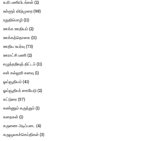
உபரி பணியிடங்கள்
(2)
உள்ளூர் விடுமுறை
(98)
உறுதிமொழி
(11)
ஊக்க ஊதியம்
(2)
ஊக்கத்தொகை
(11)
ஊதிய உயர்வு
(73)
ஊராட்சி மணி
(2)
எழுத்தறிவுத் திட்டம்
(11)
என் கல்லூரி கனவு
(1)
ஓய்வூதியம்
(41)
ஓய்வூதியர் கையேடு
(2)
கட்டுரை
(57)
கண்ணும் கருத்தும்
(1)
கதைகள்
(1)
கருணை அடிப்படை
(4)
கருவூலகச்செய்திகள்
(3)