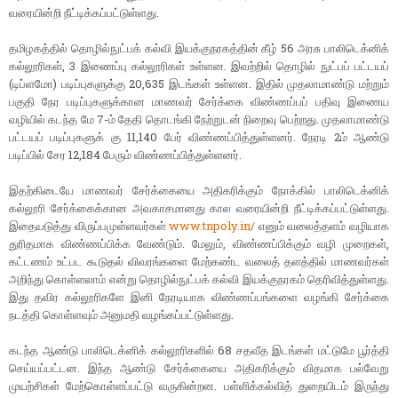
வரையின்றி நீட்டிக்கப்பட்டுள்ளது.
தமிழகத்தில் தொழில்நுட்பக் கல்வி இயக்குநரகத்தின் கீழ் 56 அரசு பாலிடெக்னிக்
கல்லூரிகள், 3 இணைப்பு கல்லூரிகள் உள்ளன. இவற்றில் தொழில் நுட்பப் பட்டயப்
(டிப்ளமோ) படிப்புகளுக்கு 20,635 இடங்கள் உள்ளன. இதில் முதலாமாண்டு மற்றும்
பகுதி நேர படிப்புகளுக்கான மாணவர் சேர்க்கை விண்ணப்பப் பதிவு இணைய
வழியில் கடந்த மே 7-ம் தேதி தொடங்கி நேற்றுடன் நிறைவு பெற்றது. முதலாமாண்டு
பட்டயப் படிப்புகளுக் கு 11,140 பேர் விண்ணப்பித்துள்ளனர். நேரடி 2ம் ஆண்டு
படிப்பில் சேர 12,184 பேரும் விண்ணப்பித்துள்ளனர்.
இதற்கிடையே மாணவர் சேர்க்கையை அதிகரிக்கும் நோக்கில் பாலிடெக்னிக்
கல்லூரி சேர்க்கைக்கான அவகாசமானது கால வரையின்றி நீட்டிக்கப்பட்டுள்ளது.
இதையடுத்து விருப்பமுள்ளவர்கள்
www.tnpoly.in/
எனும் வலைத்தளம் வழியாக
துரிதமாக விண்ணப்பிக்க வேண்டும். மேலும், விண்ணப்பிக்கும் வழி முறைகள்,
கட்டணம் உட்பட கூடுதல் விவரங்களை மேற்கண்ட வலைத் தளத்தில் மாணவர்கள்
அறிந்து கொள்ளலாம் என்று தொழில்நுட்பக் கல்வி இயக்குநரகம் தெரிவித்துள்ளது.
இது தவிர கல்லூரிகளே இனி நேரடியாக விண்ணப்பங்களை வழங்கி சேர்க்கை
நடத்தி கொள்ளவும் அனுமதி வழங்கப்பட்டுள்ளது.
கடந்த ஆண்டு பாலிடெக்னிக் கல்லூரிகளில் 68 சதவீத இடங்கள் மட்டுமே பூர்த்தி
செய்யப்பட்டன. இந்த ஆண்டு சேர்க்கையை அதிகரிக்கும் விதமாக பல்வேறு
முயற்சிகள் மேற்கொள்ளப்பட்டு வருகின்றன. பள்ளிக்கல்வித் துறையிடம் இருந்து