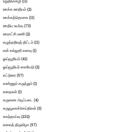
உறுதிமொழி
(11)
ஊக்க ஊதியம்
(2)
ஊக்கத்தொகை
(11)
ஊதிய உயர்வு
(73)
ஊராட்சி மணி
(2)
எழுத்தறிவுத் திட்டம்
(11)
என் கல்லூரி கனவு
(1)
ஓய்வூதியம்
(41)
ஓய்வூதியர் கையேடு
(2)
கட்டுரை
(57)
கண்ணும் கருத்தும்
(1)
கதைகள்
(1)
கருணை அடிப்படை
(4)
கருவூலகச்செய்திகள்
(3)
கலந்தாய்வு
(232)
கலைத் திருவிழா
(57)