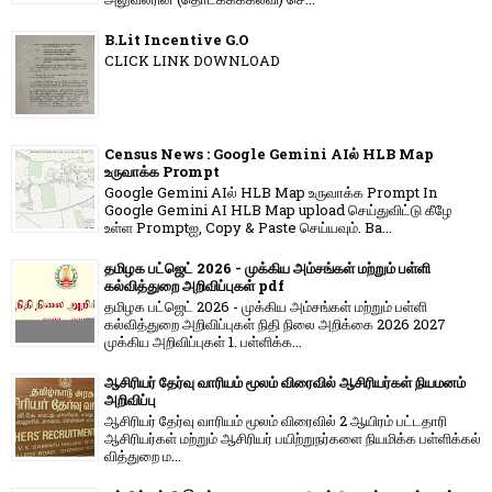
B.Lit Incentive G.O
CLICK LINK DOWNLOAD
Census News : Google Gemini AIல் HLB Map
உருவாக்க Prompt
Google Gemini AIல் HLB Map உருவாக்க Prompt In
Google Gemini AI HLB Map upload செய்துவிட்டு கீழே
உள்ள Promptஐ, Copy & Paste செய்யவும். Ba...
தமிழக பட்ஜெட் 2026 - முக்கிய அம்சங்கள் மற்றும் பள்ளி
கல்வித்துறை அறிவிப்புகள் pdf
தமிழக பட்ஜெட் 2026 - முக்கிய அம்சங்கள் மற்றும் பள்ளி
கல்வித்துறை அறிவிப்புகள் நிதி நிலை அறிக்கை 2026 2027
முக்கிய அறிவிப்புகள் 1. பள்ளிக்க...
ஆசிரியர் தேர்வு வாரியம் மூலம் விரைவில் ஆசிரியர்கள் நியமனம்
அறிவிப்பு
ஆசிரியர் தேர்வு வாரி​யம் மூலம் விரை​வில் 2 ஆயிரம் பட்​ட​தாரி
ஆசிரியர்​கள் மற்​றும் ஆசிரியர் பயிற்றுநர்​களை நியமிக்க பள்​ளிக்​கல்​
வித்​துறை ம...