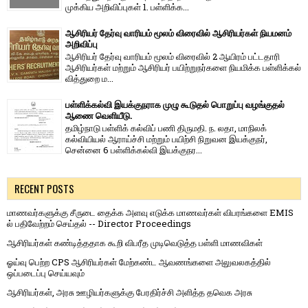
முக்கிய அறிவிப்புகள் 1. பள்ளிக்க...
ஆசிரியர் தேர்வு வாரியம் மூலம் விரைவில் ஆசிரியர்கள் நியமனம்
அறிவிப்பு
ஆசிரியர் தேர்வு வாரி​யம் மூலம் விரை​வில் 2 ஆயிரம் பட்​ட​தாரி
ஆசிரியர்​கள் மற்​றும் ஆசிரியர் பயிற்றுநர்​களை நியமிக்க பள்​ளிக்​கல்​
வித்​துறை ம...
பள்ளிக்கல்வி இயக்குநராக முழு கூடுதல் பொறுப்பு வழங்குதல்
ஆணை வெளியீடு.
தமிழ்நாடு பள்ளிக் கல்விப் பணி திருமதி. ந. லதா, மாநிலக்
கல்வியியல் ஆராய்ச்சி மற்றும் பயிற்சி நிறுவன இயக்குநர்,
சென்னை 6 பள்ளிக்கல்வி இயக்குநர...
RECENT POSTS
மாணவர்களுக்கு சீருடை தைக்க அளவு எடுக்க மாணவர்கள் விபரங்களை EMIS
ல் பதிவேற்றம் செய்தல் -- Director Proceedings
ஆசிரியர்கள் கண்டித்ததாக கூறி விபரீத முடிவெடுத்த பள்ளி மாணவிகள்
ஓய்வு பெற்ற CPS ஆசிரியர்கள் மேற்கண்ட ஆவணங்களை அலுவலகத்தில்
ஒப்படைப்பு செய்யவும்
ஆசிரியர்கள், அரசு ஊழியர்களுக்கு பேரதிர்ச்சி அளித்த தவெக அரசு