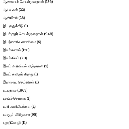
ஆணையர் செயல்முறைகள்
(136)
ஆய்வுகள்
(22)
ஆன்மீகம்
(26)
இட ஒதுக்கீடு
(1)
இயக்குநர் செயல்முறைகள்
(948)
இயற்கைவேளாண்மை
(5)
இலக்கணம்
(128)
இலக்கியம்
(70)
இளம் அறிவியல் விஞ்ஞானி
(2)
இளம் கவிஞர் விருது
(1)
இன்றைய செய்திகள்
(1)
உடல்நலம்
(1863)
உதவித்தொகை
(1)
உபரி பணியிடங்கள்
(2)
உள்ளூர் விடுமுறை
(98)
உறுதிமொழி
(11)