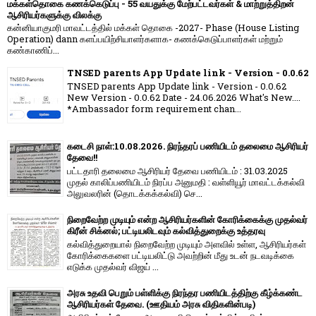
மக்கள்தொகை கணக்கெடுப்பு - 55 வயதுக்கு மேற்பட்டவர்கள் & மாற்றுத்திறன்
ஆசிரியர்களுக்கு விலக்கு
கன்னியாகுமரி மாவட்டத்தில் மக்கள் தொகை -2027- Phase (House Listing
Operation) dann களப்பயிற்சியாளர்களாக- கணக்கெடுப்பாளர்கள் மற்றும்
கண்காணிப்...
TNSED parents App Update link - Version - 0.0.62
TNSED parents App Update link - Version - 0.0.62
New Version - 0.0.62 Date - 24.06.2026 What's New....
*Ambassador form requirement chan...
கடைசி நாள்:10.08.2026. நிரந்தரப் பணியிடம் தலைமை ஆசிரியர்
தேவை!!
பட்டதாரி தலைமை ஆசிரியர் தேவை பணியிடம் : 31.03.2025
முதல் காலிப்பணியிடம் நிரப்ப அனுமதி : வள்ளியூர் மாவட்டக்கல்வி
அலுவலரின் (தொடக்கக்கல்வி) செ...
நிறைவேற்ற முடியும் என்ற ஆசிரியர்களின் கோரிக்கைக்கு முதல்வர்
கிரீன் சிக்னல்; பட்டியலிடவும் கல்வித்துறைக்கு உத்தரவு
கல்வித்துறையால் நிறைவேற்ற முடியும் அளவில் உள்ள, ஆசிரியர்கள்
கோரிக்கைகளை பட்டியலிட்டு அவற்றின் மீது உடன் நடவடிக்கை
எடுக்க முதல்வர் விஜய் ...
அரசு உதவி பெறும் பள்ளிக்கு நிரந்தர பணியிடத்திற்கு கீழ்க்கண்ட
ஆசிரியர்கள் தேவை. (ஊதியம் அரசு விதிகளின்படி)