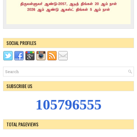
SOCIAL PROFILES
SUBSCRIBE US
1
0
5
7
9
6
5
5
5
TOTAL PAGEVIEWS