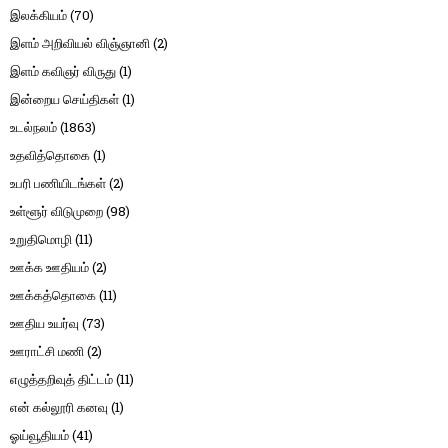
இலக்கியம்
(70)
இளம் அறிவியல் விஞ்ஞானி
(2)
இளம் கவிஞர் விருது
(1)
இன்றைய செய்திகள்
(1)
உடல்நலம்
(1863)
உதவித்தொகை
(1)
உபரி பணியிடங்கள்
(2)
உள்ளூர் விடுமுறை
(98)
உறுதிமொழி
(11)
ஊக்க ஊதியம்
(2)
ஊக்கத்தொகை
(11)
ஊதிய உயர்வு
(73)
ஊராட்சி மணி
(2)
எழுத்தறிவுத் திட்டம்
(11)
என் கல்லூரி கனவு
(1)
ஓய்வூதியம்
(41)