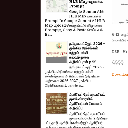
HLB Map உருவாக்க
Prompt
Google Gemini AIல்
HLB Map உருவாக்க
Prompt In Google Gemini AI HLB
Map upload செய்துவிட்டு கீழே உள்ள
Promptஐ, Copy & Paste செய்யவும்.
Ba...
6-12 வகு
வெளியீடு
தமிழக பட்ஜெட் 2026 -
முக்கிய அம்சங்கள்
DSE - Hi
மற்றும் பள்ளி
கல்வித்துறை
அறிவிப்புகள் pdf
👇👇👇👇
தமிழக பட்ஜெட் 2026 -
முக்கிய அம்சங்கள் மற்றும் பள்ளி
Downloa
கல்வித்துறை அறிவிப்புகள் நிதி நிலை
அறிக்கை 2026 2027 முக்கிய
அறிவிப்புகள் 1. பள்ளிக்க...
ஆசிரியர் தேர்வு வாரியம்
மூலம் விரைவில்
ஆசிரியர்கள் நியமனம்
அறிவிப்பு
ஆசிரியர் தேர்வு வாரி​யம்
மூலம் விரை​வில் 2 ஆயிரம்
பட்​ட​தாரி ஆசிரியர்​கள் மற்​றும் ஆசிரியர்
பயிற்றுநர்​களை நியமிக்க பள்​ளிக்​கல்​வித்​