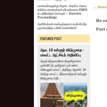
மாணவர்களுக்கு சீருடை தைக்க அளவு
← Newer
எடுக்க மாணவர்கள் விபரங்களை EMIS
ல் பதிவேற்றம் செய்தல் -- Director
Proceedings
No c
ஆசிரியர்கள் கண்டித்ததாக கூறி விபரீத
முடிவெடுத்த பள்ளி மாணவிகள்
Post
FEATURED POST
ஆக. 10 உள்ளூர் விடுமுறை -
மாவட்ட ஆட்சியர் அறிவிப்பு
ஆடித் திருவாதிரை திருவிழாவை
முன்னிட்டு, தமிழ்நாட்டில் உள்ள
அரியலூர் மாவட்டத்திற்கு ஆகஸ்ட் 10
அன்று மாவட்ட நிர்வாகத்தால் உள்ளூர்
விடுமுறை அறி...