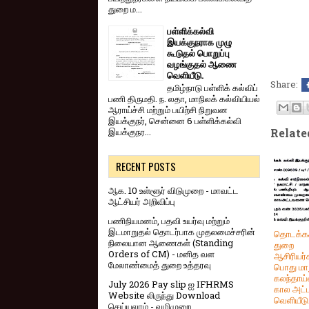
துறை ம...
பள்ளிக்கல்வி
இயக்குநராக முழு
கூடுதல் பொறுப்பு
வழங்குதல் ஆணை
வெளியீடு.
Share:
தமிழ்நாடு பள்ளிக் கல்விப்
பணி திருமதி. ந. லதா, மாநிலக் கல்வியியல்
ஆராய்ச்சி மற்றும் பயிற்சி நிறுவன
இயக்குநர், சென்னை 6 பள்ளிக்கல்வி
இயக்குநர...
Relate
RECENT POSTS
ஆக. 10 உள்ளூர் விடுமுறை - மாவட்ட
ஆட்சியர் அறிவிப்பு
பணிநியமனம், பதவி உயர்வு மற்றும்
இடமாறுதல் தொடர்பாக முதலமைச்சரின்
தொடக்கக
நிலையான ஆணைகள் (Standing
துறை
Orders of CM) - மனித வள
ஆசிரியர்
மேலாண்மைத் துறை உத்தரவு
பொது மா
கலந்தாய்வ
July 2026 Pay slip ஐ IFHRMS
கால அட
Website லிருந்து Download
வெளியீடு
செய்யலாம் - வழிமுறை