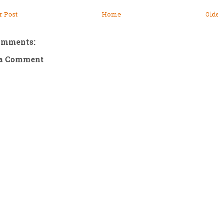
 Post
Home
Old
omments:
 a Comment