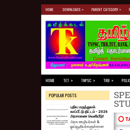
»
»
HOME
DOWNLOADS
PARENT CATEGORY
»
»
»
HOME
TET
TNPSC
TRB
POLI
SPE
POPULAR POSTS
ST
புதிய மருத்துவக்
காப்பீட்டு திட்டம் - 2026
அரசாணை வெளியீடு!
⭕ T
அரசு ஊழியர்கள் &
ஓய்வூதியர்களுக்கான