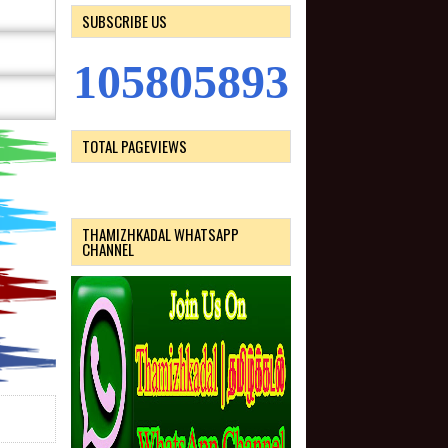
SUBSCRIBE US
1
0
5
8
0
5
8
9
3
TOTAL PAGEVIEWS
THAMIZHKADAL WHATSAPP
CHANNEL