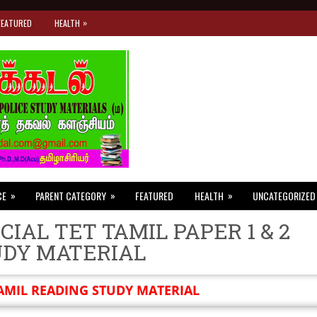
»
FEATURED
HEALTH
»
»
»
CE
PARENT CATEGORY
FEATURED
HEALTH
UNCATEGORIZED
CIAL TET TAMIL PAPER 1 & 2
UDY MATERIAL
AMIL READING STUDY MATERIAL