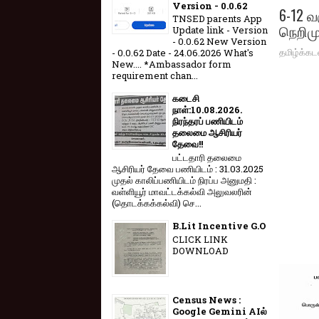
Version - 0.0.62
6-12 வ
TNSED parents App
நெறிம
Update link - Version
- 0.0.62 New Version
தமிழ்க்கட
- 0.0.62 Date - 24.06.2026 What's
New.... *Ambassador form
requirement chan...
கடைசி
நாள்:10.08.2026.
நிரந்தரப் பணியிடம்
தலைமை ஆசிரியர்
தேவை!!
பட்டதாரி தலைமை
ஆசிரியர் தேவை பணியிடம் : 31.03.2025
முதல் காலிப்பணியிடம் நிரப்ப அனுமதி :
வள்ளியூர் மாவட்டக்கல்வி அலுவலரின்
(தொடக்கக்கல்வி) செ...
B.Lit Incentive G.O
CLICK LINK
DOWNLOAD
Census News :
Google Gemini AIல்