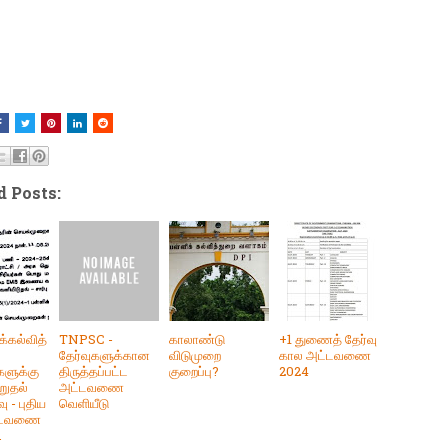
d Posts:
்கல்வித்
TNPSC -
காலாண்டு
+1 துணைத் தேர்வு
தேர்வுகளுக்கான
விடுமுறை
கால அட்டவணை
களுக்கு
திருத்தப்பட்ட
குறைப்பு?
2024
றுதல்
அட்டவணை
ு - புதிய
வெளியீடு
்டவணை
.