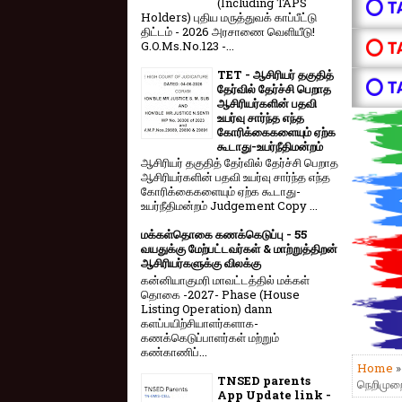
(Including TAPS
⭕ T
Holders) புதிய மருத்துவக் காப்பீட்டு
திட்டம் - 2026 அரசாணை வெளியீடு!
⭕ T
G.O.Ms.No.123 -...
TET - ஆசிரியர் தகுதித்
⭕ T
தேர்வில் தேர்ச்சி பெறாத
ஆசிரியர்களின் பதவி
உயர்வு சார்ந்த எந்த
கோரிக்கைகளையும் ஏற்க
கூடாது-உயர்நீதிமன்றம்
ஆசிரியர் தகுதித் தேர்வில் தேர்ச்சி பெறாத
ஆசிரியர்களின் பதவி உயர்வு சார்ந்த எந்த
கோரிக்கைகளையும் ஏற்க கூடாது-
உயர்நீதிமன்றம் Judgement Copy ...
மக்கள்தொகை கணக்கெடுப்பு - 55
வயதுக்கு மேற்பட்டவர்கள் & மாற்றுத்திறன்
ஆசிரியர்களுக்கு விலக்கு
கன்னியாகுமரி மாவட்டத்தில் மக்கள்
தொகை -2027- Phase (House
Listing Operation) dann
களப்பயிற்சியாளர்களாக-
கணக்கெடுப்பாளர்கள் மற்றும்
கண்காணிப்...
Home
TNSED parents
நெறிமுற
App Update link -