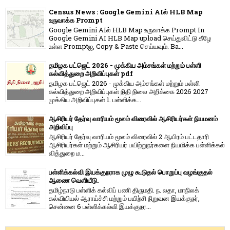
Census News : Google Gemini AIல் HLB Map
உருவாக்க Prompt
Google Gemini AIல் HLB Map உருவாக்க Prompt In
Google Gemini AI HLB Map upload செய்துவிட்டு கீழே
உள்ள Promptஐ, Copy & Paste செய்யவும். Ba...
தமிழக பட்ஜெட் 2026 - முக்கிய அம்சங்கள் மற்றும் பள்ளி
கல்வித்துறை அறிவிப்புகள் pdf
தமிழக பட்ஜெட் 2026 - முக்கிய அம்சங்கள் மற்றும் பள்ளி
கல்வித்துறை அறிவிப்புகள் நிதி நிலை அறிக்கை 2026 2027
முக்கிய அறிவிப்புகள் 1. பள்ளிக்க...
ஆசிரியர் தேர்வு வாரியம் மூலம் விரைவில் ஆசிரியர்கள் நியமனம்
அறிவிப்பு
ஆசிரியர் தேர்வு வாரி​யம் மூலம் விரை​வில் 2 ஆயிரம் பட்​ட​தாரி
ஆசிரியர்​கள் மற்​றும் ஆசிரியர் பயிற்றுநர்​களை நியமிக்க பள்​ளிக்​கல்​
வித்​துறை ம...
பள்ளிக்கல்வி இயக்குநராக முழு கூடுதல் பொறுப்பு வழங்குதல்
ஆணை வெளியீடு.
தமிழ்நாடு பள்ளிக் கல்விப் பணி திருமதி. ந. லதா, மாநிலக்
கல்வியியல் ஆராய்ச்சி மற்றும் பயிற்சி நிறுவன இயக்குநர்,
சென்னை 6 பள்ளிக்கல்வி இயக்குநர...