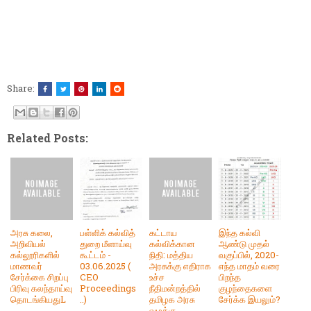
Share:
Related Posts:
அரசு கலை,
பள்ளிக் கல்வித்
கட்டாய
இந்த கல்வி
அறிவியல்
துறை மீளாய்வு
கல்விக்கான
ஆண்டு முதல்
கல்லூரிகளில்
கூட்டம் -
நிதி: மத்திய
வகுப்பில், 2020-
மாணவர்
03.06.2025 (
அரசுக்கு எதிராக
எந்த மாதம் வரை
சேர்க்கை சிறப்பு
CEO
உச்ச
பிறந்த
பிரிவு கலந்தாய்வு
Proceedings
நீதிமன்றத்தில்
குழந்தைகளை
தொடங்கியதுL
..)
தமிழக அரசு
சேர்க்க இயலும்?
வழக்கு-