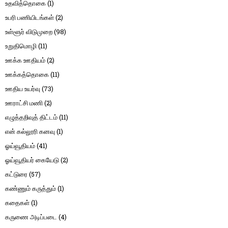
உதவித்தொகை
(1)
உபரி பணியிடங்கள்
(2)
உள்ளூர் விடுமுறை
(98)
உறுதிமொழி
(11)
ஊக்க ஊதியம்
(2)
ஊக்கத்தொகை
(11)
ஊதிய உயர்வு
(73)
ஊராட்சி மணி
(2)
எழுத்தறிவுத் திட்டம்
(11)
என் கல்லூரி கனவு
(1)
ஓய்வூதியம்
(41)
ஓய்வூதியர் கையேடு
(2)
கட்டுரை
(57)
கண்ணும் கருத்தும்
(1)
கதைகள்
(1)
கருணை அடிப்படை
(4)