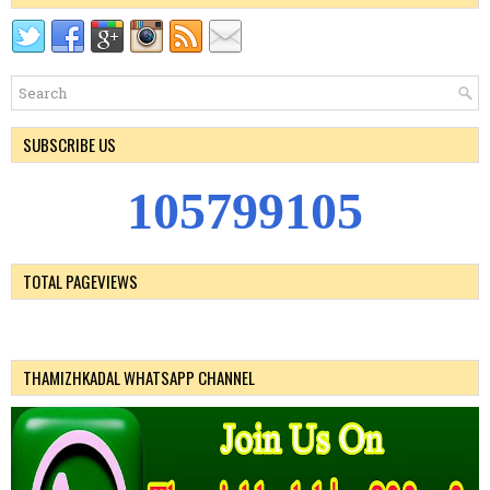
SUBSCRIBE US
1
0
5
7
9
9
1
0
5
TOTAL PAGEVIEWS
THAMIZHKADAL WHATSAPP CHANNEL