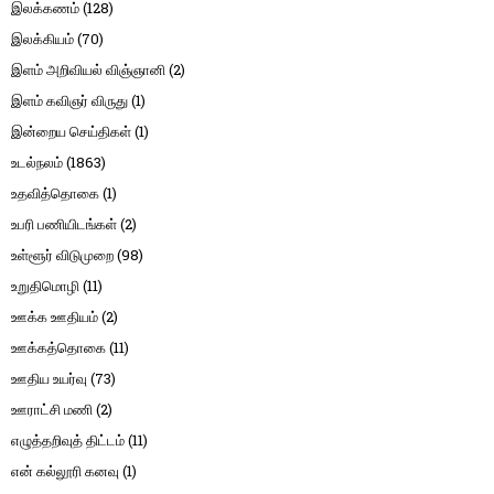
இலக்கணம்
(128)
இலக்கியம்
(70)
இளம் அறிவியல் விஞ்ஞானி
(2)
இளம் கவிஞர் விருது
(1)
இன்றைய செய்திகள்
(1)
உடல்நலம்
(1863)
உதவித்தொகை
(1)
உபரி பணியிடங்கள்
(2)
உள்ளூர் விடுமுறை
(98)
உறுதிமொழி
(11)
ஊக்க ஊதியம்
(2)
ஊக்கத்தொகை
(11)
ஊதிய உயர்வு
(73)
ஊராட்சி மணி
(2)
எழுத்தறிவுத் திட்டம்
(11)
என் கல்லூரி கனவு
(1)