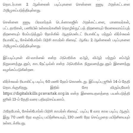
தொடர்பான 2 ஆன்லைன் படிப்புகளை சென்னை ஐஐடி அறக்கட்டளை
அறிமுகப்படுத்தியுள்ளது.
சென்னை ஐஐடி பிரவார்தக் டெக்னாலஜீஸ் அறக்கட்டளை, மாணவர்கள்,
பட்டதாரிகள், பணியில் உள்ளவர்களின் தொழில்நுட்பத் திறனையும் வேலைவாய்ப்புத்
திறனையும் மேம்படுத்தும் நோக்கில் ஆகுமென்டட் ரியாலிட்டி மற்றும் விர்ச்சுவல்
ரியாலிட்டி, சேல்ஸ்போர்ஸ் பிடூசி காமர்ஸ் கிளவுட் ஆகிய 2 ஆன்லைன் படிப்புகளை
அறிமுகப்படுத்தியுள்ளது.
இப்படிப்புகள் வி-வாக்ஸல் என்ற அமெரிக்க ஏஆர், விஆர் மற்றும் எம்ஆர்
நிறுவனத்துடனும், காடநேட்டிவ்ஸ் என்ற அமெரிக்க நிறுவனத்துடனும் இணைந்து
வழங்கப்படுகின்றன.
விர்ச்சுவல் ரியாலிட்டி படிப்பு 60 மணி நேரம் கொண்டது. இப்படிப்பு ஜூன் 14-ம் தேதி
தொடங்குகிறது. இதில் சேர விரும்புவோர்
https://digitalskills.pravartak.org.in என்ற இணையதளத்தை பயன்படுத்தி
ஜூன் 13-ம் தேதி வரை பதிவுசெய்யலாம்.
அதேபோல், சேல்ஸ்போர்ஸ் பிடூசி காமர்ஸ் கிளவுட் படிப்பு 8 வார கால படிப்பு ஆகும்.
இது 70 மணி நேர வகுப்பு பயிற்சியையும், 130 மணி நேர செய்முறை பயிற்சியையும்
உள்ளடக்கியது.