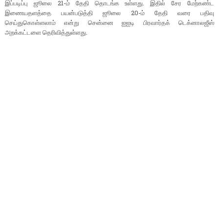
இப்படிப்பு ஜூலை 21-ம் தேதி தொடங்க உள்ளது. இதில் சேர மேற்கண்ட
இணையதளத்தை பயன்படுத்தி ஜூலை 20-ம் தேதி வரை பதிவு
செய்துகொள்ளலாம் என்று சென்னை ஐஐடி பிரவார்தக் டெக்னாலஜீஸ்
அறக்கட்டளை தெரிவித்துள்ளது.