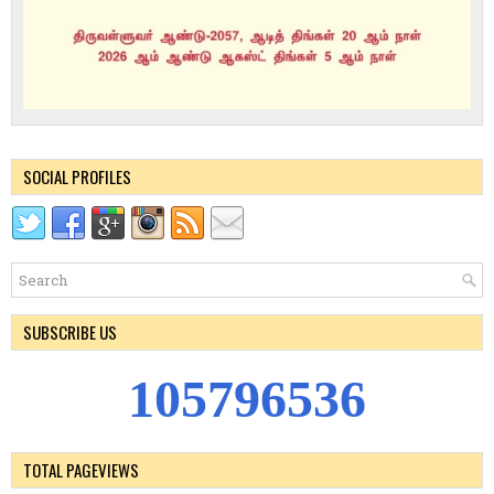
SOCIAL PROFILES
SUBSCRIBE US
1
0
5
7
9
6
5
3
6
TOTAL PAGEVIEWS