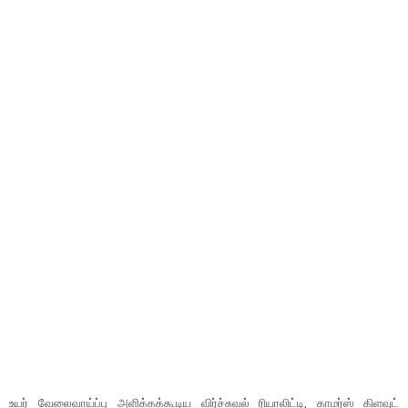
உயர் வேலைவாய்ப்பு அளிக்கக்கூடிய விர்ச்சுவல் ரியாலிட்டி, காமர்ஸ் கிளவுட்