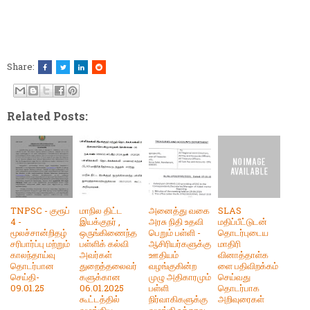
Share:
Related Posts:
TNPSC - குரூப்
மாநில திட்ட
அனைத்து வகை
SLAS
4 -
இயக்குநர் ,
அரசு நிதி உதவி
மதிப்பீட்டுடன்
மூலச்சான்றிதழ்
ஒருங்கிணைந்த
பெறும் பள்ளி -
தொடர்புடைய
சரிபார்ப்பு மற்றும்
பள்ளிக் கல்வி
ஆசிரியர்களுக்கு
மாதிரி
காலந்தாய்வு
அவர்கள்
ஊதியம்
வினாத்தாள்க
தொடர்பான
துறைத்தலைவர்
வழங்குகின்ற
ளை பதிவிறக்கம்
செய்தி-
களுக்கான
முழு அதிகாரமும்
செய்வது
09.01.25
06.01.2025
பள்ளி
தொடர்பாக
கூட்டத்தில்
நிர்வாகிகளுக்கு
அறிவுரைகள்
வழங்கிய
வழங்கி உத்தரவு.