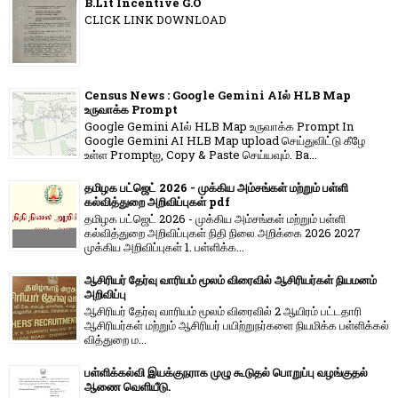
B.Lit Incentive G.O
CLICK LINK DOWNLOAD
Census News : Google Gemini AIல் HLB Map
உருவாக்க Prompt
Google Gemini AIல் HLB Map உருவாக்க Prompt In
Google Gemini AI HLB Map upload செய்துவிட்டு கீழே
உள்ள Promptஐ, Copy & Paste செய்யவும். Ba...
தமிழக பட்ஜெட் 2026 - முக்கிய அம்சங்கள் மற்றும் பள்ளி
கல்வித்துறை அறிவிப்புகள் pdf
தமிழக பட்ஜெட் 2026 - முக்கிய அம்சங்கள் மற்றும் பள்ளி
கல்வித்துறை அறிவிப்புகள் நிதி நிலை அறிக்கை 2026 2027
முக்கிய அறிவிப்புகள் 1. பள்ளிக்க...
ஆசிரியர் தேர்வு வாரியம் மூலம் விரைவில் ஆசிரியர்கள் நியமனம்
அறிவிப்பு
ஆசிரியர் தேர்வு வாரி​யம் மூலம் விரை​வில் 2 ஆயிரம் பட்​ட​தாரி
ஆசிரியர்​கள் மற்​றும் ஆசிரியர் பயிற்றுநர்​களை நியமிக்க பள்​ளிக்​கல்​
வித்​துறை ம...
பள்ளிக்கல்வி இயக்குநராக முழு கூடுதல் பொறுப்பு வழங்குதல்
ஆணை வெளியீடு.