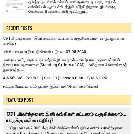
தமிழ்நாடு பள்ளிக் கல்விப் பணி திருமதி. ந. லதா, மாநிலக்
கல்வியியல் ஆராய்ச்சி மற்றும் பயிற்சி நிறுவன இயக்குநர்,
சென்னை 6 பள்ளிக்கல்வி இயக்குநர...
RECENT POSTS
UPI பரிவர்த்தனை: இனி வங்கிகள் கட்டணம் வசூலிக்கலாம்... யாருக்கு என்ன
பாதிப்பு?
பள்ளி காலை வழிபாட்டு செயல்பாடுகள் -07.08.2026
பணிநியமனம், பதவி உயர்வு மற்றும் இடமாறுதல் தொடர்பாக முதலமைச்சரின்
நிலையான ஆணைகள் (Standing Orders of CM) - மனித வள மேலாண்மைத்
துறை உத்தரவு
4 & 5th Std - Term 1 - ( Set - 10 ) Lesson Plan - T/M & E/M
தமிழக வேளாண் பட்ஜெட்டில் 'சூப்பர் எல் நினோ' எச்சரிக்கை!
FEATURED POST
UPI பரிவர்த்தனை: இனி வங்கிகள் கட்டணம் வசூலிக்கலாம்...
யாருக்கு என்ன பாதிப்பு?
` யுபிஐ மூலம் ரூ.2,000-க்கு மேல் மேற்​கொள்​ளப்​படும் வணி​கப் பரிவர்த்​தனை​
களுக்கு 0.25% முதல் 0.4% வரை கட்​ட​ணம் (எம்​டிஆர் - வணி​கர் தள்​ளு...