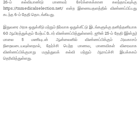
26-ம் கல்வியாண்டு மாணவர் சேர்க்கைக்கான கலந்தாய்வுக்கு
https://tnmedicalselection.net/ என்ற இணையதளத்தில் விண்ணப்பிப்பது
கடந்த 6-ம் தேதி தொடங்கியது.
இதுவரை அரசு ஒதுக்கீடு மற்றும் நிர்வாக ஒதுக்கீட்டு இடங்களுக்கு தனித்தனியாக
60 ஆயிரத்துக்கும் மேற்பட்டோர் விண்ணப்பித்துள்ளனர். ஜூன் 25-ம் தேதி (இன்று)
மாலை 5 மணியுடன் ஆன்லைனில் விண்ணப்பிக்கும் அவகாசம்
நிறைவடையவுள்ளதால், தேர்ச்சி பெற்ற மாணவ, மாணவிகள் விரைவாக
விண்ணப்பிக்குமாறு மருத்துவக் கல்வி மற்றும் ஆராய்ச்சி இயக்ககம்
தெரிவித்துள்ளது.