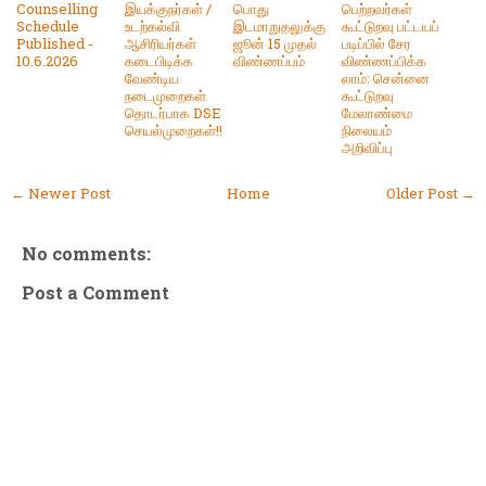
Counselling
இயக்குநர்கள் /
பொது
பெற்றவர்கள்
Schedule
உடற்கல்வி
இடமாறுதலுக்கு
கூட்டுறவு பட்டயப்
Published -
ஆசிரியர்கள்
ஜூன் 15 முதல்
படிப்பில் சேர
10.6.2026
கடைபிடிக்க
விண்ணப்பம்
விண்ணப்பிக்க
வேண்டிய
லாம்: சென்னை
நடைமுறைகள்
கூட்டுறவு
தொடர்பாக DSE
மேலாண்மை
செயல்முறைகள்!!
நிலையம்
அறிவிப்பு
← Newer Post
Home
Older Post →
No comments:
Post a Comment