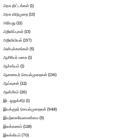
அரசு திட்டங்கள்
(1)
அரசு விடுமுறை
(13)
அரியது
(21)
அறிவிப்புகள்
(13)
அறிவியியல்
(157)
அன்புக்கரங்கள்
(5)
ஆசிரியர் மனசு
(1)
ஆச்சர்யம்
(1)
ஆணையர் செயல்முறைகள்
(136)
ஆய்வுகள்
(22)
ஆன்மீகம்
(26)
இட ஒதுக்கீடு
(1)
இயக்குநர் செயல்முறைகள்
(948)
இயற்கைவேளாண்மை
(5)
இலக்கணம்
(128)
இலக்கியம்
(70)