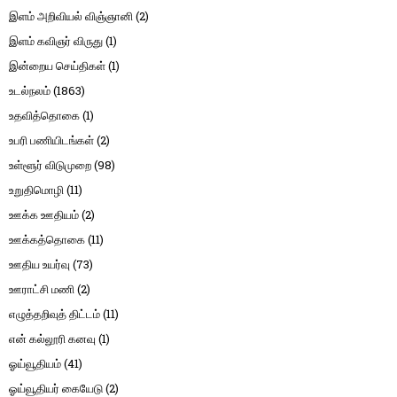
இளம் அறிவியல் விஞ்ஞானி
(2)
இளம் கவிஞர் விருது
(1)
இன்றைய செய்திகள்
(1)
உடல்நலம்
(1863)
உதவித்தொகை
(1)
உபரி பணியிடங்கள்
(2)
உள்ளூர் விடுமுறை
(98)
உறுதிமொழி
(11)
ஊக்க ஊதியம்
(2)
ஊக்கத்தொகை
(11)
ஊதிய உயர்வு
(73)
ஊராட்சி மணி
(2)
எழுத்தறிவுத் திட்டம்
(11)
என் கல்லூரி கனவு
(1)
ஓய்வூதியம்
(41)
ஓய்வூதியர் கையேடு
(2)